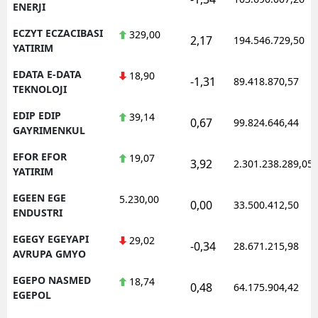
ENERJI
ECZYT ECZACIBASI
329,00
2,17
194.546.729,50
YATIRIM
EDATA E-DATA
18,90
-1,31
89.418.870,57
TEKNOLOJI
EDIP EDIP
39,14
0,67
99.824.646,44
GAYRIMENKUL
EFOR EFOR
19,07
3,92
2.301.238.289,05
YATIRIM
EGEEN EGE
5.230,00
0,00
33.500.412,50
ENDUSTRI
EGEGY EGEYAPI
29,02
-0,34
28.671.215,98
AVRUPA GMYO
EGEPO NASMED
18,74
0,48
64.175.904,42
EGEPOL