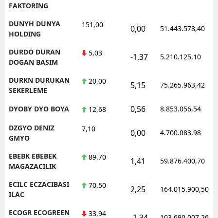
FAKTORING
DUNYH DUNYA
151,00
0,00
51.443.578,40
HOLDING
DURDO DURAN
5,03
-1,37
5.210.125,10
DOGAN BASIM
DURKN DURUKAN
20,00
5,15
75.265.963,42
SEKERLEME
0,56
DYOBY DYO BOYA
8.853.056,54
12,68
DZGYO DENIZ
7,10
0,00
4.700.083,98
GMYO
EBEBK EBEBEK
89,70
1,41
59.876.400,70
MAGAZACILIK
ECILC ECZACIBASI
70,50
2,25
164.015.900,50
ILAC
ECOGR ECOGREEN
33,94
-1,34
103.690.007,26