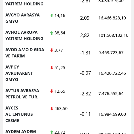
-2,61
3.085.919,00
YATIRIM HOLDING
AVGYO AVRASYA
14,16
2,09
16.466.828,19
GMYO
AVHOL AVRUPA
38,64
2,82
101.568.132,16
YATIRIM HOLDING
AVOD A.V.O.D GIDA
3,77
-1,31
9.463.723,67
VE TARIM
AVPGY
51,25
-0,97
AVRUPAKENT
16.420.722,45
GMYO
AVTUR AVRASYA
12,65
-2,32
7.476.555,64
PETROL VE TUR.
AYCES
463,50
-0,11
ALTINYUNUS
16.984.699,00
CESME
AYDEM AYDEM
23,72