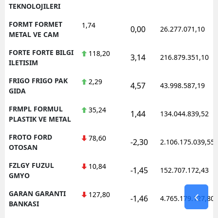
TEKNOLOJILERI
FORMT FORMET
1,74
0,00
26.277.071,10
METAL VE CAM
FORTE FORTE BILGI
118,20
3,14
216.879.351,10
ILETISIM
FRIGO FRIGO PAK
2,29
4,57
43.998.587,19
GIDA
FRMPL FORMUL
35,24
1,44
134.044.839,52
PLASTIK VE METAL
FROTO FORD
78,60
-2,30
2.106.175.039,55
OTOSAN
FZLGY FUZUL
10,84
-1,45
152.707.172,43
GMYO
GARAN GARANTI
127,80
-1,46
4.765.179.127,80
BANKASI