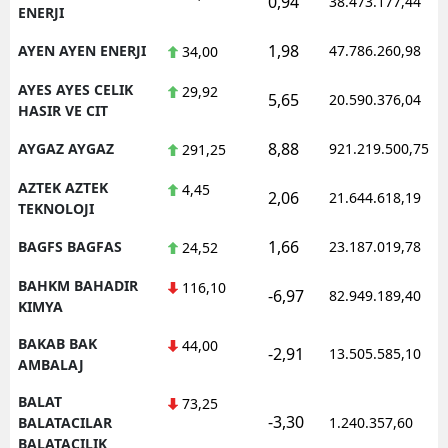
0,94
38.473.177,44
ENERJI
1,98
AYEN AYEN ENERJI
47.786.260,98
34,00
AYES AYES CELIK
29,92
5,65
20.590.376,04
HASIR VE CIT
8,88
AYGAZ AYGAZ
921.219.500,75
291,25
AZTEK AZTEK
4,45
2,06
21.644.618,19
TEKNOLOJI
1,66
BAGFS BAGFAS
23.187.019,78
24,52
BAHKM BAHADIR
116,10
-6,97
82.949.189,40
KIMYA
BAKAB BAK
44,00
-2,91
13.505.585,10
AMBALAJ
BALAT
73,25
-3,30
BALATACILAR
1.240.357,60
BALATACILIK