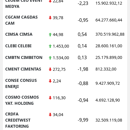
CEOEM CEO EVENT
22,84
-2,23
15.902.932,12
MEDYA
CGCAM CAGDAS
39,78
-0,95
64.277.660,44
CAM
0,54
CIMSA CIMSA
370.519.962,88
44,98
0,14
CLEBI CELEBI
28.600.161,00
1.453,00
0,13
CMBTN CIMBETON
25.179.899,00
1.534,00
-1,98
CMENT CIMENTAS
812.332,00
272,75
CONSE CONSUS
2,24
-0,88
9.427.909,72
ENERJI
COSMO COSMOS
116,30
-0,94
4.692.128,90
YAT. HOLDING
CRDFA
34,04
-9,99
CREDITWEST
32.509.119,08
FAKTORING