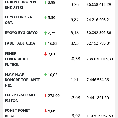
EUREN EUROPEN
3,89
0,26
86.658.412,29
ENDUSTRI
EUYO EURO YAT.
5,59
9,82
24.216.908,21
ORT.
6,18
EYGYO EYG GMYO
80.092.305,86
2,75
8,93
FADE FADE GIDA
82.152.795,81
16,83
FENER
3,01
-0,33
FENERBAHCE
238.030.015,39
FUTBOL
FLAP FLAP
10,03
1,21
KONGRE TOPLANTI
7.446.564,86
HIZ.
FMIZP F-M IZMIT
278,00
-2,03
9.441.891,50
PISTON
FONET FONET
5,06
-3,07
BILGI
110.516.067,59