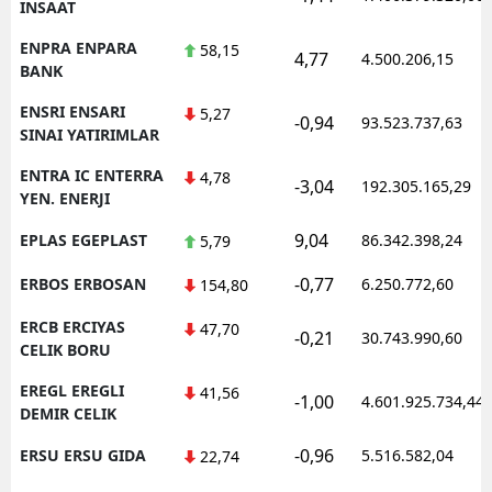
INSAAT
ENPRA ENPARA
58,15
4,77
4.500.206,15
BANK
ENSRI ENSARI
5,27
-0,94
93.523.737,63
SINAI YATIRIMLAR
ENTRA IC ENTERRA
4,78
-3,04
192.305.165,29
YEN. ENERJI
9,04
EPLAS EGEPLAST
86.342.398,24
5,79
-0,77
ERBOS ERBOSAN
6.250.772,60
154,80
ERCB ERCIYAS
47,70
-0,21
30.743.990,60
CELIK BORU
EREGL EREGLI
41,56
-1,00
4.601.925.734,44
DEMIR CELIK
-0,96
ERSU ERSU GIDA
5.516.582,04
22,74