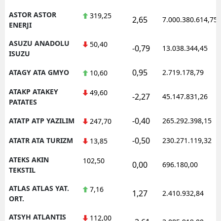
ASTOR ASTOR
319,25
2,65
7.000.380.614,75
ENERJI
ASUZU ANADOLU
50,40
-0,79
13.038.344,45
ISUZU
0,95
ATAGY ATA GMYO
2.719.178,79
10,60
ATAKP ATAKEY
49,60
-2,27
45.147.831,26
PATATES
-0,40
ATATP ATP YAZILIM
265.292.398,15
247,70
-0,50
ATATR ATA TURIZM
230.271.119,32
13,85
ATEKS AKIN
102,50
0,00
696.180,00
TEKSTIL
ATLAS ATLAS YAT.
7,16
1,27
2.410.932,84
ORT.
ATSYH ATLANTIS
112,00