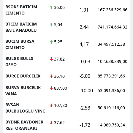
BSOKE BATICIM
36,06
1,01
167.236.529,66
CIMENTO
BTCIM BATICIM
5,04
2,44
741.174.664,32
BATI ANADOLU
BUCIM BURSA
5,25
4,17
34.497.512,38
CIMENTO
BULGS BULLS
37,82
-0,63
102.638.839,00
GSYO
-5,00
BURCE BURCELIK
85.773.391,66
36,10
BURVA BURCELIK
837,00
-10,00
53.091.336,00
VANA
BVSAN
107,80
-2,53
50.610.116,00
BULBULOGLU VINC
BYDNR BAYDONER
37,62
-1,72
14.989.759,34
RESTORANLARI