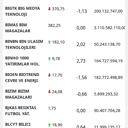
BIGTK BIG MEDYA
370,75
-1,13
200.132.747,00
TEKNOLOJI
BIMAS BIM
382,25
0,00
3.110.582.110,00
MAGAZALAR
BINBN BIN ULASIM
182,10
2,02
50.243.138,70
TEKNOLOJILERI
BINHO 1000
9,78
2,73
164.727.594,19
YATIRIMLAR HOL.
BIOEN BIOTREND
17,70
-1,56
182.772.498,89
CEVRE VE ENERJI
BIZIM BIZIM
24,08
-0,66
5.899.293,32
MAGAZALARI
BJKAS BESIKTAS
1,75
0,00
90.407.704,28
FUTBOL YAT.
BLCYT BILICI
18,90
0,64
21.999.135,17