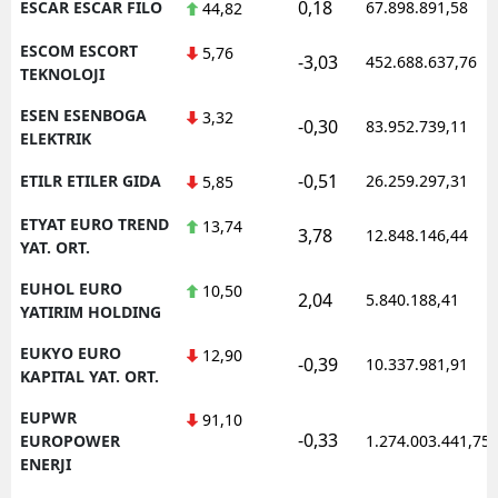
0,18
ESCAR ESCAR FILO
67.898.891,58
44,82
ESCOM ESCORT
5,76
-3,03
452.688.637,76
TEKNOLOJI
ESEN ESENBOGA
3,32
-0,30
83.952.739,11
ELEKTRIK
-0,51
ETILR ETILER GIDA
26.259.297,31
5,85
ETYAT EURO TREND
13,74
3,78
12.848.146,44
YAT. ORT.
EUHOL EURO
10,50
2,04
5.840.188,41
YATIRIM HOLDING
EUKYO EURO
12,90
-0,39
10.337.981,91
KAPITAL YAT. ORT.
EUPWR
91,10
-0,33
EUROPOWER
1.274.003.441,75
ENERJI