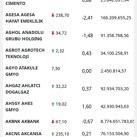
CIMENTO
AGESA AGESA
238,70
-2,41
166.209.655,25
HAYAT EMEKLILIK
AGHOL ANADOLU
34,72
-1,48
91.358.768,56
GRUBU HOLDING
AGROT AGROTECH
2,32
0,43
34.100.258,91
TEKNOLOJI
AGYO ATAKULE
7,30
0,00
2.450.814,57
GMYO
AHGAZ AHLATCI
32,22
0,37
92.934.703,20
DOGALGAZ
AHSGY AHES
19,02
1,60
42.930.943,63
GMYO
-0,67
AKBNK AKBANK
8.774.651.783,65
67,10
0,21
AKCNS AKCANSA
76.153.504,90
235,10