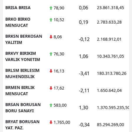
0,06
BRISA BRISA
23.861.318,45
78,90
BRKO BIRKO
10,52
0,19
2.783.633,28
MENSUCAT
BRKSN BERKOSAN
8,06
-0,12
2.168.912,01
YALITIM
BRKVY BIRIKIM
76,30
1,06
10.343.761,05
VARLIK YONETIM
BRLSM BIRLESIM
16,13
-3,41
180.313.780,26
MUHENDISLIK
BRMEN BIRLIK
17,62
-2,11
1.650.642,04
MENSUCAT
BRSAN BORUSAN
583,00
1,30
1.370.595.235,50
BORU SANAYI
BRYAT BORUSAN
1.765,00
-0,34
85.294.269,00
YAT. PAZ.