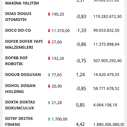
MAKINA YALITIM
DOAS DOGUS
190,20
-0,83
119.282.672,30
OTOMOTIV
-1,33
DOCO DO-CO
99.653.832,50
11.310,00
DOFER DOFER YAPI
27,60
-0,86
11.375.898,64
MALZEMELERI
DOFRB DOF
132,20
-0,75
507.905.292,40
ROBOTIK
1,24
DOGUB DOGUSAN
14.620.479,55
77,65
DOHOL DOGAN
20,90
-0,85
58.771.678,52
HOLDING
DOKTA DOKTAS
21,28
0,85
4.064.108,18
DOKUMCULUK
DSTKF DESTEK
1.700,00
4,42
FINANS
1.880.306.080,00