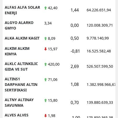
ALFAS ALFA SOLAR
42,40
1,44
64.226.651,94
ENERJI
ALGYO ALARKO
3,34
0,00
120.008.309,71
GMYO
0,50
ALKA ALKIM KAGIT
9.778.140,99
8,09
ALKIM ALKIM
15,97
-0,81
16.525.582,48
KIMYA
ALKLC ALTINKILIC
420,00
2,69
526.507.599,50
GIDA VE SUT
ALTINS1
71,06
1,08
DARPHANE ALTIN
1.382.998.966,67
SERTIFIKASI
ALTNY ALTINAY
15,80
0,70
139.880.639,33
SAVUNMA
ALVES ALVES
1,98
-1,00
175.850.365,38