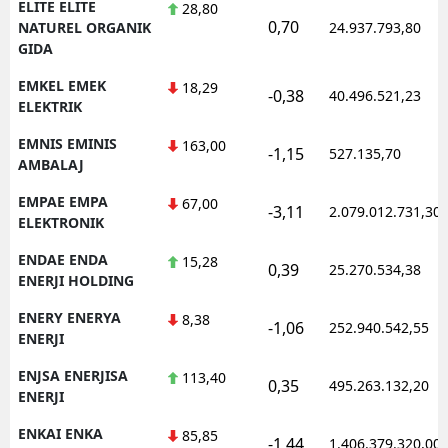
ELITE ELITE
28,80
0,70
NATUREL ORGANIK
24.937.793,80
GIDA
EMKEL EMEK
18,29
-0,38
40.496.521,23
ELEKTRIK
EMNIS EMINIS
163,00
-1,15
527.135,70
AMBALAJ
EMPAE EMPA
67,00
-3,11
2.079.012.731,30
ELEKTRONIK
ENDAE ENDA
15,28
0,39
25.270.534,38
ENERJI HOLDING
ENERY ENERYA
8,38
-1,06
252.940.542,55
ENERJI
ENJSA ENERJISA
113,40
0,35
495.263.132,20
ENERJI
ENKAI ENKA
85,85
-1,44
1.406.379.320,00