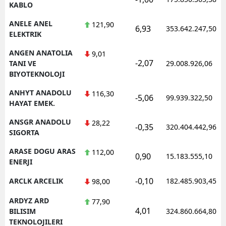
KABLO
ANELE ANEL
121,90
6,93
353.642.247,50
ELEKTRIK
ANGEN ANATOLIA
9,01
-2,07
TANI VE
29.008.926,06
BIYOTEKNOLOJI
ANHYT ANADOLU
116,30
-5,06
99.939.322,50
HAYAT EMEK.
ANSGR ANADOLU
28,22
-0,35
320.404.442,96
SIGORTA
ARASE DOGU ARAS
112,00
0,90
15.183.555,10
ENERJI
-0,10
ARCLK ARCELIK
182.485.903,45
98,00
ARDYZ ARD
77,90
4,01
BILISIM
324.860.664,80
TEKNOLOJILERI