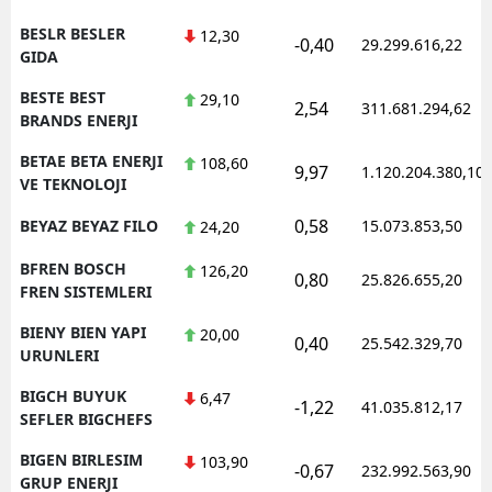
BESLR BESLER
12,30
-0,40
29.299.616,22
GIDA
BESTE BEST
29,10
2,54
311.681.294,62
BRANDS ENERJI
BETAE BETA ENERJI
108,60
9,97
1.120.204.380,10
VE TEKNOLOJI
0,58
BEYAZ BEYAZ FILO
15.073.853,50
24,20
BFREN BOSCH
126,20
0,80
25.826.655,20
FREN SISTEMLERI
BIENY BIEN YAPI
20,00
0,40
25.542.329,70
URUNLERI
BIGCH BUYUK
6,47
-1,22
41.035.812,17
SEFLER BIGCHEFS
BIGEN BIRLESIM
103,90
-0,67
232.992.563,90
GRUP ENERJI