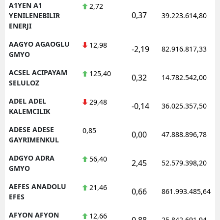
A1YEN A1
2,72
0,37
YENILENEBILIR
39.223.614,80
ENERJI
AAGYO AGAOGLU
12,98
-2,19
82.916.817,33
GMYO
ACSEL ACIPAYAM
125,40
0,32
14.782.542,00
SELULOZ
ADEL ADEL
29,48
-0,14
36.025.357,50
KALEMCILIK
ADESE ADESE
0,85
0,00
47.888.896,78
GAYRIMENKUL
ADGYO ADRA
56,40
2,45
52.579.398,20
GMYO
AEFES ANADOLU
21,46
0,66
861.993.485,64
EFES
AFYON AFYON
12,66
0,88
25.842.691,94