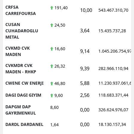
CRFSA
191,40
10,00
543.467.310,70
CARREFOURSA
CUSAN
24,50
3,64
CUHADAROGLU
15.435.737,28
METAL
CVKMD CVK
16,60
9,14
1.045.206.754,97
MADEN
CVKMDR CVK
26,32
9,39
282.966.110,94
MADEN - RHKP
5,88
CWENE CW ENERJI
11.230.937.061,6
46,80
2,56
DAGI DAGI GIYIM
118.683.371,44
9,60
DAPGM DAP
8,60
0,00
326.624.976,07
GAYRIMENKUL
0,00
DARDL DARDANEL
18.130.157,34
1,64