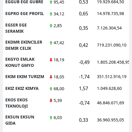
0,53
EGGUB EGE GUBRE
19.929.684,50
95,45
0,65
EGPRO EGE PROFIL
14.978.735,98
34,12
EGSER EGE
2,85
0,35
7.126.304,54
SERAMIK
EKDMR EKINCILER
47,42
0,42
719.231.090,10
DEMIR CELIK
EKGYO EMLAK
18,19
-0,49
1.805.208.458,95
KONUT GMYO
-1,74
EKIM EKIM TURIZM
351.512.916,19
18,05
1,57
EKIZ EKIZ KIMYA
1.049.628,60
68,00
EKOS EKOS
5,39
-0,74
46.846.671,69
TEKNOLOJI
EKSUN EKSUN
6,03
0,33
36.960.955,05
GIDA