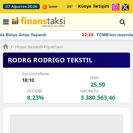
Künye
İletişim
07 Ağustos 2026
26
°
TCMB'nin rezervlerinde artan momentum devam ediyor
22:24
/
Hisse Senedi Fiyatları
RODRG RODRIGO TEKSTIL
Son Güncelleme
FİYAT
18:10
25,50
DEĞİŞİM
HACİM(TL)
8,23%
3.380.563,46