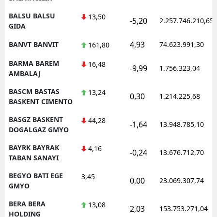
BALSU BALSU
13,50
-5,20
2.257.746.210,65
GIDA
4,93
BANVT BANVIT
74.623.991,30
161,80
BARMA BAREM
16,48
-9,99
1.756.323,04
AMBALAJ
BASCM BASTAS
13,24
0,30
1.214.225,68
BASKENT CIMENTO
BASGZ BASKENT
44,28
-1,64
13.948.785,10
DOGALGAZ GMYO
BAYRK BAYRAK
4,16
-0,24
13.676.712,70
TABAN SANAYI
BEGYO BATI EGE
3,45
0,00
23.069.307,74
GMYO
BERA BERA
13,08
2,03
153.753.271,04
HOLDING