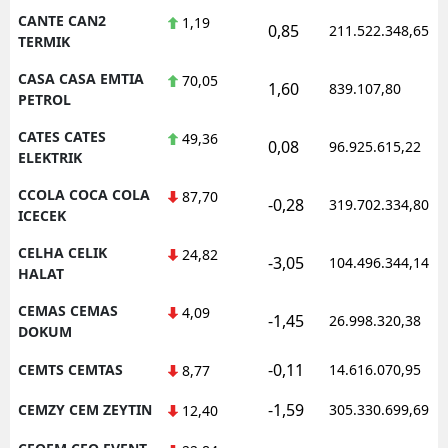
CANTE CAN2
1,19
0,85
211.522.348,65
TERMIK
CASA CASA EMTIA
70,05
1,60
839.107,80
PETROL
CATES CATES
49,36
0,08
96.925.615,22
ELEKTRIK
CCOLA COCA COLA
87,70
-0,28
319.702.334,80
ICECEK
CELHA CELIK
24,82
-3,05
104.496.344,14
HALAT
CEMAS CEMAS
4,09
-1,45
26.998.320,38
DOKUM
-0,11
CEMTS CEMTAS
14.616.070,95
8,77
-1,59
CEMZY CEM ZEYTIN
305.330.699,69
12,40