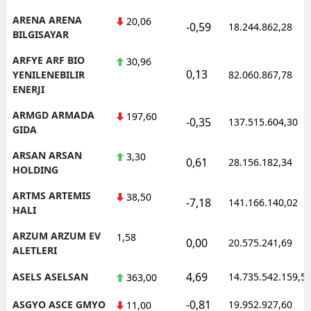
ARENA ARENA
20,06
-0,59
18.244.862,28
BILGISAYAR
ARFYE ARF BIO
30,96
0,13
YENILENEBILIR
82.060.867,78
ENERJI
ARMGD ARMADA
197,60
-0,35
137.515.604,30
GIDA
ARSAN ARSAN
3,30
0,61
28.156.182,34
HOLDING
ARTMS ARTEMIS
38,50
-7,18
141.166.140,02
HALI
ARZUM ARZUM EV
1,58
0,00
20.575.241,69
ALETLERI
4,69
ASELS ASELSAN
14.735.542.159,5
363,00
-0,81
ASGYO ASCE GMYO
19.952.927,60
11,00