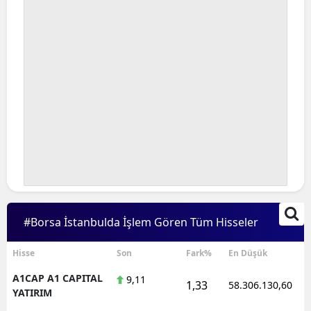
#Borsa İstanbulda İşlem Gören Tüm Hisseler
Hisse
Son
Fark%
En Düşük
A1CAP A1 CAPITAL
9,11
1,33
58.306.130,60
YATIRIM