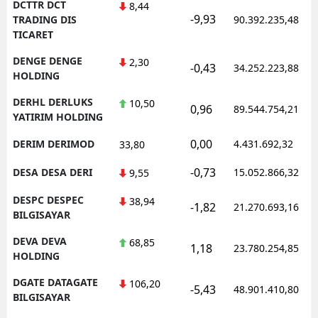
DCTTR DCT
8,44
-9,93
TRADING DIS
90.392.235,48
TICARET
DENGE DENGE
2,30
-0,43
34.252.223,88
HOLDING
DERHL DERLUKS
10,50
0,96
89.544.754,21
YATIRIM HOLDING
0,00
DERIM DERIMOD
4.431.692,32
33,80
-0,73
DESA DESA DERI
15.052.866,32
9,55
DESPC DESPEC
38,94
-1,82
21.270.693,16
BILGISAYAR
DEVA DEVA
68,85
1,18
23.780.254,85
HOLDING
DGATE DATAGATE
106,20
-5,43
48.901.410,80
BILGISAYAR