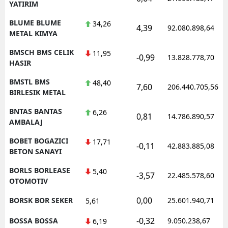
YATIRIM
BLUME BLUME
34,26
4,39
92.080.898,64
METAL KIMYA
BMSCH BMS CELIK
11,95
-0,99
13.828.778,70
HASIR
BMSTL BMS
48,40
7,60
206.440.705,56
BIRLESIK METAL
BNTAS BANTAS
6,26
0,81
14.786.890,57
AMBALAJ
BOBET BOGAZICI
17,71
-0,11
42.883.885,08
BETON SANAYI
BORLS BORLEASE
5,40
-3,57
22.485.578,60
OTOMOTIV
0,00
BORSK BOR SEKER
25.601.940,71
5,61
-0,32
BOSSA BOSSA
9.050.238,67
6,19