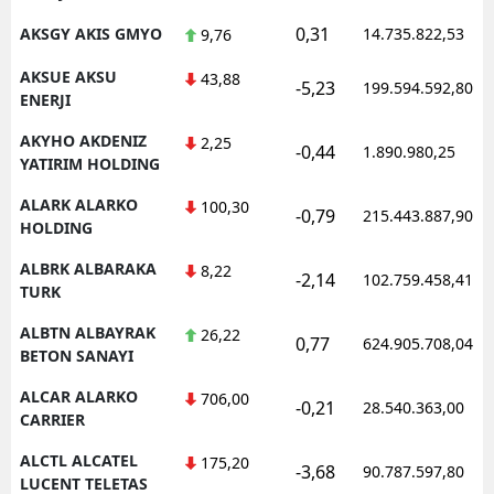
0,31
AKSGY AKIS GMYO
14.735.822,53
9,76
AKSUE AKSU
43,88
-5,23
199.594.592,80
ENERJI
AKYHO AKDENIZ
2,25
-0,44
1.890.980,25
YATIRIM HOLDING
ALARK ALARKO
100,30
-0,79
215.443.887,90
HOLDING
ALBRK ALBARAKA
8,22
-2,14
102.759.458,41
TURK
ALBTN ALBAYRAK
26,22
0,77
624.905.708,04
BETON SANAYI
ALCAR ALARKO
706,00
-0,21
28.540.363,00
CARRIER
ALCTL ALCATEL
175,20
-3,68
90.787.597,80
LUCENT TELETAS