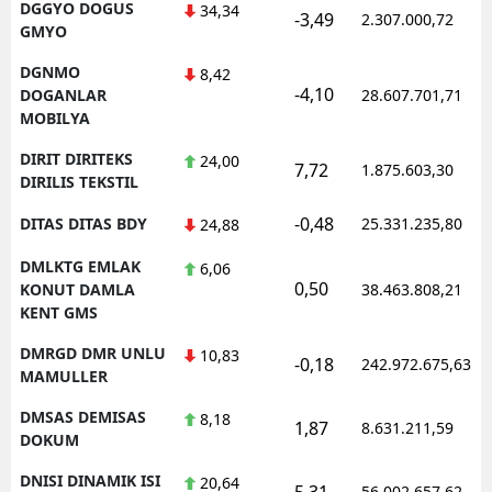
DGGYO DOGUS
34,34
-3,49
2.307.000,72
GMYO
DGNMO
8,42
-4,10
DOGANLAR
28.607.701,71
MOBILYA
DIRIT DIRITEKS
24,00
7,72
1.875.603,30
DIRILIS TEKSTIL
-0,48
DITAS DITAS BDY
25.331.235,80
24,88
DMLKTG EMLAK
6,06
0,50
KONUT DAMLA
38.463.808,21
KENT GMS
DMRGD DMR UNLU
10,83
-0,18
242.972.675,63
MAMULLER
DMSAS DEMISAS
8,18
1,87
8.631.211,59
DOKUM
DNISI DINAMIK ISI
20,64
5,31
56.002.657,62