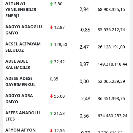
A1YEN A1
2,80
2,94
YENILENEBILIR
68.908.325,15
ENERJI
AAGYO AGAOGLU
12,87
-0,85
85.536.212,74
GMYO
ACSEL ACIPAYAM
128,50
2,47
26.128.191,00
SELULOZ
ADEL ADEL
32,42
9,97
149.318.118,44
KALEMCILIK
ADESE ADESE
0,85
0,00
52.065.239,39
GAYRIMENKUL
ADGYO ADRA
55,00
-2,48
36.451.393,75
GMYO
AEFES ANADOLU
21,58
0,56
634.480.253,24
EFES
AFYON AFYON
12,56
-0,79
7.770.628,92