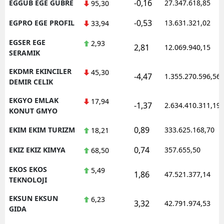
-0,16
EGGUB EGE GUBRE
27.347.618,85
95,30
-0,53
EGPRO EGE PROFIL
13.631.321,02
33,94
EGSER EGE
2,93
2,81
12.069.940,15
SERAMIK
EKDMR EKINCILER
45,30
-4,47
1.355.270.596,56
DEMIR CELIK
EKGYO EMLAK
17,94
-1,37
2.634.410.311,19
KONUT GMYO
0,89
EKIM EKIM TURIZM
333.625.168,70
18,21
0,74
EKIZ EKIZ KIMYA
357.655,50
68,50
EKOS EKOS
5,49
1,86
47.521.377,14
TEKNOLOJI
EKSUN EKSUN
6,23
3,32
42.791.974,53
GIDA