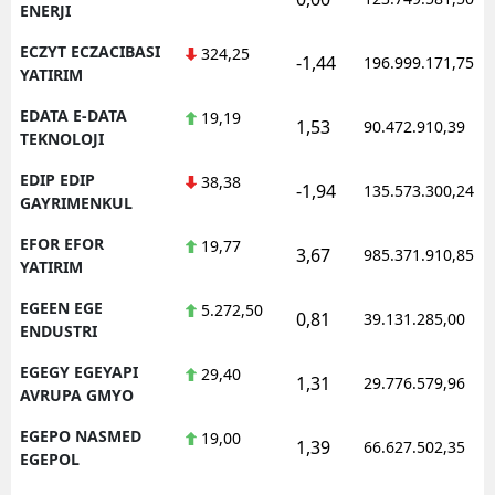
ENERJI
ECZYT ECZACIBASI
324,25
-1,44
196.999.171,75
YATIRIM
EDATA E-DATA
19,19
1,53
90.472.910,39
TEKNOLOJI
EDIP EDIP
38,38
-1,94
135.573.300,24
GAYRIMENKUL
EFOR EFOR
19,77
3,67
985.371.910,85
YATIRIM
EGEEN EGE
5.272,50
0,81
39.131.285,00
ENDUSTRI
EGEGY EGEYAPI
29,40
1,31
29.776.579,96
AVRUPA GMYO
EGEPO NASMED
19,00
1,39
66.627.502,35
EGEPOL