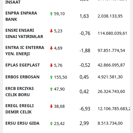
INSAAT
ENPRA ENPARA
59,10
1,63
2.038.133,95
BANK
ENSRI ENSARI
5,23
-0,76
114.680.039,61
SINAI YATIRIMLAR
ENTRA IC ENTERRA
4,69
-1,88
97.851.774,54
YEN. ENERJI
-0,52
EPLAS EGEPLAST
42.866.095,87
5,76
0,45
ERBOS ERBOSAN
4.921.581,30
155,50
ERCB ERCIYAS
47,90
0,42
26.324.743,60
CELIK BORU
EREGL EREGLI
38,68
-6,93
12.106.785.683,2
DEMIR CELIK
2,99
ERSU ERSU GIDA
8.513.734,00
23,42