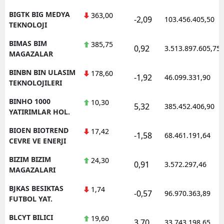
BIGTK BIG MEDYA
363,00
-2,09
103.456.405,50
TEKNOLOJI
BIMAS BIM
385,75
0,92
3.513.897.605,75
MAGAZALAR
BINBN BIN ULASIM
178,60
-1,92
46.099.331,90
TEKNOLOJILERI
BINHO 1000
10,30
5,32
385.452.406,90
YATIRIMLAR HOL.
BIOEN BIOTREND
17,42
-1,58
68.461.191,64
CEVRE VE ENERJI
BIZIM BIZIM
24,30
0,91
3.572.297,46
MAGAZALARI
BJKAS BESIKTAS
1,74
-0,57
96.970.363,89
FUTBOL YAT.
BLCYT BILICI
19,60
3,70
33.743.198,65