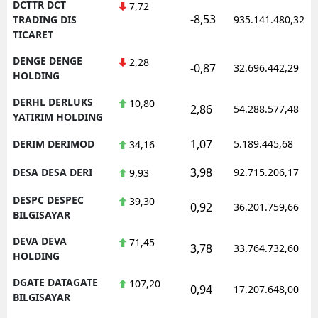
DCTTR DCT
7,72
-8,53
TRADING DIS
935.141.480,32
TICARET
DENGE DENGE
2,28
-0,87
32.696.442,29
HOLDING
DERHL DERLUKS
10,80
2,86
54.288.577,48
YATIRIM HOLDING
1,07
DERIM DERIMOD
5.189.445,68
34,16
3,98
DESA DESA DERI
92.715.206,17
9,93
DESPC DESPEC
39,30
0,92
36.201.759,66
BILGISAYAR
DEVA DEVA
71,45
3,78
33.764.732,60
HOLDING
DGATE DATAGATE
107,20
0,94
17.207.648,00
BILGISAYAR