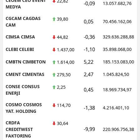
CEOEM CEO EVENT
22,82
-0,09
13.057.682,76
MEDYA
CGCAM CAGDAS
39,80
0,05
70.456.162,06
CAM
-0,36
CIMSA CIMSA
329.636.288,88
44,82
-1,10
CLEBI CELEBI
35.898.068,00
1.437,00
5,22
CMBTN CIMBETON
185.153.083,00
1.614,00
2,47
CMENT CIMENTAS
1.045.824,50
279,50
CONSE CONSUS
2,25
0,45
18.969.734,97
ENERJI
COSMO COSMOS
114,70
-1,38
4.216.401,10
YAT. HOLDING
CRDFA
30,64
-9,99
CREDITWEST
220.906.756,38
FAKTORING