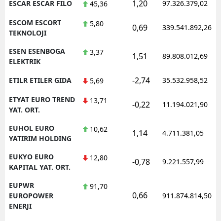
1,20
ESCAR ESCAR FILO
97.326.379,02
45,36
ESCOM ESCORT
5,80
0,69
339.541.892,26
TEKNOLOJI
ESEN ESENBOGA
3,37
1,51
89.808.012,69
ELEKTRIK
-2,74
ETILR ETILER GIDA
35.532.958,52
5,69
ETYAT EURO TREND
13,71
-0,22
11.194.021,90
YAT. ORT.
EUHOL EURO
10,62
1,14
4.711.381,05
YATIRIM HOLDING
EUKYO EURO
12,80
-0,78
9.221.557,99
KAPITAL YAT. ORT.
EUPWR
91,70
0,66
EUROPOWER
911.874.814,50
ENERJI