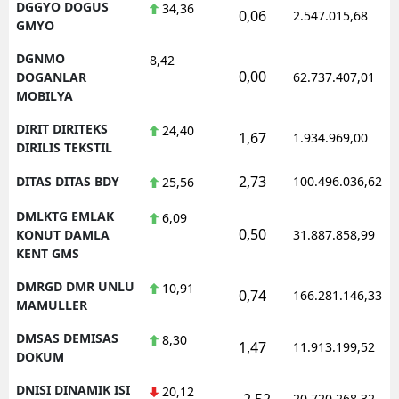
DGGYO DOGUS
34,36
0,06
2.547.015,68
GMYO
DGNMO
8,42
0,00
DOGANLAR
62.737.407,01
MOBILYA
DIRIT DIRITEKS
24,40
1,67
1.934.969,00
DIRILIS TEKSTIL
2,73
DITAS DITAS BDY
100.496.036,62
25,56
DMLKTG EMLAK
6,09
0,50
KONUT DAMLA
31.887.858,99
KENT GMS
DMRGD DMR UNLU
10,91
0,74
166.281.146,33
MAMULLER
DMSAS DEMISAS
8,30
1,47
11.913.199,52
DOKUM
DNISI DINAMIK ISI
20,12
-2,52
20.720.268,32