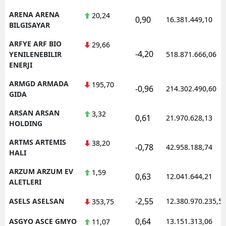
ARENA ARENA
20,24
0,90
16.381.449,10
BILGISAYAR
ARFYE ARF BIO
29,66
-4,20
YENILENEBILIR
518.871.666,06
ENERJI
ARMGD ARMADA
195,70
-0,96
214.302.490,60
GIDA
ARSAN ARSAN
3,32
0,61
21.970.628,13
HOLDING
ARTMS ARTEMIS
38,20
-0,78
42.958.188,74
HALI
ARZUM ARZUM EV
1,59
0,63
12.041.644,21
ALETLERI
-2,55
ASELS ASELSAN
12.380.970.235,5
353,75
0,64
ASGYO ASCE GMYO
13.151.313,06
11,07