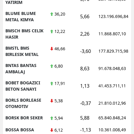
YATIRIM
BLUME BLUME
36,20
5,66
123.196.696,84
METAL KIMYA
BMSCH BMS CELIK
12,22
2,26
11.868.807,10
HASIR
BMSTL BMS
46,66
-3,60
177.829.715,98
BIRLESIK METAL
BNTAS BANTAS
6,80
8,63
91.678.048,63
AMBALAJ
BOBET BOGAZICI
17,91
1,13
41.453.711,11
BETON SANAYI
BORLS BORLEASE
5,38
-0,37
21.810.012,96
OTOMOTIV
5,88
BORSK BOR SEKER
65.840.848,24
5,94
-1,13
BOSSA BOSSA
10.361.008,49
6,12