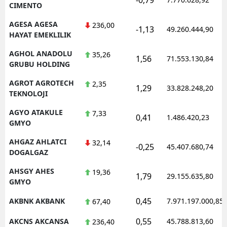
CIMENTO
AGESA AGESA
236,00
-1,13
49.260.444,90
HAYAT EMEKLILIK
AGHOL ANADOLU
35,26
1,56
71.553.130,84
GRUBU HOLDING
AGROT AGROTECH
2,35
1,29
33.828.248,20
TEKNOLOJI
AGYO ATAKULE
7,33
0,41
1.486.420,23
GMYO
AHGAZ AHLATCI
32,14
-0,25
45.407.680,74
DOGALGAZ
AHSGY AHES
19,36
1,79
29.155.635,80
GMYO
0,45
AKBNK AKBANK
7.971.197.000,85
67,40
0,55
AKCNS AKCANSA
45.788.813,60
236,40