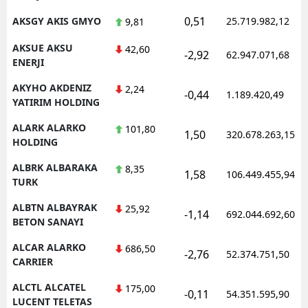
0,51
AKSGY AKIS GMYO
25.719.982,12
9,81
AKSUE AKSU
42,60
-2,92
62.947.071,68
ENERJI
AKYHO AKDENIZ
2,24
-0,44
1.189.420,49
YATIRIM HOLDING
ALARK ALARKO
101,80
1,50
320.678.263,15
HOLDING
ALBRK ALBARAKA
8,35
1,58
106.449.455,94
TURK
ALBTN ALBAYRAK
25,92
-1,14
692.044.692,60
BETON SANAYI
ALCAR ALARKO
686,50
-2,76
52.374.751,50
CARRIER
ALCTL ALCATEL
175,00
-0,11
54.351.595,90
LUCENT TELETAS