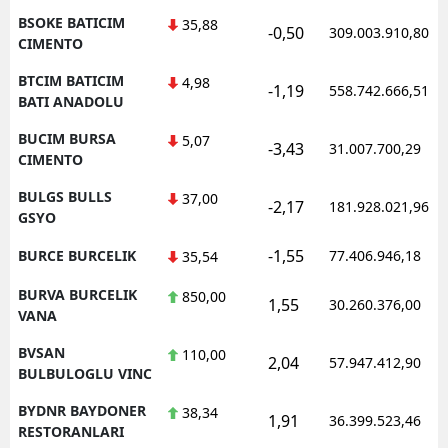
BSOKE BATICIM
35,88
-0,50
309.003.910,80
CIMENTO
BTCIM BATICIM
4,98
-1,19
558.742.666,51
BATI ANADOLU
BUCIM BURSA
5,07
-3,43
31.007.700,29
CIMENTO
BULGS BULLS
37,00
-2,17
181.928.021,96
GSYO
-1,55
BURCE BURCELIK
77.406.946,18
35,54
BURVA BURCELIK
850,00
1,55
30.260.376,00
VANA
BVSAN
110,00
2,04
57.947.412,90
BULBULOGLU VINC
BYDNR BAYDONER
38,34
1,91
36.399.523,46
RESTORANLARI