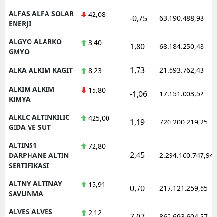
ALFAS ALFA SOLAR
42,08
-0,75
63.190.488,98
ENERJI
ALGYO ALARKO
3,40
1,80
68.184.250,48
GMYO
1,73
ALKA ALKIM KAGIT
21.693.762,43
8,23
ALKIM ALKIM
15,80
-1,06
17.151.003,52
KIMYA
ALKLC ALTINKILIC
425,00
1,19
720.200.219,25
GIDA VE SUT
ALTINS1
72,80
2,45
DARPHANE ALTIN
2.294.160.747,94
SERTIFIKASI
ALTNY ALTINAY
15,91
0,70
217.121.259,65
SAVUNMA
ALVES ALVES
2,12
7,07
862.693.604,57