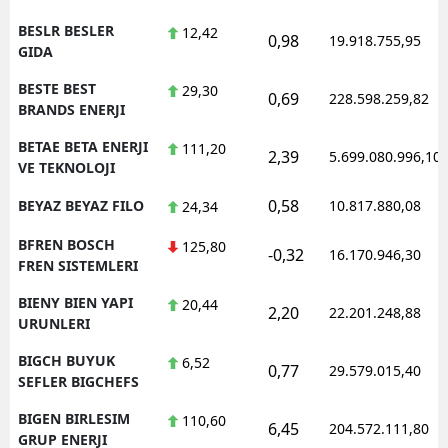
BESLR BESLER
12,42
0,98
19.918.755,95
GIDA
BESTE BEST
29,30
0,69
228.598.259,82
BRANDS ENERJI
BETAE BETA ENERJI
111,20
2,39
5.699.080.996,10
VE TEKNOLOJI
0,58
BEYAZ BEYAZ FILO
10.817.880,08
24,34
BFREN BOSCH
125,80
-0,32
16.170.946,30
FREN SISTEMLERI
BIENY BIEN YAPI
20,44
2,20
22.201.248,88
URUNLERI
BIGCH BUYUK
6,52
0,77
29.579.015,40
SEFLER BIGCHEFS
BIGEN BIRLESIM
110,60
6,45
204.572.111,80
GRUP ENERJI