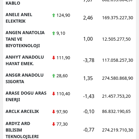
KABLO
ANELE ANEL
124,90
2,46
169.375.227,30
ELEKTRIK
ANGEN ANATOLIA
9,10
1,00
TANI VE
12.505.277,50
BIYOTEKNOLOJI
ANHYT ANADOLU
111,90
-3,78
117.058.257,30
HAYAT EMEK.
ANSGR ANADOLU
28,60
1,35
274.580.868,90
SIGORTA
ARASE DOGU ARAS
110,40
-1,43
21.457.753,20
ENERJI
-0,10
ARCLK ARCELIK
86.832.190,65
97,90
ARDYZ ARD
77,30
-0,77
BILISIM
274.219.710,30
TEKNOLOJILERI