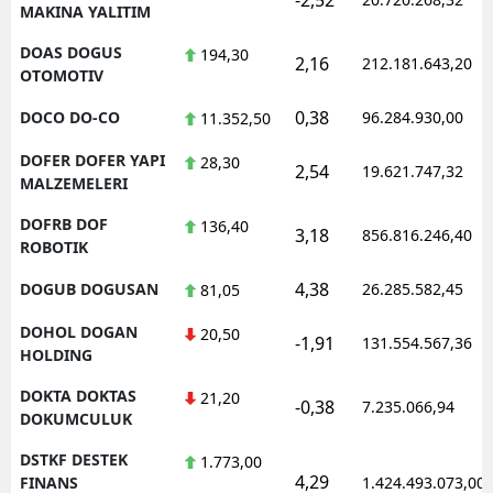
MAKINA YALITIM
DOAS DOGUS
194,30
2,16
212.181.643,20
OTOMOTIV
0,38
DOCO DO-CO
96.284.930,00
11.352,50
DOFER DOFER YAPI
28,30
2,54
19.621.747,32
MALZEMELERI
DOFRB DOF
136,40
3,18
856.816.246,40
ROBOTIK
4,38
DOGUB DOGUSAN
26.285.582,45
81,05
DOHOL DOGAN
20,50
-1,91
131.554.567,36
HOLDING
DOKTA DOKTAS
21,20
-0,38
7.235.066,94
DOKUMCULUK
DSTKF DESTEK
1.773,00
4,29
FINANS
1.424.493.073,00