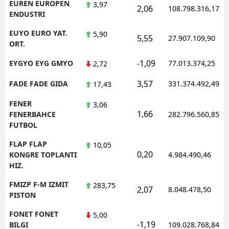
EUREN EUROPEN
3,97
2,06
108.798.316,17
ENDUSTRI
EUYO EURO YAT.
5,90
5,55
27.907.109,90
ORT.
-1,09
EYGYO EYG GMYO
77.013.374,25
2,72
3,57
FADE FADE GIDA
331.374.492,49
17,43
FENER
3,06
1,66
FENERBAHCE
282.796.560,85
FUTBOL
FLAP FLAP
10,05
0,20
KONGRE TOPLANTI
4.984.490,46
HIZ.
FMIZP F-M IZMIT
283,75
2,07
8.048.478,50
PISTON
FONET FONET
5,00
-1,19
BILGI
109.028.768,84