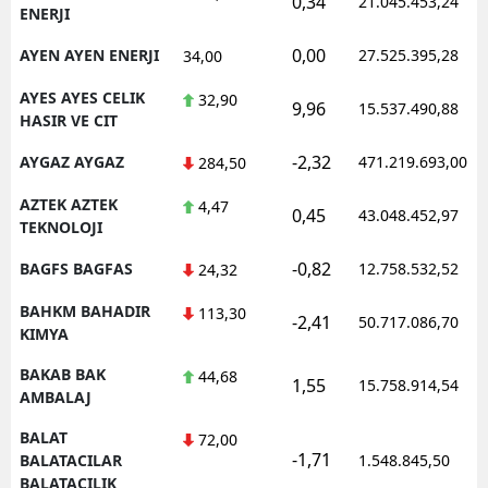
0,34
21.045.453,24
ENERJI
0,00
AYEN AYEN ENERJI
27.525.395,28
34,00
AYES AYES CELIK
32,90
9,96
15.537.490,88
HASIR VE CIT
-2,32
AYGAZ AYGAZ
471.219.693,00
284,50
AZTEK AZTEK
4,47
0,45
43.048.452,97
TEKNOLOJI
-0,82
BAGFS BAGFAS
12.758.532,52
24,32
BAHKM BAHADIR
113,30
-2,41
50.717.086,70
KIMYA
BAKAB BAK
44,68
1,55
15.758.914,54
AMBALAJ
BALAT
72,00
-1,71
BALATACILAR
1.548.845,50
BALATACILIK