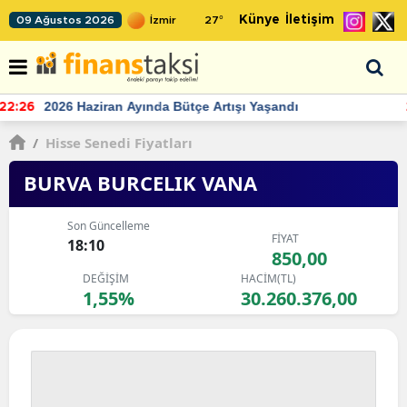
Künye
İletişim
09 Ağustos 2026
27
°
TCMB'nin rezervlerinde artan momentum devam ediyor
22:24
/
Hisse Senedi Fiyatları
BURVA BURCELIK VANA
Son Güncelleme
FİYAT
18:10
850,00
DEĞİŞİM
HACİM(TL)
1,55%
30.260.376,00