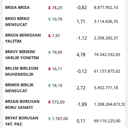
-0,82
BRISA BRISA
8.877.952,10
78,25
BRKO BIRKO
10,70
1,71
3.114.636,70
MENSUCAT
BRKSN BERKOSAN
7,97
-1,12
2.358.282,37
YALITIM
BRKVY BIRIKIM
79,95
4,78
74.542.532,65
VARLIK YONETIM
BRLSM BIRLESIM
16,11
-0,12
61.157.875,02
MUHENDISLIK
BRMEN BIRLIK
18,10
2,72
5.452.771,18
MENSUCAT
BRSAN BORUSAN
572,00
-1,89
1.308.264.872,50
BORU SANAYI
BRYAT BORUSAN
1.767,00
0,11
69.110.225,00
YAT. PAZ.