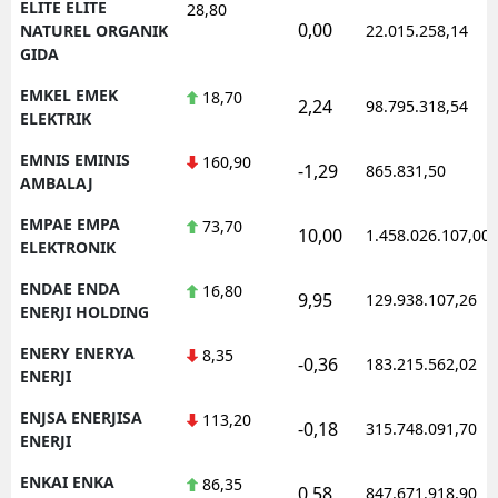
ELITE ELITE
28,80
0,00
NATUREL ORGANIK
22.015.258,14
GIDA
EMKEL EMEK
18,70
2,24
98.795.318,54
ELEKTRIK
EMNIS EMINIS
160,90
-1,29
865.831,50
AMBALAJ
EMPAE EMPA
73,70
10,00
1.458.026.107,00
ELEKTRONIK
ENDAE ENDA
16,80
9,95
129.938.107,26
ENERJI HOLDING
ENERY ENERYA
8,35
-0,36
183.215.562,02
ENERJI
ENJSA ENERJISA
113,20
-0,18
315.748.091,70
ENERJI
ENKAI ENKA
86,35
0,58
847.671.918,90