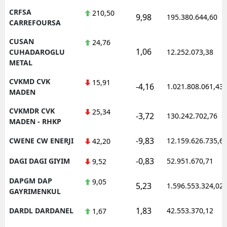
CRFSA
210,50
9,98
195.380.644,60
CARREFOURSA
CUSAN
24,76
1,06
CUHADAROGLU
12.252.073,38
METAL
CVKMD CVK
15,91
-4,16
1.021.808.061,43
MADEN
CVKMDR CVK
25,34
-3,72
130.242.702,76
MADEN - RHKP
-9,83
CWENE CW ENERJI
12.159.626.735,6
42,20
-0,83
DAGI DAGI GIYIM
52.951.670,71
9,52
DAPGM DAP
9,05
5,23
1.596.553.324,02
GAYRIMENKUL
1,83
DARDL DARDANEL
42.553.370,12
1,67