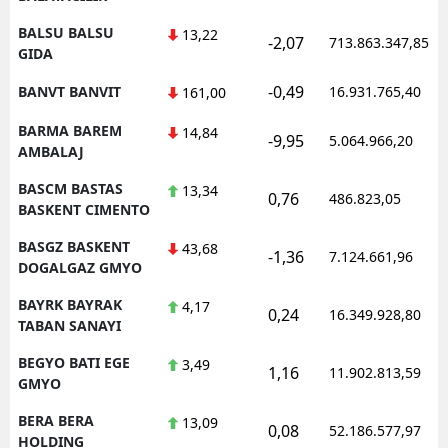
BALSU BALSU
13,22
-2,07
713.863.347,85
GIDA
-0,49
BANVT BANVIT
16.931.765,40
161,00
BARMA BAREM
14,84
-9,95
5.064.966,20
AMBALAJ
BASCM BASTAS
13,34
0,76
486.823,05
BASKENT CIMENTO
BASGZ BASKENT
43,68
-1,36
7.124.661,96
DOGALGAZ GMYO
BAYRK BAYRAK
4,17
0,24
16.349.928,80
TABAN SANAYI
BEGYO BATI EGE
3,49
1,16
11.902.813,59
GMYO
BERA BERA
13,09
0,08
52.186.577,97
HOLDING