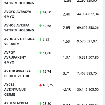
-0,89
2.295.929,00
YATIRIM HOLDING
AVGYO AVRASYA
14,50
2,40
44.994.022,34
GMYO
AVHOL AVRUPA
39,68
2,69
69.627.858,26
YATIRIM HOLDING
AVOD A.V.O.D GIDA
3,83
1,59
9.570.527,97
VE TARIM
AVPGY
51,80
1,07
AVRUPAKENT
10.331.507,80
GMYO
AVTUR AVRASYA
12,74
0,71
7.463.383,75
PETROL VE TUR.
AYCES
453,75
-2,10
ALTINYUNUS
30.146.105,50
CESME
AYDEM AYDEM
23,80