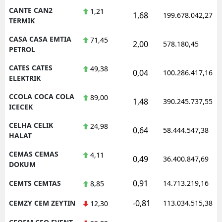
CANTE CAN2
1,21
1,68
199.678.042,27
TERMIK
CASA CASA EMTIA
71,45
2,00
578.180,45
PETROL
CATES CATES
49,38
0,04
100.286.417,16
ELEKTRIK
CCOLA COCA COLA
89,00
1,48
390.245.737,55
ICECEK
CELHA CELIK
24,98
0,64
58.444.547,38
HALAT
CEMAS CEMAS
4,11
0,49
36.400.847,69
DOKUM
0,91
CEMTS CEMTAS
14.713.219,16
8,85
-0,81
CEMZY CEM ZEYTIN
113.034.515,38
12,30