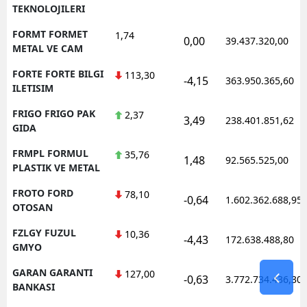
TEKNOLOJILERI
FORMT FORMET
1,74
0,00
39.437.320,00
METAL VE CAM
FORTE FORTE BILGI
113,30
-4,15
363.950.365,60
ILETISIM
FRIGO FRIGO PAK
2,37
3,49
238.401.851,62
GIDA
FRMPL FORMUL
35,76
1,48
92.565.525,00
PLASTIK VE METAL
FROTO FORD
78,10
-0,64
1.602.362.688,95
OTOSAN
FZLGY FUZUL
10,36
-4,43
172.638.488,80
GMYO
GARAN GARANTI
127,00
-0,63
3.772.734.436,30
BANKASI