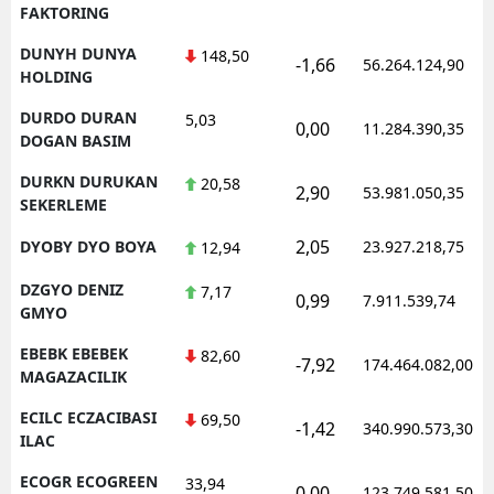
FAKTORING
DUNYH DUNYA
148,50
-1,66
56.264.124,90
HOLDING
DURDO DURAN
5,03
0,00
11.284.390,35
DOGAN BASIM
DURKN DURUKAN
20,58
2,90
53.981.050,35
SEKERLEME
2,05
DYOBY DYO BOYA
23.927.218,75
12,94
DZGYO DENIZ
7,17
0,99
7.911.539,74
GMYO
EBEBK EBEBEK
82,60
-7,92
174.464.082,00
MAGAZACILIK
ECILC ECZACIBASI
69,50
-1,42
340.990.573,30
ILAC
ECOGR ECOGREEN
33,94
0,00
123.749.581,50