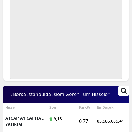
#Borsa İstanbulda İşlem Gören Tüm Hisseler
Hisse
Son
Fark%
En Düşük
A1CAP A1 CAPITAL
9,18
0,77
83.586.085,41
YATIRIM