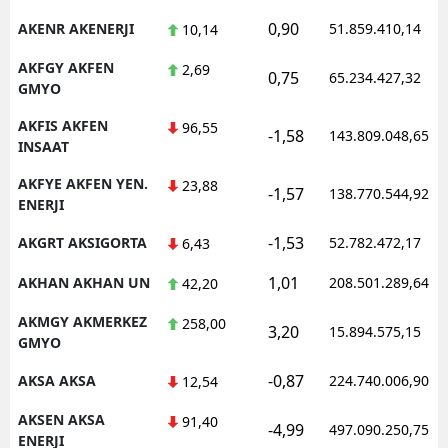
0,90
AKENR AKENERJI
51.859.410,14
10,14
AKFGY AKFEN
2,69
0,75
65.234.427,32
GMYO
AKFIS AKFEN
96,55
-1,58
143.809.048,65
INSAAT
AKFYE AKFEN YEN.
23,88
-1,57
138.770.544,92
ENERJI
-1,53
AKGRT AKSIGORTA
52.782.472,17
6,43
1,01
AKHAN AKHAN UN
208.501.289,64
42,20
AKMGY AKMERKEZ
258,00
3,20
15.894.575,15
GMYO
-0,87
AKSA AKSA
224.740.006,90
12,54
AKSEN AKSA
91,40
-4,99
497.090.250,75
ENERJI