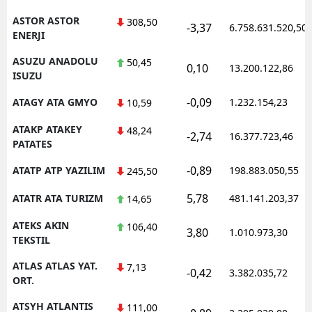
ASTOR ASTOR
308,50
-3,37
6.758.631.520,50
ENERJI
ASUZU ANADOLU
50,45
0,10
13.200.122,86
ISUZU
-0,09
ATAGY ATA GMYO
1.232.154,23
10,59
ATAKP ATAKEY
48,24
-2,74
16.377.723,46
PATATES
-0,89
ATATP ATP YAZILIM
198.883.050,55
245,50
5,78
ATATR ATA TURIZM
481.141.203,37
14,65
ATEKS AKIN
106,40
3,80
1.010.973,30
TEKSTIL
ATLAS ATLAS YAT.
7,13
-0,42
3.382.035,72
ORT.
ATSYH ATLANTIS
111,00