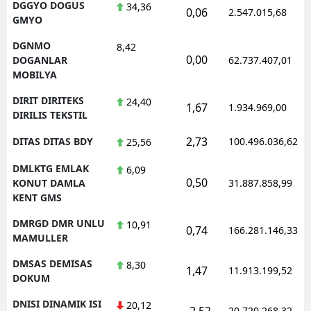
DGGYO DOGUS
34,36
0,06
2.547.015,68
GMYO
DGNMO
8,42
0,00
DOGANLAR
62.737.407,01
MOBILYA
DIRIT DIRITEKS
24,40
1,67
1.934.969,00
DIRILIS TEKSTIL
2,73
DITAS DITAS BDY
100.496.036,62
25,56
DMLKTG EMLAK
6,09
0,50
KONUT DAMLA
31.887.858,99
KENT GMS
DMRGD DMR UNLU
10,91
0,74
166.281.146,33
MAMULLER
DMSAS DEMISAS
8,30
1,47
11.913.199,52
DOKUM
DNISI DINAMIK ISI
20,12
-2,52
20.720.268,32