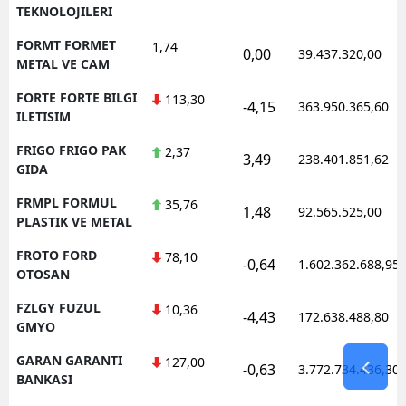
TEKNOLOJILERI
FORMT FORMET
1,74
0,00
39.437.320,00
METAL VE CAM
FORTE FORTE BILGI
113,30
-4,15
363.950.365,60
ILETISIM
FRIGO FRIGO PAK
2,37
3,49
238.401.851,62
GIDA
FRMPL FORMUL
35,76
1,48
92.565.525,00
PLASTIK VE METAL
FROTO FORD
78,10
-0,64
1.602.362.688,95
OTOSAN
FZLGY FUZUL
10,36
-4,43
172.638.488,80
GMYO
GARAN GARANTI
127,00
-0,63
3.772.734.436,30
BANKASI