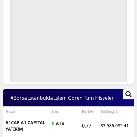
#Borsa İstanbulda İşlem Gören Tüm Hisseler
Hisse
Son
Fark%
En Düşük
A1CAP A1 CAPITAL
9,18
0,77
83.586.085,41
YATIRIM