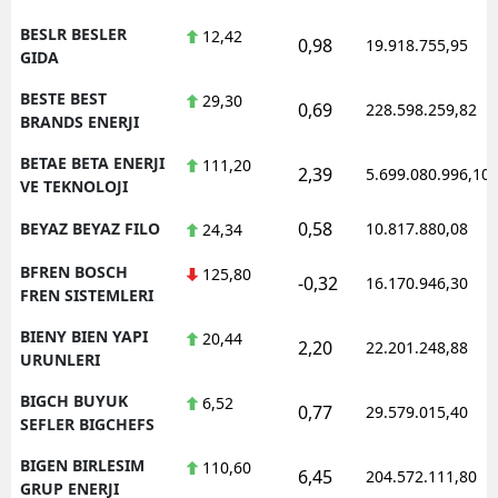
BESLR BESLER
12,42
0,98
19.918.755,95
GIDA
BESTE BEST
29,30
0,69
228.598.259,82
BRANDS ENERJI
BETAE BETA ENERJI
111,20
2,39
5.699.080.996,10
VE TEKNOLOJI
0,58
BEYAZ BEYAZ FILO
10.817.880,08
24,34
BFREN BOSCH
125,80
-0,32
16.170.946,30
FREN SISTEMLERI
BIENY BIEN YAPI
20,44
2,20
22.201.248,88
URUNLERI
BIGCH BUYUK
6,52
0,77
29.579.015,40
SEFLER BIGCHEFS
BIGEN BIRLESIM
110,60
6,45
204.572.111,80
GRUP ENERJI