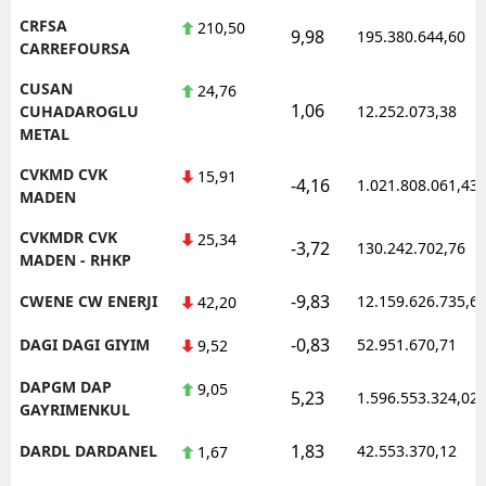
CRFSA
210,50
9,98
195.380.644,60
CARREFOURSA
CUSAN
24,76
1,06
CUHADAROGLU
12.252.073,38
METAL
CVKMD CVK
15,91
-4,16
1.021.808.061,43
MADEN
CVKMDR CVK
25,34
-3,72
130.242.702,76
MADEN - RHKP
-9,83
CWENE CW ENERJI
12.159.626.735,6
42,20
-0,83
DAGI DAGI GIYIM
52.951.670,71
9,52
DAPGM DAP
9,05
5,23
1.596.553.324,02
GAYRIMENKUL
1,83
DARDL DARDANEL
42.553.370,12
1,67