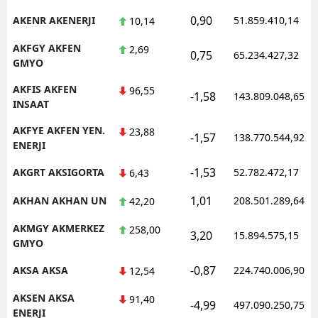
0,90
AKENR AKENERJI
51.859.410,14
10,14
AKFGY AKFEN
2,69
0,75
65.234.427,32
GMYO
AKFIS AKFEN
96,55
-1,58
143.809.048,65
INSAAT
AKFYE AKFEN YEN.
23,88
-1,57
138.770.544,92
ENERJI
-1,53
AKGRT AKSIGORTA
52.782.472,17
6,43
1,01
AKHAN AKHAN UN
208.501.289,64
42,20
AKMGY AKMERKEZ
258,00
3,20
15.894.575,15
GMYO
-0,87
AKSA AKSA
224.740.006,90
12,54
AKSEN AKSA
91,40
-4,99
497.090.250,75
ENERJI