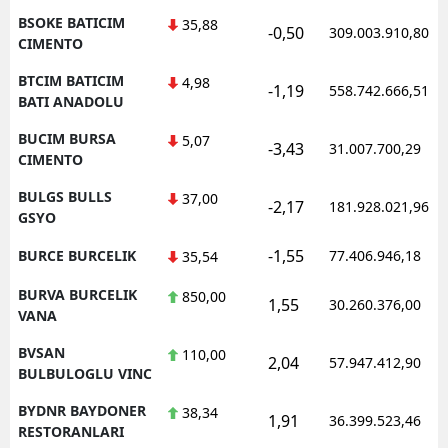
BSOKE BATICIM
35,88
-0,50
309.003.910,80
CIMENTO
BTCIM BATICIM
4,98
-1,19
558.742.666,51
BATI ANADOLU
BUCIM BURSA
5,07
-3,43
31.007.700,29
CIMENTO
BULGS BULLS
37,00
-2,17
181.928.021,96
GSYO
-1,55
BURCE BURCELIK
77.406.946,18
35,54
BURVA BURCELIK
850,00
1,55
30.260.376,00
VANA
BVSAN
110,00
2,04
57.947.412,90
BULBULOGLU VINC
BYDNR BAYDONER
38,34
1,91
36.399.523,46
RESTORANLARI