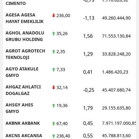
CIMENTO
AGESA AGESA
236,00
-1,13
49.260.444,90
HAYAT EMEKLILIK
AGHOL ANADOLU
35,26
1,56
71.553.130,84
GRUBU HOLDING
AGROT AGROTECH
2,35
1,29
33.828.248,20
TEKNOLOJI
AGYO ATAKULE
7,33
0,41
1.486.420,23
GMYO
AHGAZ AHLATCI
32,14
-0,25
45.407.680,74
DOGALGAZ
AHSGY AHES
19,36
1,79
29.155.635,80
GMYO
0,45
AKBNK AKBANK
7.971.197.000,85
67,40
0,55
AKCNS AKCANSA
45.788.813,60
236,40