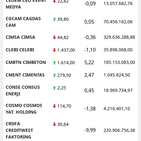
CEOEM CEO EVENT
22,82
-0,09
13.057.682,76
MEDYA
CGCAM CAGDAS
39,80
0,05
70.456.162,06
CAM
-0,36
CIMSA CIMSA
329.636.288,88
44,82
-1,10
CLEBI CELEBI
35.898.068,00
1.437,00
5,22
CMBTN CIMBETON
185.153.083,00
1.614,00
2,47
CMENT CIMENTAS
1.045.824,50
279,50
CONSE CONSUS
2,25
0,45
18.969.734,97
ENERJI
COSMO COSMOS
114,70
-1,38
4.216.401,10
YAT. HOLDING
CRDFA
30,64
-9,99
CREDITWEST
220.906.756,38
FAKTORING