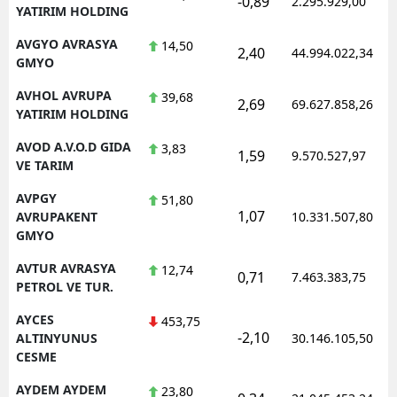
-0,89
2.295.929,00
YATIRIM HOLDING
AVGYO AVRASYA
14,50
2,40
44.994.022,34
GMYO
AVHOL AVRUPA
39,68
2,69
69.627.858,26
YATIRIM HOLDING
AVOD A.V.O.D GIDA
3,83
1,59
9.570.527,97
VE TARIM
AVPGY
51,80
1,07
AVRUPAKENT
10.331.507,80
GMYO
AVTUR AVRASYA
12,74
0,71
7.463.383,75
PETROL VE TUR.
AYCES
453,75
-2,10
ALTINYUNUS
30.146.105,50
CESME
AYDEM AYDEM
23,80