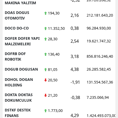
MAKINA YALITIM
DOAS DOGUS
194,30
2,16
212.181.643,20
OTOMOTIV
0,38
DOCO DO-CO
96.284.930,00
11.352,50
DOFER DOFER YAPI
28,30
2,54
19.621.747,32
MALZEMELERI
DOFRB DOF
136,40
3,18
856.816.246,40
ROBOTIK
4,38
DOGUB DOGUSAN
26.285.582,45
81,05
DOHOL DOGAN
20,50
-1,91
131.554.567,36
HOLDING
DOKTA DOKTAS
21,20
-0,38
7.235.066,94
DOKUMCULUK
DSTKF DESTEK
1.773,00
4,29
FINANS
1.424.493.073,00