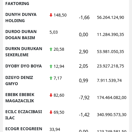
FAKTORING
DUNYH DUNYA
148,50
-1,66
56.264.124,90
HOLDING
DURDO DURAN
5,03
0,00
11.284.390,35
DOGAN BASIM
DURKN DURUKAN
20,58
2,90
53.981.050,35
SEKERLEME
2,05
DYOBY DYO BOYA
23.927.218,75
12,94
DZGYO DENIZ
7,17
0,99
7.911.539,74
GMYO
EBEBK EBEBEK
82,60
-7,92
174.464.082,00
MAGAZACILIK
ECILC ECZACIBASI
69,50
-1,42
340.990.573,30
ILAC
ECOGR ECOGREEN
33,94
0,00
123.749.581,50