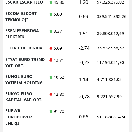
1,20
ESCAR ESCAR FILO
97.326.379,02
45,36
ESCOM ESCORT
5,80
0,69
339.541.892,26
TEKNOLOJI
ESEN ESENBOGA
3,37
1,51
89.808.012,69
ELEKTRIK
-2,74
ETILR ETILER GIDA
35.532.958,52
5,69
ETYAT EURO TREND
13,71
-0,22
11.194.021,90
YAT. ORT.
EUHOL EURO
10,62
1,14
4.711.381,05
YATIRIM HOLDING
EUKYO EURO
12,80
-0,78
9.221.557,99
KAPITAL YAT. ORT.
EUPWR
91,70
0,66
EUROPOWER
911.874.814,50
ENERJI