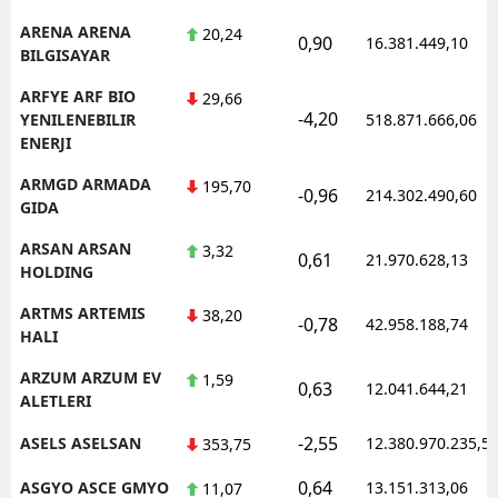
ARENA ARENA
20,24
0,90
16.381.449,10
BILGISAYAR
ARFYE ARF BIO
29,66
-4,20
YENILENEBILIR
518.871.666,06
ENERJI
ARMGD ARMADA
195,70
-0,96
214.302.490,60
GIDA
ARSAN ARSAN
3,32
0,61
21.970.628,13
HOLDING
ARTMS ARTEMIS
38,20
-0,78
42.958.188,74
HALI
ARZUM ARZUM EV
1,59
0,63
12.041.644,21
ALETLERI
-2,55
ASELS ASELSAN
12.380.970.235,5
353,75
0,64
ASGYO ASCE GMYO
13.151.313,06
11,07