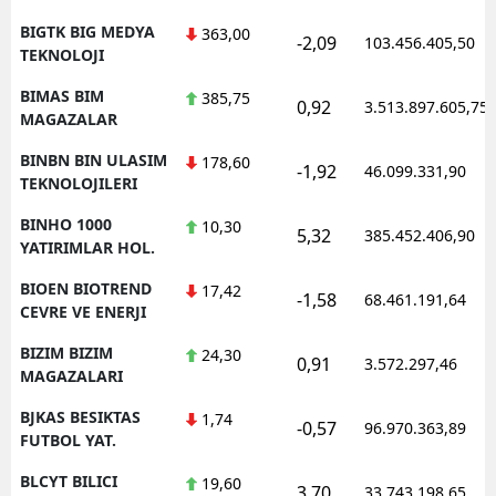
BIGTK BIG MEDYA
363,00
-2,09
103.456.405,50
TEKNOLOJI
BIMAS BIM
385,75
0,92
3.513.897.605,75
MAGAZALAR
BINBN BIN ULASIM
178,60
-1,92
46.099.331,90
TEKNOLOJILERI
BINHO 1000
10,30
5,32
385.452.406,90
YATIRIMLAR HOL.
BIOEN BIOTREND
17,42
-1,58
68.461.191,64
CEVRE VE ENERJI
BIZIM BIZIM
24,30
0,91
3.572.297,46
MAGAZALARI
BJKAS BESIKTAS
1,74
-0,57
96.970.363,89
FUTBOL YAT.
BLCYT BILICI
19,60
3,70
33.743.198,65