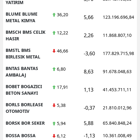
YATIRIM
BLUME BLUME
36,20
5,66
123.196.696,84
METAL KIMYA
BMSCH BMS CELIK
12,22
2,26
11.868.807,10
HASIR
BMSTL BMS
46,66
-3,60
177.829.715,98
BIRLESIK METAL
BNTAS BANTAS
6,80
8,63
91.678.048,63
AMBALAJ
BOBET BOGAZICI
17,91
1,13
41.453.711,11
BETON SANAYI
BORLS BORLEASE
5,38
-0,37
21.810.012,96
OTOMOTIV
5,88
BORSK BOR SEKER
65.840.848,24
5,94
-1,13
BOSSA BOSSA
10.361.008,49
6,12