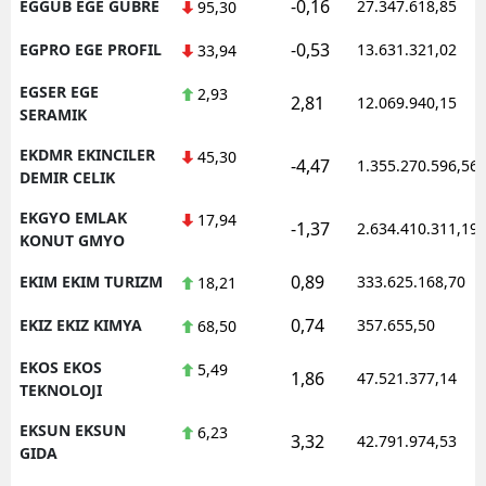
-0,16
EGGUB EGE GUBRE
27.347.618,85
95,30
-0,53
EGPRO EGE PROFIL
13.631.321,02
33,94
EGSER EGE
2,93
2,81
12.069.940,15
SERAMIK
EKDMR EKINCILER
45,30
-4,47
1.355.270.596,56
DEMIR CELIK
EKGYO EMLAK
17,94
-1,37
2.634.410.311,19
KONUT GMYO
0,89
EKIM EKIM TURIZM
333.625.168,70
18,21
0,74
EKIZ EKIZ KIMYA
357.655,50
68,50
EKOS EKOS
5,49
1,86
47.521.377,14
TEKNOLOJI
EKSUN EKSUN
6,23
3,32
42.791.974,53
GIDA