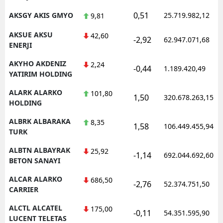
0,51
AKSGY AKIS GMYO
25.719.982,12
9,81
AKSUE AKSU
42,60
-2,92
62.947.071,68
ENERJI
AKYHO AKDENIZ
2,24
-0,44
1.189.420,49
YATIRIM HOLDING
ALARK ALARKO
101,80
1,50
320.678.263,15
HOLDING
ALBRK ALBARAKA
8,35
1,58
106.449.455,94
TURK
ALBTN ALBAYRAK
25,92
-1,14
692.044.692,60
BETON SANAYI
ALCAR ALARKO
686,50
-2,76
52.374.751,50
CARRIER
ALCTL ALCATEL
175,00
-0,11
54.351.595,90
LUCENT TELETAS