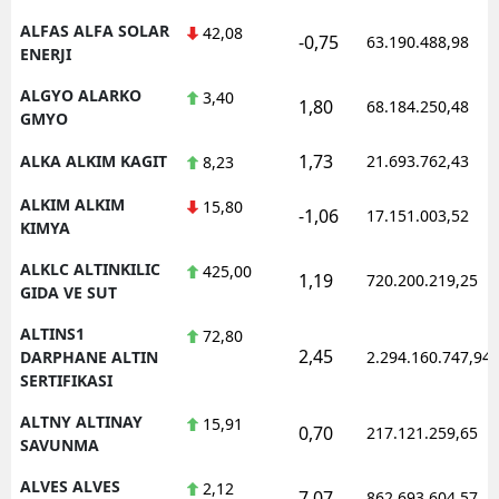
ALFAS ALFA SOLAR
42,08
-0,75
63.190.488,98
ENERJI
ALGYO ALARKO
3,40
1,80
68.184.250,48
GMYO
1,73
ALKA ALKIM KAGIT
21.693.762,43
8,23
ALKIM ALKIM
15,80
-1,06
17.151.003,52
KIMYA
ALKLC ALTINKILIC
425,00
1,19
720.200.219,25
GIDA VE SUT
ALTINS1
72,80
2,45
DARPHANE ALTIN
2.294.160.747,94
SERTIFIKASI
ALTNY ALTINAY
15,91
0,70
217.121.259,65
SAVUNMA
ALVES ALVES
2,12
7,07
862.693.604,57