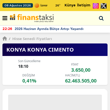
Künye
İletişim
08 Ağustos 2026
26
°
TCMB'nin rezervlerinde artan momentum devam ediyor
22:24
/
Hisse Senedi Fiyatları
KONYA KONYA CIMENTO
Son Güncelleme
FİYAT
18:10
3.650,00
DEĞİŞİM
HACİM(TL)
0,41%
62.463.505,00