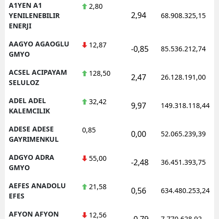
A1YEN A1
2,80
2,94
YENILENEBILIR
68.908.325,15
ENERJI
AAGYO AGAOGLU
12,87
-0,85
85.536.212,74
GMYO
ACSEL ACIPAYAM
128,50
2,47
26.128.191,00
SELULOZ
ADEL ADEL
32,42
9,97
149.318.118,44
KALEMCILIK
ADESE ADESE
0,85
0,00
52.065.239,39
GAYRIMENKUL
ADGYO ADRA
55,00
-2,48
36.451.393,75
GMYO
AEFES ANADOLU
21,58
0,56
634.480.253,24
EFES
AFYON AFYON
12,56
-0,79
7.770.628,92