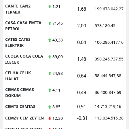
CANTE CAN2
1,21
1,68
199.678.042,27
TERMIK
CASA CASA EMTIA
71,45
2,00
578.180,45
PETROL
CATES CATES
49,38
0,04
100.286.417,16
ELEKTRIK
CCOLA COCA COLA
89,00
1,48
390.245.737,55
ICECEK
CELHA CELIK
24,98
0,64
58.444.547,38
HALAT
CEMAS CEMAS
4,11
0,49
36.400.847,69
DOKUM
0,91
CEMTS CEMTAS
14.713.219,16
8,85
-0,81
CEMZY CEM ZEYTIN
113.034.515,38
12,30