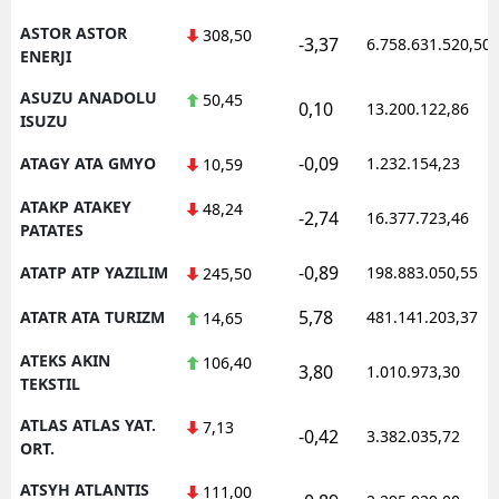
ASTOR ASTOR
308,50
-3,37
6.758.631.520,50
ENERJI
ASUZU ANADOLU
50,45
0,10
13.200.122,86
ISUZU
-0,09
ATAGY ATA GMYO
1.232.154,23
10,59
ATAKP ATAKEY
48,24
-2,74
16.377.723,46
PATATES
-0,89
ATATP ATP YAZILIM
198.883.050,55
245,50
5,78
ATATR ATA TURIZM
481.141.203,37
14,65
ATEKS AKIN
106,40
3,80
1.010.973,30
TEKSTIL
ATLAS ATLAS YAT.
7,13
-0,42
3.382.035,72
ORT.
ATSYH ATLANTIS
111,00