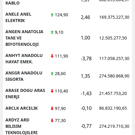
KABLO
ANELE ANEL
124,90
2,46
169.375.227,30
ELEKTRIK
ANGEN ANATOLIA
9,10
1,00
TANI VE
12.505.277,50
BIYOTEKNOLOJI
ANHYT ANADOLU
111,90
-3,78
117.058.257,30
HAYAT EMEK.
ANSGR ANADOLU
28,60
1,35
274.580.868,90
SIGORTA
ARASE DOGU ARAS
110,40
-1,43
21.457.753,20
ENERJI
-0,10
ARCLK ARCELIK
86.832.190,65
97,90
ARDYZ ARD
77,30
-0,77
BILISIM
274.219.710,30
TEKNOLOJILERI