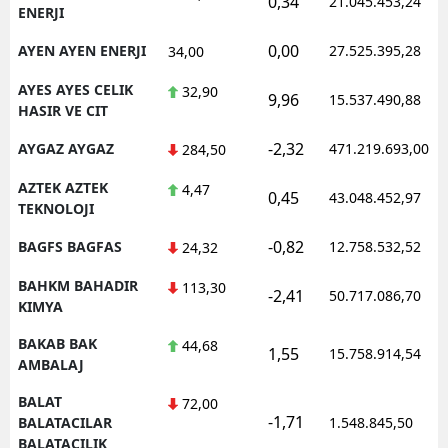
0,34
21.045.453,24
ENERJI
0,00
AYEN AYEN ENERJI
27.525.395,28
34,00
AYES AYES CELIK
32,90
9,96
15.537.490,88
HASIR VE CIT
-2,32
AYGAZ AYGAZ
471.219.693,00
284,50
AZTEK AZTEK
4,47
0,45
43.048.452,97
TEKNOLOJI
-0,82
BAGFS BAGFAS
12.758.532,52
24,32
BAHKM BAHADIR
113,30
-2,41
50.717.086,70
KIMYA
BAKAB BAK
44,68
1,55
15.758.914,54
AMBALAJ
BALAT
72,00
-1,71
BALATACILAR
1.548.845,50
BALATACILIK