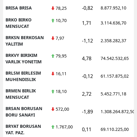
-0,82
BRISA BRISA
8.877.952,10
78,25
BRKO BIRKO
10,70
1,71
3.114.636,70
MENSUCAT
BRKSN BERKOSAN
7,97
-1,12
2.358.282,37
YALITIM
BRKVY BIRIKIM
79,95
4,78
74.542.532,65
VARLIK YONETIM
BRLSM BIRLESIM
16,11
-0,12
61.157.875,02
MUHENDISLIK
BRMEN BIRLIK
18,10
2,72
5.452.771,18
MENSUCAT
BRSAN BORUSAN
572,00
-1,89
1.308.264.872,50
BORU SANAYI
BRYAT BORUSAN
1.767,00
0,11
69.110.225,00
YAT. PAZ.