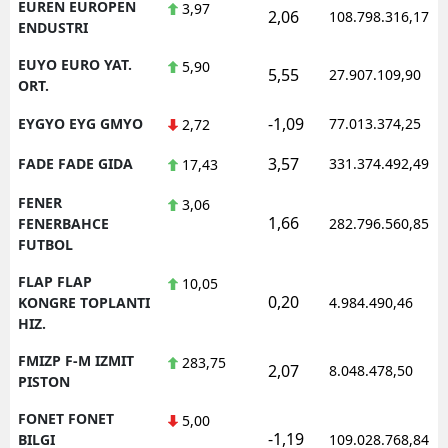
EUREN EUROPEN
3,97
2,06
108.798.316,17
ENDUSTRI
EUYO EURO YAT.
5,90
5,55
27.907.109,90
ORT.
-1,09
EYGYO EYG GMYO
77.013.374,25
2,72
3,57
FADE FADE GIDA
331.374.492,49
17,43
FENER
3,06
1,66
FENERBAHCE
282.796.560,85
FUTBOL
FLAP FLAP
10,05
0,20
KONGRE TOPLANTI
4.984.490,46
HIZ.
FMIZP F-M IZMIT
283,75
2,07
8.048.478,50
PISTON
FONET FONET
5,00
-1,19
BILGI
109.028.768,84