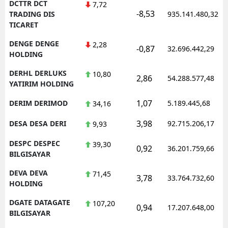
DCTTR DCT
7,72
-8,53
TRADING DIS
935.141.480,32
TICARET
DENGE DENGE
2,28
-0,87
32.696.442,29
HOLDING
DERHL DERLUKS
10,80
2,86
54.288.577,48
YATIRIM HOLDING
1,07
DERIM DERIMOD
5.189.445,68
34,16
3,98
DESA DESA DERI
92.715.206,17
9,93
DESPC DESPEC
39,30
0,92
36.201.759,66
BILGISAYAR
DEVA DEVA
71,45
3,78
33.764.732,60
HOLDING
DGATE DATAGATE
107,20
0,94
17.207.648,00
BILGISAYAR