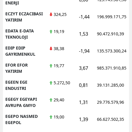
ENERJI
ECZYT ECZACIBASI
324,25
-1,44
196.999.171,75
YATIRIM
EDATA E-DATA
19,19
1,53
90.472.910,39
TEKNOLOJI
EDIP EDIP
38,38
-1,94
135.573.300,24
GAYRIMENKUL
EFOR EFOR
19,77
3,67
985.371.910,85
YATIRIM
EGEEN EGE
5.272,50
0,81
39.131.285,00
ENDUSTRI
EGEGY EGEYAPI
29,40
1,31
29.776.579,96
AVRUPA GMYO
EGEPO NASMED
19,00
1,39
66.627.502,35
EGEPOL