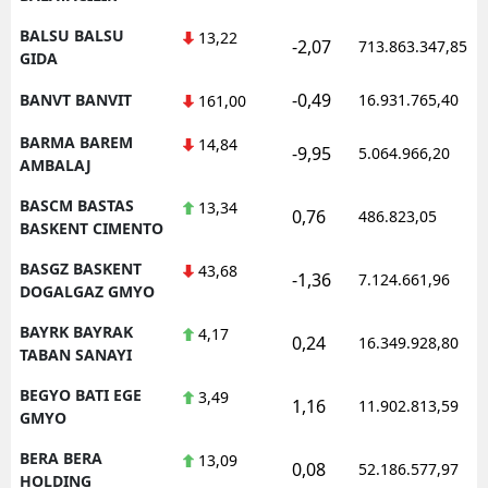
BALSU BALSU
13,22
-2,07
713.863.347,85
GIDA
-0,49
BANVT BANVIT
16.931.765,40
161,00
BARMA BAREM
14,84
-9,95
5.064.966,20
AMBALAJ
BASCM BASTAS
13,34
0,76
486.823,05
BASKENT CIMENTO
BASGZ BASKENT
43,68
-1,36
7.124.661,96
DOGALGAZ GMYO
BAYRK BAYRAK
4,17
0,24
16.349.928,80
TABAN SANAYI
BEGYO BATI EGE
3,49
1,16
11.902.813,59
GMYO
BERA BERA
13,09
0,08
52.186.577,97
HOLDING