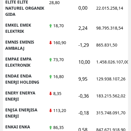
ELITE ELITE
28,80
0,00
NATUREL ORGANIK
22.015.258,14
GIDA
EMKEL EMEK
18,70
2,24
98.795.318,54
ELEKTRIK
EMNIS EMINIS
160,90
-1,29
865.831,50
AMBALAJ
EMPAE EMPA
73,70
10,00
1.458.026.107,00
ELEKTRONIK
ENDAE ENDA
16,80
9,95
129.938.107,26
ENERJI HOLDING
ENERY ENERYA
8,35
-0,36
183.215.562,02
ENERJI
ENJSA ENERJISA
113,20
-0,18
315.748.091,70
ENERJI
ENKAI ENKA
86,35
0,58
847.671.918,90