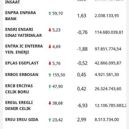
INSAAT
ENPRA ENPARA
59,10
1,63
2.038.133,95
BANK
ENSRI ENSARI
5,23
-0,76
114.680.039,61
SINAI YATIRIMLAR
ENTRA IC ENTERRA
4,69
-1,88
97.851.774,54
YEN. ENERJI
-0,52
EPLAS EGEPLAST
42.866.095,87
5,76
0,45
ERBOS ERBOSAN
4.921.581,30
155,50
ERCB ERCIYAS
47,90
0,42
26.324.743,60
CELIK BORU
EREGL EREGLI
38,68
-6,93
12.106.785.683,2
DEMIR CELIK
2,99
ERSU ERSU GIDA
8.513.734,00
23,42