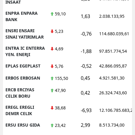
INSAAT
ENPRA ENPARA
59,10
1,63
2.038.133,95
BANK
ENSRI ENSARI
5,23
-0,76
114.680.039,61
SINAI YATIRIMLAR
ENTRA IC ENTERRA
4,69
-1,88
97.851.774,54
YEN. ENERJI
-0,52
EPLAS EGEPLAST
42.866.095,87
5,76
0,45
ERBOS ERBOSAN
4.921.581,30
155,50
ERCB ERCIYAS
47,90
0,42
26.324.743,60
CELIK BORU
EREGL EREGLI
38,68
-6,93
12.106.785.683,2
DEMIR CELIK
2,99
ERSU ERSU GIDA
8.513.734,00
23,42