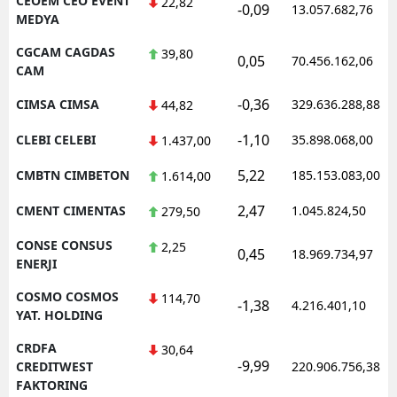
CEOEM CEO EVENT
22,82
-0,09
13.057.682,76
MEDYA
CGCAM CAGDAS
39,80
0,05
70.456.162,06
CAM
-0,36
CIMSA CIMSA
329.636.288,88
44,82
-1,10
CLEBI CELEBI
35.898.068,00
1.437,00
5,22
CMBTN CIMBETON
185.153.083,00
1.614,00
2,47
CMENT CIMENTAS
1.045.824,50
279,50
CONSE CONSUS
2,25
0,45
18.969.734,97
ENERJI
COSMO COSMOS
114,70
-1,38
4.216.401,10
YAT. HOLDING
CRDFA
30,64
-9,99
CREDITWEST
220.906.756,38
FAKTORING