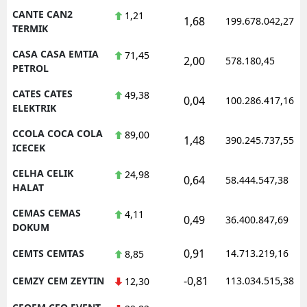
CANTE CAN2
1,21
1,68
199.678.042,27
TERMIK
CASA CASA EMTIA
71,45
2,00
578.180,45
PETROL
CATES CATES
49,38
0,04
100.286.417,16
ELEKTRIK
CCOLA COCA COLA
89,00
1,48
390.245.737,55
ICECEK
CELHA CELIK
24,98
0,64
58.444.547,38
HALAT
CEMAS CEMAS
4,11
0,49
36.400.847,69
DOKUM
0,91
CEMTS CEMTAS
14.713.219,16
8,85
-0,81
CEMZY CEM ZEYTIN
113.034.515,38
12,30