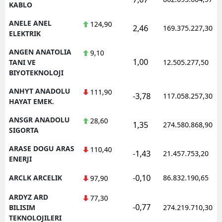
KABLO
ANELE ANEL
124,90
2,46
169.375.227,30
ELEKTRIK
ANGEN ANATOLIA
9,10
1,00
TANI VE
12.505.277,50
BIYOTEKNOLOJI
ANHYT ANADOLU
111,90
-3,78
117.058.257,30
HAYAT EMEK.
ANSGR ANADOLU
28,60
1,35
274.580.868,90
SIGORTA
ARASE DOGU ARAS
110,40
-1,43
21.457.753,20
ENERJI
-0,10
ARCLK ARCELIK
86.832.190,65
97,90
ARDYZ ARD
77,30
-0,77
BILISIM
274.219.710,30
TEKNOLOJILERI