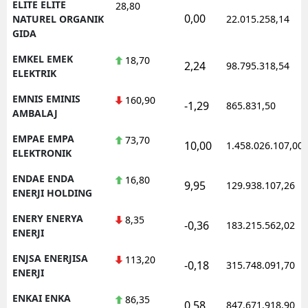
ELITE ELITE
28,80
0,00
NATUREL ORGANIK
22.015.258,14
GIDA
EMKEL EMEK
18,70
2,24
98.795.318,54
ELEKTRIK
EMNIS EMINIS
160,90
-1,29
865.831,50
AMBALAJ
EMPAE EMPA
73,70
10,00
1.458.026.107,00
ELEKTRONIK
ENDAE ENDA
16,80
9,95
129.938.107,26
ENERJI HOLDING
ENERY ENERYA
8,35
-0,36
183.215.562,02
ENERJI
ENJSA ENERJISA
113,20
-0,18
315.748.091,70
ENERJI
ENKAI ENKA
86,35
0,58
847.671.918,90