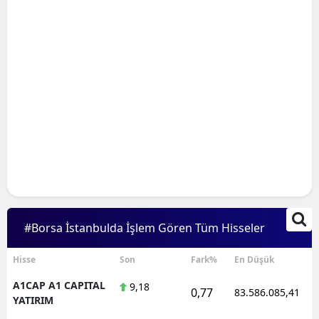
#Borsa İstanbulda İşlem Gören Tüm Hisseler
Hisse
Son
Fark%
En Düşük
A1CAP A1 CAPITAL
9,18
0,77
83.586.085,41
YATIRIM