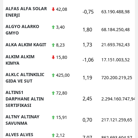
ALFAS ALFA SOLAR
42,08
-0,75
63.190.488,98
ENERJI
ALGYO ALARKO
3,40
1,80
68.184.250,48
GMYO
1,73
ALKA ALKIM KAGIT
21.693.762,43
8,23
ALKIM ALKIM
15,80
-1,06
17.151.003,52
KIMYA
ALKLC ALTINKILIC
425,00
1,19
720.200.219,25
GIDA VE SUT
ALTINS1
72,80
2,45
DARPHANE ALTIN
2.294.160.747,94
SERTIFIKASI
ALTNY ALTINAY
15,91
0,70
217.121.259,65
SAVUNMA
ALVES ALVES
2,12
7,07
862.693.604,57