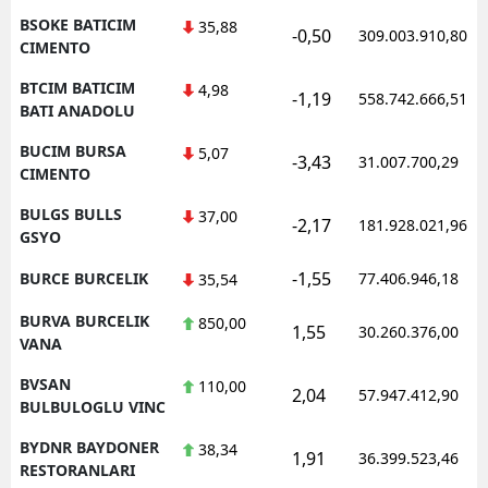
BSOKE BATICIM
35,88
-0,50
309.003.910,80
CIMENTO
BTCIM BATICIM
4,98
-1,19
558.742.666,51
BATI ANADOLU
BUCIM BURSA
5,07
-3,43
31.007.700,29
CIMENTO
BULGS BULLS
37,00
-2,17
181.928.021,96
GSYO
-1,55
BURCE BURCELIK
77.406.946,18
35,54
BURVA BURCELIK
850,00
1,55
30.260.376,00
VANA
BVSAN
110,00
2,04
57.947.412,90
BULBULOGLU VINC
BYDNR BAYDONER
38,34
1,91
36.399.523,46
RESTORANLARI