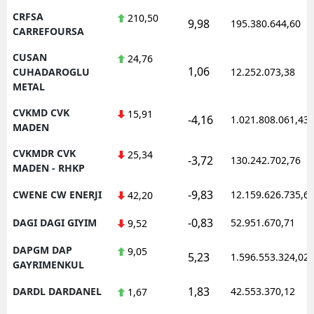
CRFSA
210,50
9,98
195.380.644,60
CARREFOURSA
CUSAN
24,76
1,06
CUHADAROGLU
12.252.073,38
METAL
CVKMD CVK
15,91
-4,16
1.021.808.061,43
MADEN
CVKMDR CVK
25,34
-3,72
130.242.702,76
MADEN - RHKP
-9,83
CWENE CW ENERJI
12.159.626.735,6
42,20
-0,83
DAGI DAGI GIYIM
52.951.670,71
9,52
DAPGM DAP
9,05
5,23
1.596.553.324,02
GAYRIMENKUL
1,83
DARDL DARDANEL
42.553.370,12
1,67