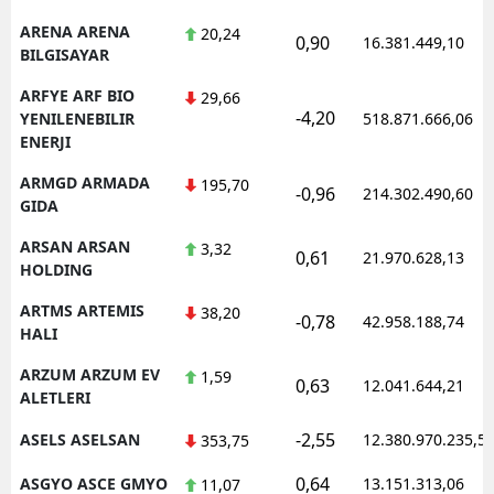
ARENA ARENA
20,24
0,90
16.381.449,10
BILGISAYAR
ARFYE ARF BIO
29,66
-4,20
YENILENEBILIR
518.871.666,06
ENERJI
ARMGD ARMADA
195,70
-0,96
214.302.490,60
GIDA
ARSAN ARSAN
3,32
0,61
21.970.628,13
HOLDING
ARTMS ARTEMIS
38,20
-0,78
42.958.188,74
HALI
ARZUM ARZUM EV
1,59
0,63
12.041.644,21
ALETLERI
-2,55
ASELS ASELSAN
12.380.970.235,5
353,75
0,64
ASGYO ASCE GMYO
13.151.313,06
11,07