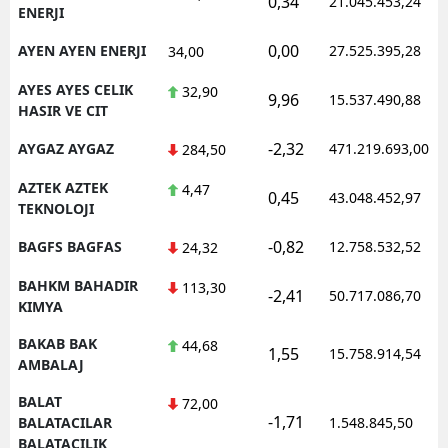
0,34
21.045.453,24
ENERJI
0,00
AYEN AYEN ENERJI
27.525.395,28
34,00
AYES AYES CELIK
32,90
9,96
15.537.490,88
HASIR VE CIT
-2,32
AYGAZ AYGAZ
471.219.693,00
284,50
AZTEK AZTEK
4,47
0,45
43.048.452,97
TEKNOLOJI
-0,82
BAGFS BAGFAS
12.758.532,52
24,32
BAHKM BAHADIR
113,30
-2,41
50.717.086,70
KIMYA
BAKAB BAK
44,68
1,55
15.758.914,54
AMBALAJ
BALAT
72,00
-1,71
BALATACILAR
1.548.845,50
BALATACILIK