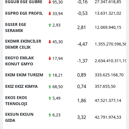
-0,16
EGGUB EGE GUBRE
27.347.618,85
95,30
-0,53
EGPRO EGE PROFIL
13.631.321,02
33,94
EGSER EGE
2,93
2,81
12.069.940,15
SERAMIK
EKDMR EKINCILER
45,30
-4,47
1.355.270.596,56
DEMIR CELIK
EKGYO EMLAK
17,94
-1,37
2.634.410.311,19
KONUT GMYO
0,89
EKIM EKIM TURIZM
333.625.168,70
18,21
0,74
EKIZ EKIZ KIMYA
357.655,50
68,50
EKOS EKOS
5,49
1,86
47.521.377,14
TEKNOLOJI
EKSUN EKSUN
6,23
3,32
42.791.974,53
GIDA