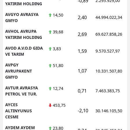
-0,89
2.295.929,00
YATIRIM HOLDING
AVGYO AVRASYA
14,50
2,40
44.994.022,34
GMYO
AVHOL AVRUPA
39,68
2,69
69.627.858,26
YATIRIM HOLDING
AVOD A.V.O.D GIDA
3,83
1,59
9.570.527,97
VE TARIM
AVPGY
51,80
1,07
AVRUPAKENT
10.331.507,80
GMYO
AVTUR AVRASYA
12,74
0,71
7.463.383,75
PETROL VE TUR.
AYCES
453,75
-2,10
ALTINYUNUS
30.146.105,50
CESME
AYDEM AYDEM
23,80