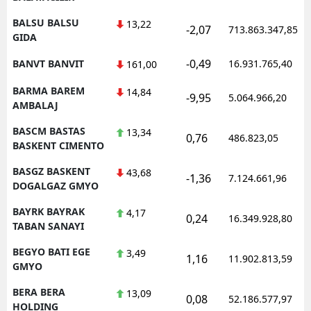
BALSU BALSU
13,22
-2,07
713.863.347,85
GIDA
-0,49
BANVT BANVIT
16.931.765,40
161,00
BARMA BAREM
14,84
-9,95
5.064.966,20
AMBALAJ
BASCM BASTAS
13,34
0,76
486.823,05
BASKENT CIMENTO
BASGZ BASKENT
43,68
-1,36
7.124.661,96
DOGALGAZ GMYO
BAYRK BAYRAK
4,17
0,24
16.349.928,80
TABAN SANAYI
BEGYO BATI EGE
3,49
1,16
11.902.813,59
GMYO
BERA BERA
13,09
0,08
52.186.577,97
HOLDING