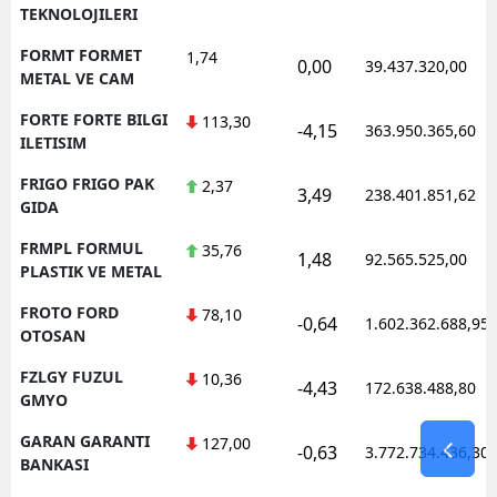
TEKNOLOJILERI
FORMT FORMET
1,74
0,00
39.437.320,00
METAL VE CAM
FORTE FORTE BILGI
113,30
-4,15
363.950.365,60
ILETISIM
FRIGO FRIGO PAK
2,37
3,49
238.401.851,62
GIDA
FRMPL FORMUL
35,76
1,48
92.565.525,00
PLASTIK VE METAL
FROTO FORD
78,10
-0,64
1.602.362.688,95
OTOSAN
FZLGY FUZUL
10,36
-4,43
172.638.488,80
GMYO
GARAN GARANTI
127,00
-0,63
3.772.734.436,30
BANKASI