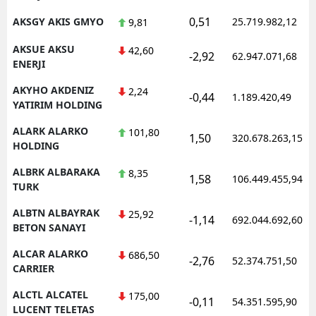
0,51
AKSGY AKIS GMYO
25.719.982,12
9,81
AKSUE AKSU
42,60
-2,92
62.947.071,68
ENERJI
AKYHO AKDENIZ
2,24
-0,44
1.189.420,49
YATIRIM HOLDING
ALARK ALARKO
101,80
1,50
320.678.263,15
HOLDING
ALBRK ALBARAKA
8,35
1,58
106.449.455,94
TURK
ALBTN ALBAYRAK
25,92
-1,14
692.044.692,60
BETON SANAYI
ALCAR ALARKO
686,50
-2,76
52.374.751,50
CARRIER
ALCTL ALCATEL
175,00
-0,11
54.351.595,90
LUCENT TELETAS