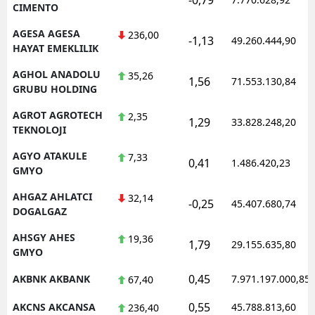
CIMENTO
AGESA AGESA
236,00
-1,13
49.260.444,90
HAYAT EMEKLILIK
AGHOL ANADOLU
35,26
1,56
71.553.130,84
GRUBU HOLDING
AGROT AGROTECH
2,35
1,29
33.828.248,20
TEKNOLOJI
AGYO ATAKULE
7,33
0,41
1.486.420,23
GMYO
AHGAZ AHLATCI
32,14
-0,25
45.407.680,74
DOGALGAZ
AHSGY AHES
19,36
1,79
29.155.635,80
GMYO
0,45
AKBNK AKBANK
7.971.197.000,85
67,40
0,55
AKCNS AKCANSA
45.788.813,60
236,40