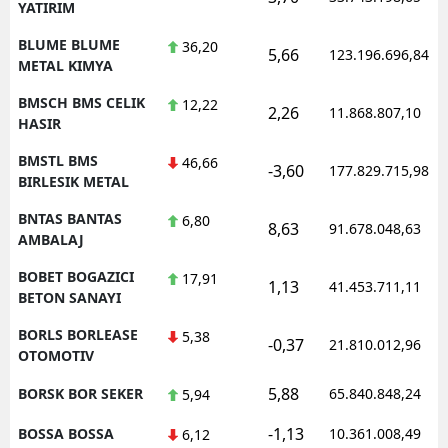
YATIRIM
BLUME BLUME
36,20
5,66
123.196.696,84
METAL KIMYA
BMSCH BMS CELIK
12,22
2,26
11.868.807,10
HASIR
BMSTL BMS
46,66
-3,60
177.829.715,98
BIRLESIK METAL
BNTAS BANTAS
6,80
8,63
91.678.048,63
AMBALAJ
BOBET BOGAZICI
17,91
1,13
41.453.711,11
BETON SANAYI
BORLS BORLEASE
5,38
-0,37
21.810.012,96
OTOMOTIV
5,88
BORSK BOR SEKER
65.840.848,24
5,94
-1,13
BOSSA BOSSA
10.361.008,49
6,12