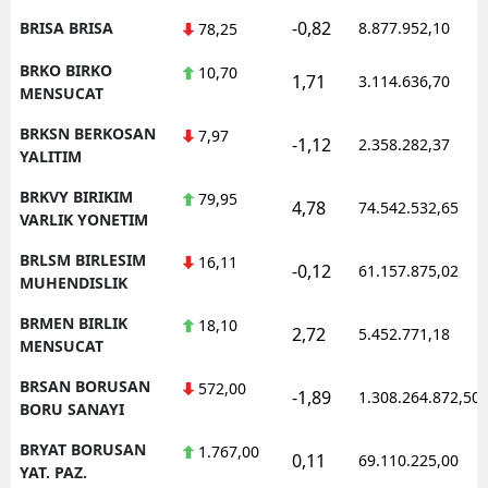
-0,82
BRISA BRISA
8.877.952,10
78,25
BRKO BIRKO
10,70
1,71
3.114.636,70
MENSUCAT
BRKSN BERKOSAN
7,97
-1,12
2.358.282,37
YALITIM
BRKVY BIRIKIM
79,95
4,78
74.542.532,65
VARLIK YONETIM
BRLSM BIRLESIM
16,11
-0,12
61.157.875,02
MUHENDISLIK
BRMEN BIRLIK
18,10
2,72
5.452.771,18
MENSUCAT
BRSAN BORUSAN
572,00
-1,89
1.308.264.872,50
BORU SANAYI
BRYAT BORUSAN
1.767,00
0,11
69.110.225,00
YAT. PAZ.