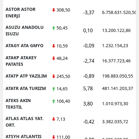
ASTOR ASTOR
308,50
-3,37
6.758.631.520,50
ENERJI
ASUZU ANADOLU
50,45
0,10
13.200.122,86
ISUZU
-0,09
ATAGY ATA GMYO
1.232.154,23
10,59
ATAKP ATAKEY
48,24
-2,74
16.377.723,46
PATATES
-0,89
ATATP ATP YAZILIM
198.883.050,55
245,50
5,78
ATATR ATA TURIZM
481.141.203,37
14,65
ATEKS AKIN
106,40
3,80
1.010.973,30
TEKSTIL
ATLAS ATLAS YAT.
7,13
-0,42
3.382.035,72
ORT.
ATSYH ATLANTIS
111,00