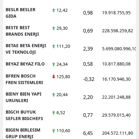
BESLR BESLER
12,42
0,98
19.918.755,95
GIDA
BESTE BEST
29,30
0,69
228.598.259,82
BRANDS ENERJI
BETAE BETA ENERJI
111,20
2,39
5.699.080.996,10
VE TEKNOLOJI
0,58
BEYAZ BEYAZ FILO
10.817.880,08
24,34
BFREN BOSCH
125,80
-0,32
16.170.946,30
FREN SISTEMLERI
BIENY BIEN YAPI
20,44
2,20
22.201.248,88
URUNLERI
BIGCH BUYUK
6,52
0,77
29.579.015,40
SEFLER BIGCHEFS
BIGEN BIRLESIM
110,60
6,45
204.572.111,80
GRUP ENERJI