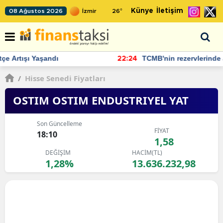
Künye
İletişim
08 Ağustos 2026
26
°
TCMB'nin rezervlerinde artan momentum devam ediyor
22:24
/
Hisse Senedi Fiyatları
OSTIM OSTIM ENDUSTRIYEL YAT
Son Güncelleme
FİYAT
18:10
1,58
DEĞİŞİM
HACİM(TL)
1,28%
13.636.232,98