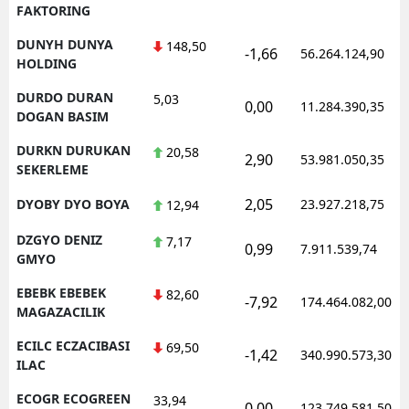
FAKTORING
DUNYH DUNYA
148,50
-1,66
56.264.124,90
HOLDING
DURDO DURAN
5,03
0,00
11.284.390,35
DOGAN BASIM
DURKN DURUKAN
20,58
2,90
53.981.050,35
SEKERLEME
2,05
DYOBY DYO BOYA
23.927.218,75
12,94
DZGYO DENIZ
7,17
0,99
7.911.539,74
GMYO
EBEBK EBEBEK
82,60
-7,92
174.464.082,00
MAGAZACILIK
ECILC ECZACIBASI
69,50
-1,42
340.990.573,30
ILAC
ECOGR ECOGREEN
33,94
0,00
123.749.581,50