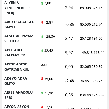
A1YEN A1
2,80
2,94
YENILENEBILIR
68.908.325,15
ENERJI
AAGYO AGAOGLU
12,87
-0,85
85.536.212,74
GMYO
ACSEL ACIPAYAM
128,50
2,47
26.128.191,00
SELULOZ
ADEL ADEL
32,42
9,97
149.318.118,44
KALEMCILIK
ADESE ADESE
0,85
0,00
52.065.239,39
GAYRIMENKUL
ADGYO ADRA
55,00
-2,48
36.451.393,75
GMYO
AEFES ANADOLU
21,58
0,56
634.480.253,24
EFES
AFYON AFYON
12,56
-0,79
7.770.628,92