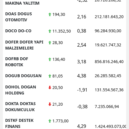
MAKINA YALITIM
DOAS DOGUS
194,30
2,16
212.181.643,20
OTOMOTIV
0,38
DOCO DO-CO
96.284.930,00
11.352,50
DOFER DOFER YAPI
28,30
2,54
19.621.747,32
MALZEMELERI
DOFRB DOF
136,40
3,18
856.816.246,40
ROBOTIK
4,38
DOGUB DOGUSAN
26.285.582,45
81,05
DOHOL DOGAN
20,50
-1,91
131.554.567,36
HOLDING
DOKTA DOKTAS
21,20
-0,38
7.235.066,94
DOKUMCULUK
DSTKF DESTEK
1.773,00
4,29
FINANS
1.424.493.073,00