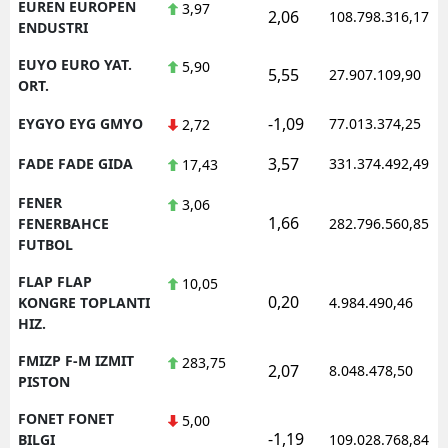
EUREN EUROPEN
3,97
2,06
108.798.316,17
ENDUSTRI
EUYO EURO YAT.
5,90
5,55
27.907.109,90
ORT.
-1,09
EYGYO EYG GMYO
77.013.374,25
2,72
3,57
FADE FADE GIDA
331.374.492,49
17,43
FENER
3,06
1,66
FENERBAHCE
282.796.560,85
FUTBOL
FLAP FLAP
10,05
0,20
KONGRE TOPLANTI
4.984.490,46
HIZ.
FMIZP F-M IZMIT
283,75
2,07
8.048.478,50
PISTON
FONET FONET
5,00
-1,19
BILGI
109.028.768,84