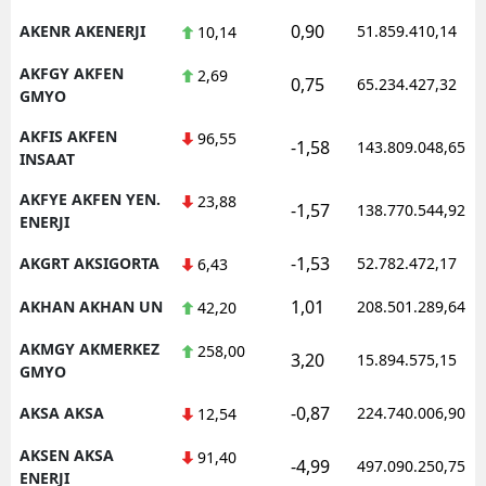
0,90
AKENR AKENERJI
51.859.410,14
10,14
AKFGY AKFEN
2,69
0,75
65.234.427,32
GMYO
AKFIS AKFEN
96,55
-1,58
143.809.048,65
INSAAT
AKFYE AKFEN YEN.
23,88
-1,57
138.770.544,92
ENERJI
-1,53
AKGRT AKSIGORTA
52.782.472,17
6,43
1,01
AKHAN AKHAN UN
208.501.289,64
42,20
AKMGY AKMERKEZ
258,00
3,20
15.894.575,15
GMYO
-0,87
AKSA AKSA
224.740.006,90
12,54
AKSEN AKSA
91,40
-4,99
497.090.250,75
ENERJI