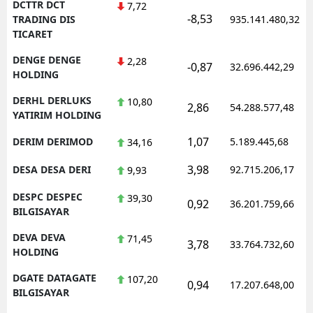
DCTTR DCT
7,72
-8,53
TRADING DIS
935.141.480,32
TICARET
DENGE DENGE
2,28
-0,87
32.696.442,29
HOLDING
DERHL DERLUKS
10,80
2,86
54.288.577,48
YATIRIM HOLDING
1,07
DERIM DERIMOD
5.189.445,68
34,16
3,98
DESA DESA DERI
92.715.206,17
9,93
DESPC DESPEC
39,30
0,92
36.201.759,66
BILGISAYAR
DEVA DEVA
71,45
3,78
33.764.732,60
HOLDING
DGATE DATAGATE
107,20
0,94
17.207.648,00
BILGISAYAR