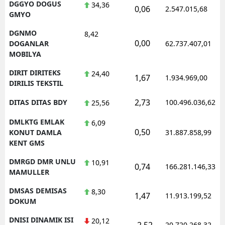
DGGYO DOGUS
34,36
0,06
2.547.015,68
GMYO
DGNMO
8,42
0,00
DOGANLAR
62.737.407,01
MOBILYA
DIRIT DIRITEKS
24,40
1,67
1.934.969,00
DIRILIS TEKSTIL
2,73
DITAS DITAS BDY
100.496.036,62
25,56
DMLKTG EMLAK
6,09
0,50
KONUT DAMLA
31.887.858,99
KENT GMS
DMRGD DMR UNLU
10,91
0,74
166.281.146,33
MAMULLER
DMSAS DEMISAS
8,30
1,47
11.913.199,52
DOKUM
DNISI DINAMIK ISI
20,12
-2,52
20.720.268,32