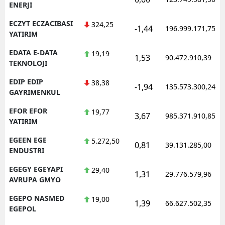
ENERJI
ECZYT ECZACIBASI
324,25
-1,44
196.999.171,75
YATIRIM
EDATA E-DATA
19,19
1,53
90.472.910,39
TEKNOLOJI
EDIP EDIP
38,38
-1,94
135.573.300,24
GAYRIMENKUL
EFOR EFOR
19,77
3,67
985.371.910,85
YATIRIM
EGEEN EGE
5.272,50
0,81
39.131.285,00
ENDUSTRI
EGEGY EGEYAPI
29,40
1,31
29.776.579,96
AVRUPA GMYO
EGEPO NASMED
19,00
1,39
66.627.502,35
EGEPOL