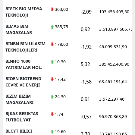
BIGTK BIG MEDYA
363,00
-2,09
103.456.405,50
TEKNOLOJI
BIMAS BIM
385,75
0,92
3.513.897.605,75
MAGAZALAR
BINBN BIN ULASIM
178,60
-1,92
46.099.331,90
TEKNOLOJILERI
BINHO 1000
10,30
5,32
385.452.406,90
YATIRIMLAR HOL.
BIOEN BIOTREND
17,42
-1,58
68.461.191,64
CEVRE VE ENERJI
BIZIM BIZIM
24,30
0,91
3.572.297,46
MAGAZALARI
BJKAS BESIKTAS
1,74
-0,57
96.970.363,89
FUTBOL YAT.
BLCYT BILICI
19,60
3,70
33.743.198,65