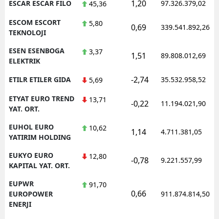
1,20
ESCAR ESCAR FILO
97.326.379,02
45,36
ESCOM ESCORT
5,80
0,69
339.541.892,26
TEKNOLOJI
ESEN ESENBOGA
3,37
1,51
89.808.012,69
ELEKTRIK
-2,74
ETILR ETILER GIDA
35.532.958,52
5,69
ETYAT EURO TREND
13,71
-0,22
11.194.021,90
YAT. ORT.
EUHOL EURO
10,62
1,14
4.711.381,05
YATIRIM HOLDING
EUKYO EURO
12,80
-0,78
9.221.557,99
KAPITAL YAT. ORT.
EUPWR
91,70
0,66
EUROPOWER
911.874.814,50
ENERJI