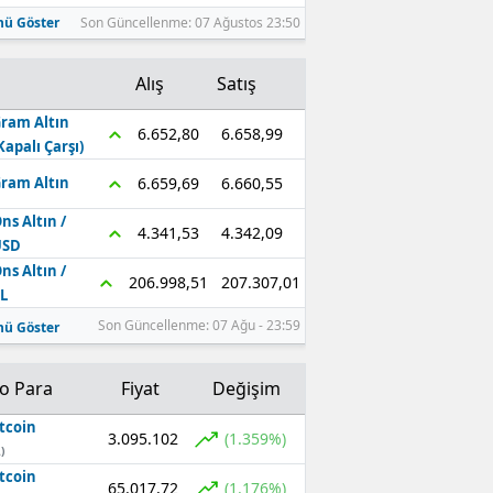
ü Göster
Son Güncellenme: 07 Ağustos 23:50
Alış
Satış
ram Altın
6.658,99
6.652,80
Kapalı Çarşı)
6.660,55
6.659,69
ram Altın
ns Altın /
4.342,09
4.341,53
USD
ns Altın /
207.307,01
206.998,51
L
Son Güncellenme: 07 Ağu - 23:59
ü Göster
to Para
Fiyat
Değişim
tcoin
3.095.102
(1.359%)
)
tcoin
65.017,72
(1.176%)