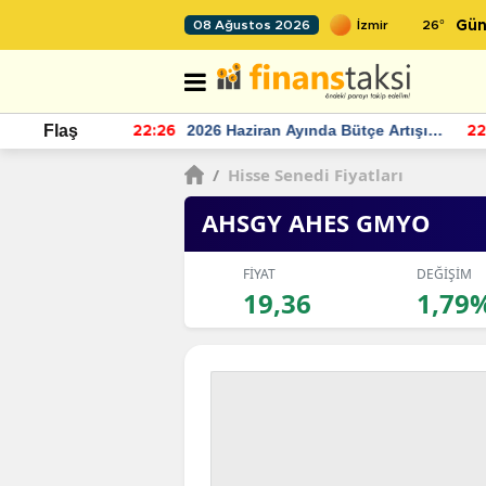
26
°
08 Ağustos 2026
Gün
r seviyesinin
2026 Haziran Ayında Bütçe Artışı
Flaş
22:26
22
Yaşandı
/
Hisse Senedi Fiyatları
AHSGY AHES GMYO
FİYAT
DEĞİŞİM
19,36
1,79