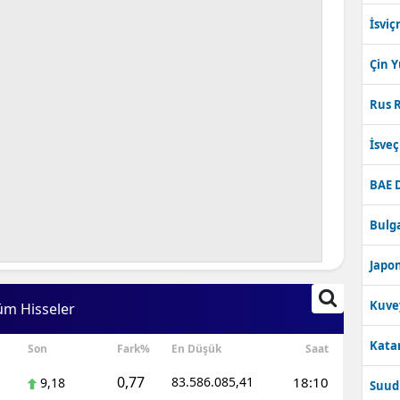
İsviç
Çin 
Rus R
İsve
BAE 
Bulga
Japon
Kuve
üm Hisseler
Katar
Son
Fark%
En Düşük
Saat
0,77
83.586.085,41
18:10
9,18
Suudi