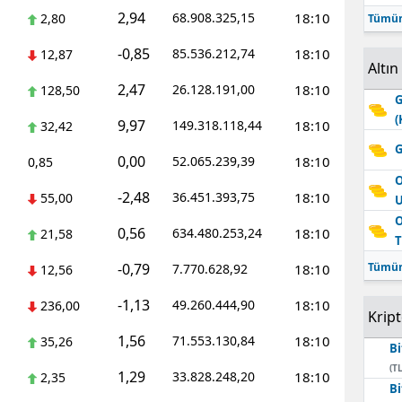
2,94
68.908.325,15
18:10
2,80
Tümün
-0,85
85.536.212,74
18:10
12,87
Altın
2,47
26.128.191,00
18:10
128,50
G
(
9,97
149.318.118,44
18:10
32,42
G
0,00
52.065.239,39
18:10
0,85
O
-2,48
36.451.393,75
18:10
55,00
O
0,56
634.480.253,24
18:10
21,58
T
-0,79
Tümün
7.770.628,92
18:10
12,56
-1,13
49.260.444,90
18:10
236,00
Krip
1,56
71.553.130,84
18:10
35,26
Bi
(TL
1,29
33.828.248,20
18:10
2,35
Bi