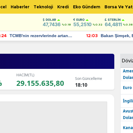
cel
Haberler
Teknoloji
Kredi
Eko Gündem
Borsa Ve Yat
DOLAR
EURO
STERLIN
47,7436
55,2510
64,4811
%0.18
%0.32
%0.38
TCMB'nin rezervlerinde artan
Bakan Şimşek, 
:24
12:03
momentum devam ediyor
için umut verici
bulundu
Dövi
Amer
HACİM(TL)
Dolar
Son Güncelleme
%
29.155.635,80
18:10
Euro
İngili
Avus
Dolar
Kana