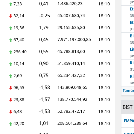
(U
0,41
1.486.420,23
18:10
7,33
E
-0,25
45.407.680,74
18:10
32,14
(U
E
1,79
29.155.635,80
18:10
19,36
(TL
Bi
0,45
7.971.197.000,85
18:10
67,40
(U
Li
0,55
45.788.813,60
18:10
236,40
(U
0,90
Ri
51.859.410,14
18:10
10,14
(TL
0,75
65.234.427,32
18:10
2,69
Ri
(U
-1,58
143.809.048,65
18:10
96,55
Tümün
-1,57
138.770.544,92
18:10
23,88
BIST 
-1,53
52.782.472,17
18:10
6,43
EMPA
1,01
208.501.289,64
18:10
42,20