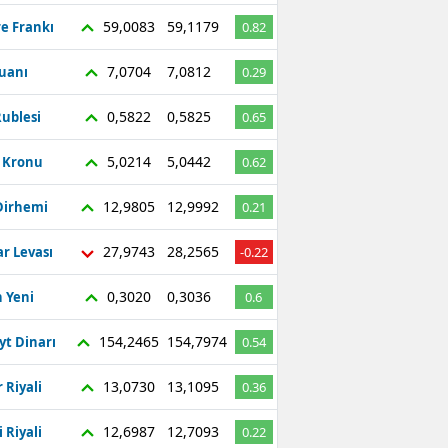
59,0083
59,1179
re Frankı
0.82
7,0704
7,0812
Yuanı
0.29
0,5822
0,5825
ublesi
0.65
5,0214
5,0442
ç Kronu
0.62
12,9805
12,9992
Dirhemi
0.21
27,9743
28,2565
r Levası
-0.22
0,3020
0,3036
 Yeni
0.6
154,2465
154,7974
yt Dinarı
0.54
13,0730
13,1095
 Riyali
0.36
12,6987
12,7093
 Riyali
0.22