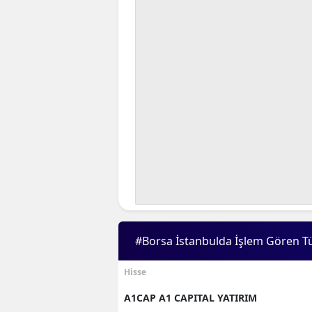
#Borsa İstanbulda İşlem Gören T
Hisse
A1CAP A1 CAPITAL YATIRIM