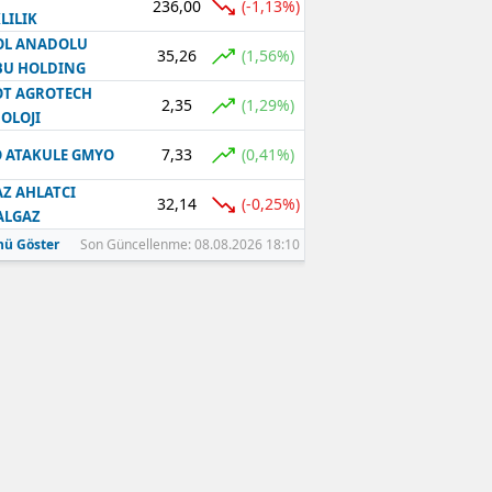
236,00
(-1,13%)
LILIK
OL ANADOLU
35,26
(1,56%)
BU HOLDING
T AGROTECH
2,35
(1,29%)
OLOJI
7,33
(0,41%)
 ATAKULE GMYO
Z AHLATCI
32,14
(-0,25%)
ALGAZ
ü Göster
Son Güncellenme: 08.08.2026 18:10