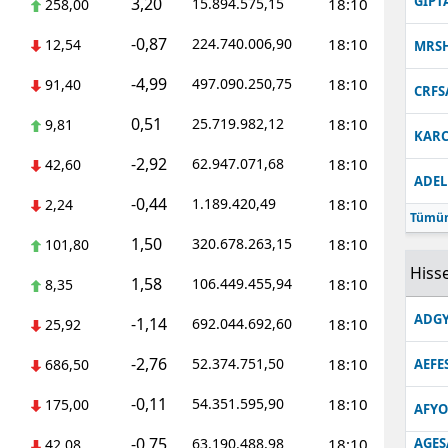
GIPT
3,20
15.894.575,15
18:10
258,00
-0,87
224.740.006,90
18:10
12,54
MRS
-4,99
497.090.250,75
18:10
91,40
CRFS
0,51
25.719.982,12
18:10
9,81
KARC
-2,92
62.947.071,68
18:10
42,60
ADEL
-0,44
1.189.420,49
18:10
2,24
Tümün
1,50
320.678.263,15
18:10
101,80
Hisse
1,58
106.449.455,94
18:10
8,35
ADGY
-1,14
692.044.692,60
18:10
25,92
-2,76
52.374.751,50
18:10
686,50
AEFE
-0,11
54.351.595,90
18:10
175,00
AFYO
-0,75
63.190.488,98
18:10
AGES
42,08