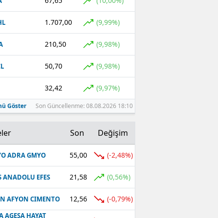
67,65
(10,00%)
A
1.707,00
(9,99%)
HL
210,50
(9,98%)
A
50,70
(9,98%)
L
32,42
(9,97%)
ü Göster
Son Güncellenme: 08.08.2026 18:10
ler
Son
Değişim
55,00
(-2,48%)
O ADRA GMYO
21,58
(0,56%)
S ANADOLU EFES
12,56
(-0,79%)
N AFYON CIMENTO
A AGESA HAYAT