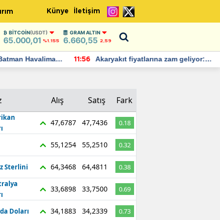
Künye
İletişim
ırım
BITCOIN
(USDT)
GRAM ALTIN
65.000,01
6.660,55
%1.155
2,59
Batman Havalimanı
Akaryakıt fiyatlarına zam geliyor:
11:56
 açıklamalarda
Yeni tarih açıklandı
z
Alış
Satış
Fark
ikan
47,6787
47,7436
0.18
ı
55,1254
55,2510
0.32
64,3468
64,4811
z Sterlini
0.38
tralya
33,6898
33,7500
0.69
ı
34,1883
34,2339
da Doları
0.73