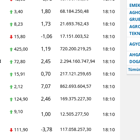
EMEK
1,80
68.184.250,48
18:10
3,40
AGH
GRU
1,73
21.693.762,43
18:10
8,23
AGRO
TEKN
-1,06
17.151.003,52
18:10
15,80
AGYO
1,19
720.200.219,25
18:10
425,00
AHGA
2,45
I
2.294.160.747,94
18:10
72,80
DOG
Tümün
0,70
217.121.259,65
18:10
15,91
7,07
862.693.604,57
18:10
2,12
2,46
169.375.227,30
18:10
124,90
9,10
1,00
12.505.277,50
18:10
-3,78
117.058.257,30
18:10
111,90