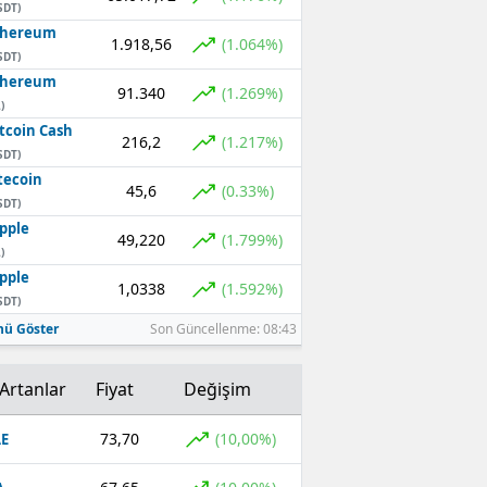
SDT)
thereum
1.918,56
(1.064%)
SDT)
thereum
91.340
(1.269%)
)
tcoin Cash
216,2
(1.217%)
SDT)
tecoin
45,6
(0.33%)
SDT)
pple
49,220
(1.799%)
)
pple
1,0338
(1.592%)
SDT)
ü Göster
Son Güncellenme: 08:43
Artanlar
Fiyat
Değişim
73,70
(10,00%)
E