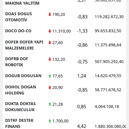
MAKINA YALITIM
DOAS DOGUS
190,20
-0,83
119.282.672,30
OTOMOTIV
-1,33
DOCO DO-CO
99.653.832,50
11.310,00
DOFER DOFER YAPI
27,60
-0,86
11.375.898,64
MALZEMELERI
DOFRB DOF
132,20
-0,75
507.905.292,40
ROBOTIK
1,24
DOGUB DOGUSAN
14.620.479,55
77,65
DOHOL DOGAN
20,90
-0,85
58.771.678,52
HOLDING
DOKTA DOKTAS
21,28
0,85
4.064.108,18
DOKUMCULUK
DSTKF DESTEK
1.700,00
4,42
FINANS
1.880.306.080,00