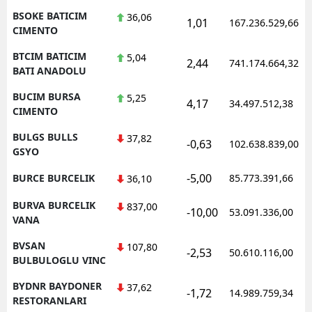
BSOKE BATICIM
36,06
1,01
167.236.529,66
CIMENTO
BTCIM BATICIM
5,04
2,44
741.174.664,32
BATI ANADOLU
BUCIM BURSA
5,25
4,17
34.497.512,38
CIMENTO
BULGS BULLS
37,82
-0,63
102.638.839,00
GSYO
-5,00
BURCE BURCELIK
85.773.391,66
36,10
BURVA BURCELIK
837,00
-10,00
53.091.336,00
VANA
BVSAN
107,80
-2,53
50.610.116,00
BULBULOGLU VINC
BYDNR BAYDONER
37,62
-1,72
14.989.759,34
RESTORANLARI