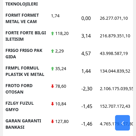
TEKNOLOJILERI
FORMT FORMET
1,74
0,00
26.277.071,10
METAL VE CAM
FORTE FORTE BILGI
118,20
3,14
216.879.351,10
ILETISIM
FRIGO FRIGO PAK
2,29
4,57
43.998.587,19
GIDA
FRMPL FORMUL
35,24
1,44
134.044.839,52
PLASTIK VE METAL
FROTO FORD
78,60
-2,30
2.106.175.039,55
OTOSAN
FZLGY FUZUL
10,84
-1,45
152.707.172,43
GMYO
GARAN GARANTI
127,80
-1,46
4.765.179.127,80
BANKASI