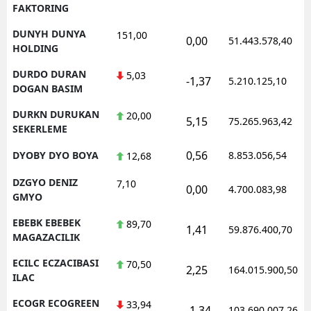
FAKTORING
DUNYH DUNYA
151,00
0,00
51.443.578,40
HOLDING
DURDO DURAN
5,03
-1,37
5.210.125,10
DOGAN BASIM
DURKN DURUKAN
20,00
5,15
75.265.963,42
SEKERLEME
0,56
DYOBY DYO BOYA
8.853.056,54
12,68
DZGYO DENIZ
7,10
0,00
4.700.083,98
GMYO
EBEBK EBEBEK
89,70
1,41
59.876.400,70
MAGAZACILIK
ECILC ECZACIBASI
70,50
2,25
164.015.900,50
ILAC
ECOGR ECOGREEN
33,94
-1,34
103.690.007,26