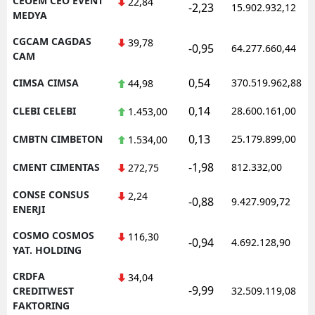
CEOEM CEO EVENT
22,84
-2,23
15.902.932,12
MEDYA
CGCAM CAGDAS
39,78
-0,95
64.277.660,44
CAM
0,54
CIMSA CIMSA
370.519.962,88
44,98
0,14
CLEBI CELEBI
28.600.161,00
1.453,00
0,13
CMBTN CIMBETON
25.179.899,00
1.534,00
-1,98
CMENT CIMENTAS
812.332,00
272,75
CONSE CONSUS
2,24
-0,88
9.427.909,72
ENERJI
COSMO COSMOS
116,30
-0,94
4.692.128,90
YAT. HOLDING
CRDFA
34,04
-9,99
CREDITWEST
32.509.119,08
FAKTORING