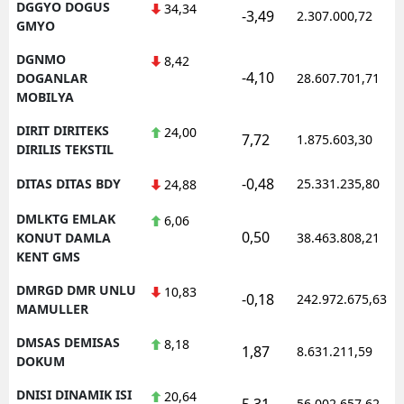
DGGYO DOGUS
34,34
-3,49
2.307.000,72
GMYO
DGNMO
8,42
-4,10
DOGANLAR
28.607.701,71
MOBILYA
DIRIT DIRITEKS
24,00
7,72
1.875.603,30
DIRILIS TEKSTIL
-0,48
DITAS DITAS BDY
25.331.235,80
24,88
DMLKTG EMLAK
6,06
0,50
KONUT DAMLA
38.463.808,21
KENT GMS
DMRGD DMR UNLU
10,83
-0,18
242.972.675,63
MAMULLER
DMSAS DEMISAS
8,18
1,87
8.631.211,59
DOKUM
DNISI DINAMIK ISI
20,64
5,31
56.002.657,62