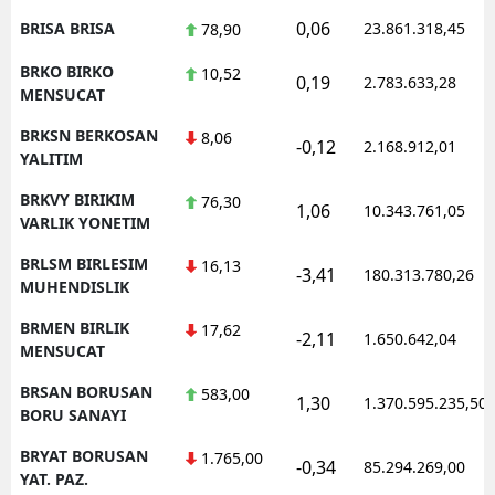
0,06
BRISA BRISA
23.861.318,45
78,90
BRKO BIRKO
10,52
0,19
2.783.633,28
MENSUCAT
BRKSN BERKOSAN
8,06
-0,12
2.168.912,01
YALITIM
BRKVY BIRIKIM
76,30
1,06
10.343.761,05
VARLIK YONETIM
BRLSM BIRLESIM
16,13
-3,41
180.313.780,26
MUHENDISLIK
BRMEN BIRLIK
17,62
-2,11
1.650.642,04
MENSUCAT
BRSAN BORUSAN
583,00
1,30
1.370.595.235,50
BORU SANAYI
BRYAT BORUSAN
1.765,00
-0,34
85.294.269,00
YAT. PAZ.