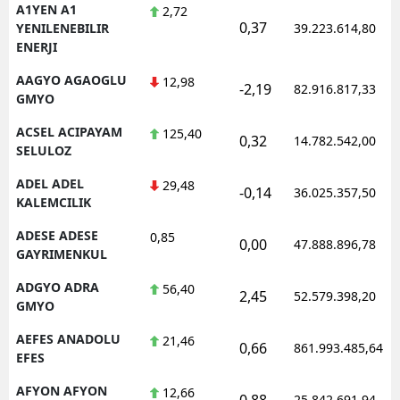
A1YEN A1
2,72
0,37
YENILENEBILIR
39.223.614,80
ENERJI
AAGYO AGAOGLU
12,98
-2,19
82.916.817,33
GMYO
ACSEL ACIPAYAM
125,40
0,32
14.782.542,00
SELULOZ
ADEL ADEL
29,48
-0,14
36.025.357,50
KALEMCILIK
ADESE ADESE
0,85
0,00
47.888.896,78
GAYRIMENKUL
ADGYO ADRA
56,40
2,45
52.579.398,20
GMYO
AEFES ANADOLU
21,46
0,66
861.993.485,64
EFES
AFYON AFYON
12,66
0,88
25.842.691,94