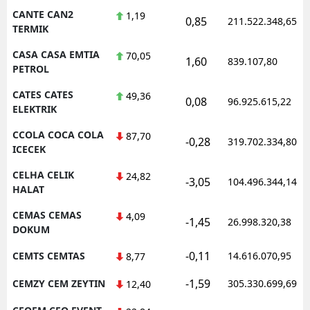
CANTE CAN2
1,19
0,85
211.522.348,65
TERMIK
CASA CASA EMTIA
70,05
1,60
839.107,80
PETROL
CATES CATES
49,36
0,08
96.925.615,22
ELEKTRIK
CCOLA COCA COLA
87,70
-0,28
319.702.334,80
ICECEK
CELHA CELIK
24,82
-3,05
104.496.344,14
HALAT
CEMAS CEMAS
4,09
-1,45
26.998.320,38
DOKUM
-0,11
CEMTS CEMTAS
14.616.070,95
8,77
-1,59
CEMZY CEM ZEYTIN
305.330.699,69
12,40