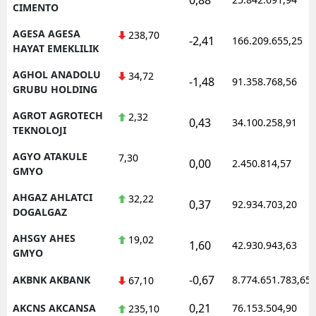
CIMENTO
AGESA AGESA
238,70
-2,41
166.209.655,25
HAYAT EMEKLILIK
AGHOL ANADOLU
34,72
-1,48
91.358.768,56
GRUBU HOLDING
AGROT AGROTECH
2,32
0,43
34.100.258,91
TEKNOLOJI
AGYO ATAKULE
7,30
0,00
2.450.814,57
GMYO
AHGAZ AHLATCI
32,22
0,37
92.934.703,20
DOGALGAZ
AHSGY AHES
19,02
1,60
42.930.943,63
GMYO
-0,67
AKBNK AKBANK
8.774.651.783,65
67,10
0,21
AKCNS AKCANSA
76.153.504,90
235,10