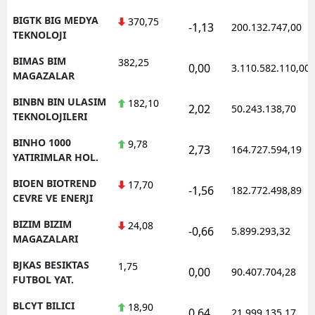
BIGTK BIG MEDYA
370,75
-1,13
200.132.747,00
TEKNOLOJI
BIMAS BIM
382,25
0,00
3.110.582.110,00
MAGAZALAR
BINBN BIN ULASIM
182,10
2,02
50.243.138,70
TEKNOLOJILERI
BINHO 1000
9,78
2,73
164.727.594,19
YATIRIMLAR HOL.
BIOEN BIOTREND
17,70
-1,56
182.772.498,89
CEVRE VE ENERJI
BIZIM BIZIM
24,08
-0,66
5.899.293,32
MAGAZALARI
BJKAS BESIKTAS
1,75
0,00
90.407.704,28
FUTBOL YAT.
BLCYT BILICI
18,90
0,64
21.999.135,17