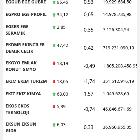
0,53
EGGUB EGE GUBRE
19.929.684,50
95,45
0,65
EGPRO EGE PROFIL
14.978.735,98
34,12
EGSER EGE
2,85
0,35
7.126.304,54
SERAMIK
EKDMR EKINCILER
47,42
0,42
719.231.090,10
DEMIR CELIK
EKGYO EMLAK
18,19
-0,49
1.805.208.458,95
KONUT GMYO
-1,74
EKIM EKIM TURIZM
351.512.916,19
18,05
1,57
EKIZ EKIZ KIMYA
1.049.628,60
68,00
EKOS EKOS
5,39
-0,74
46.846.671,69
TEKNOLOJI
EKSUN EKSUN
6,03
0,33
36.960.955,05
GIDA