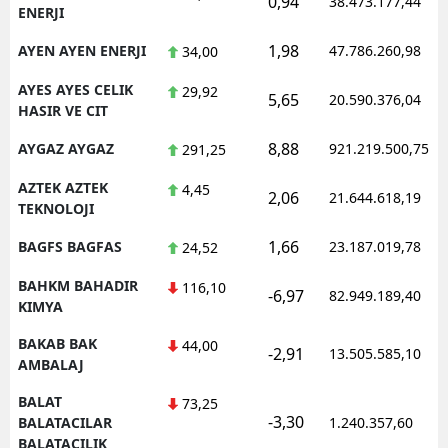
0,94
38.473.177,44
ENERJI
1,98
AYEN AYEN ENERJI
47.786.260,98
34,00
AYES AYES CELIK
29,92
5,65
20.590.376,04
HASIR VE CIT
8,88
AYGAZ AYGAZ
921.219.500,75
291,25
AZTEK AZTEK
4,45
2,06
21.644.618,19
TEKNOLOJI
1,66
BAGFS BAGFAS
23.187.019,78
24,52
BAHKM BAHADIR
116,10
-6,97
82.949.189,40
KIMYA
BAKAB BAK
44,00
-2,91
13.505.585,10
AMBALAJ
BALAT
73,25
-3,30
BALATACILAR
1.240.357,60
BALATACILIK