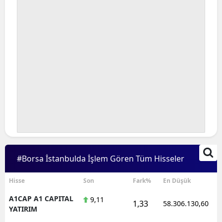
#Borsa İstanbulda İşlem Gören Tüm Hisseler
Hisse
Son
Fark%
En Düşük
A1CAP A1 CAPITAL
9,11
1,33
58.306.130,60
YATIRIM