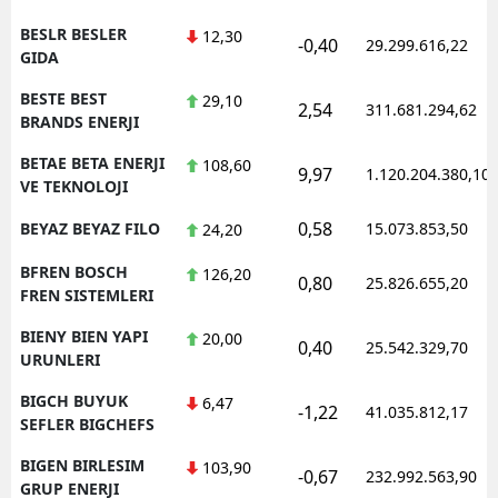
BESLR BESLER
12,30
-0,40
29.299.616,22
GIDA
BESTE BEST
29,10
2,54
311.681.294,62
BRANDS ENERJI
BETAE BETA ENERJI
108,60
9,97
1.120.204.380,10
VE TEKNOLOJI
0,58
BEYAZ BEYAZ FILO
15.073.853,50
24,20
BFREN BOSCH
126,20
0,80
25.826.655,20
FREN SISTEMLERI
BIENY BIEN YAPI
20,00
0,40
25.542.329,70
URUNLERI
BIGCH BUYUK
6,47
-1,22
41.035.812,17
SEFLER BIGCHEFS
BIGEN BIRLESIM
103,90
-0,67
232.992.563,90
GRUP ENERJI