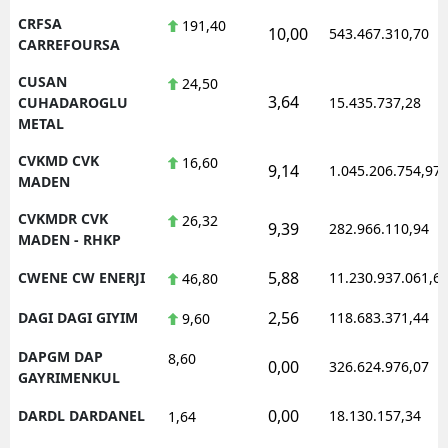
CRFSA
191,40
10,00
543.467.310,70
CARREFOURSA
CUSAN
24,50
3,64
CUHADAROGLU
15.435.737,28
METAL
CVKMD CVK
16,60
9,14
1.045.206.754,97
MADEN
CVKMDR CVK
26,32
9,39
282.966.110,94
MADEN - RHKP
5,88
CWENE CW ENERJI
11.230.937.061,6
46,80
2,56
DAGI DAGI GIYIM
118.683.371,44
9,60
DAPGM DAP
8,60
0,00
326.624.976,07
GAYRIMENKUL
0,00
DARDL DARDANEL
18.130.157,34
1,64