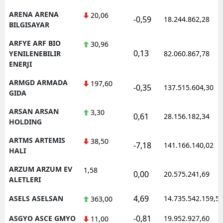
ARENA ARENA
20,06
-0,59
18.244.862,28
BILGISAYAR
ARFYE ARF BIO
30,96
0,13
YENILENEBILIR
82.060.867,78
ENERJI
ARMGD ARMADA
197,60
-0,35
137.515.604,30
GIDA
ARSAN ARSAN
3,30
0,61
28.156.182,34
HOLDING
ARTMS ARTEMIS
38,50
-7,18
141.166.140,02
HALI
ARZUM ARZUM EV
1,58
0,00
20.575.241,69
ALETLERI
4,69
ASELS ASELSAN
14.735.542.159,5
363,00
-0,81
ASGYO ASCE GMYO
19.952.927,60
11,00