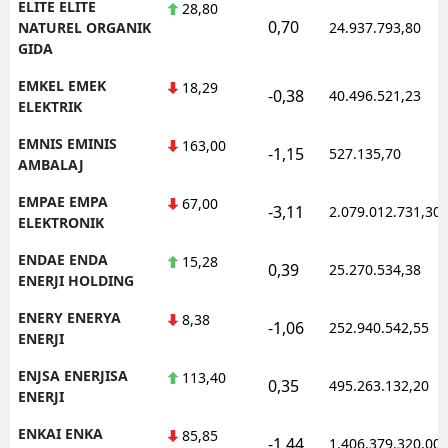
ELITE ELITE
28,80
0,70
NATUREL ORGANIK
24.937.793,80
GIDA
EMKEL EMEK
18,29
-0,38
40.496.521,23
ELEKTRIK
EMNIS EMINIS
163,00
-1,15
527.135,70
AMBALAJ
EMPAE EMPA
67,00
-3,11
2.079.012.731,30
ELEKTRONIK
ENDAE ENDA
15,28
0,39
25.270.534,38
ENERJI HOLDING
ENERY ENERYA
8,38
-1,06
252.940.542,55
ENERJI
ENJSA ENERJISA
113,40
0,35
495.263.132,20
ENERJI
ENKAI ENKA
85,85
-1,44
1.406.379.320,00