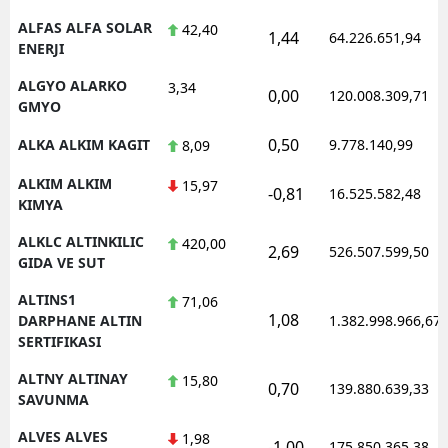
ALFAS ALFA SOLAR
42,40
1,44
64.226.651,94
ENERJI
ALGYO ALARKO
3,34
0,00
120.008.309,71
GMYO
0,50
ALKA ALKIM KAGIT
9.778.140,99
8,09
ALKIM ALKIM
15,97
-0,81
16.525.582,48
KIMYA
ALKLC ALTINKILIC
420,00
2,69
526.507.599,50
GIDA VE SUT
ALTINS1
71,06
1,08
DARPHANE ALTIN
1.382.998.966,67
SERTIFIKASI
ALTNY ALTINAY
15,80
0,70
139.880.639,33
SAVUNMA
ALVES ALVES
1,98
-1,00
175.850.365,38