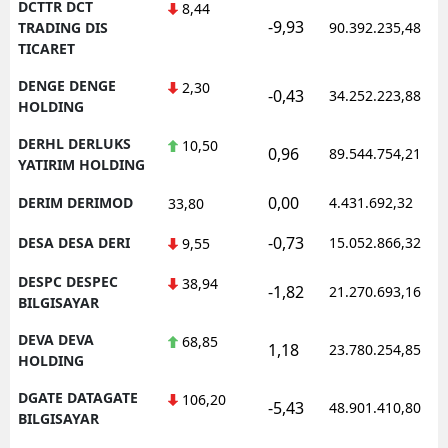
DCTTR DCT
8,44
-9,93
TRADING DIS
90.392.235,48
TICARET
DENGE DENGE
2,30
-0,43
34.252.223,88
HOLDING
DERHL DERLUKS
10,50
0,96
89.544.754,21
YATIRIM HOLDING
0,00
DERIM DERIMOD
4.431.692,32
33,80
-0,73
DESA DESA DERI
15.052.866,32
9,55
DESPC DESPEC
38,94
-1,82
21.270.693,16
BILGISAYAR
DEVA DEVA
68,85
1,18
23.780.254,85
HOLDING
DGATE DATAGATE
106,20
-5,43
48.901.410,80
BILGISAYAR