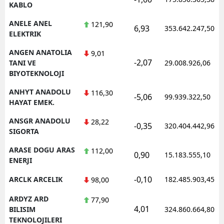
KABLO
ANELE ANEL
121,90
6,93
353.642.247,50
ELEKTRIK
ANGEN ANATOLIA
9,01
-2,07
TANI VE
29.008.926,06
BIYOTEKNOLOJI
ANHYT ANADOLU
116,30
-5,06
99.939.322,50
HAYAT EMEK.
ANSGR ANADOLU
28,22
-0,35
320.404.442,96
SIGORTA
ARASE DOGU ARAS
112,00
0,90
15.183.555,10
ENERJI
-0,10
ARCLK ARCELIK
182.485.903,45
98,00
ARDYZ ARD
77,90
4,01
BILISIM
324.860.664,80
TEKNOLOJILERI