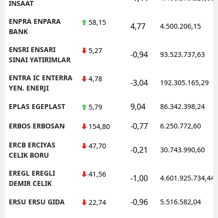
INSAAT
ENPRA ENPARA
58,15
4,77
4.500.206,15
BANK
ENSRI ENSARI
5,27
-0,94
93.523.737,63
SINAI YATIRIMLAR
ENTRA IC ENTERRA
4,78
-3,04
192.305.165,29
YEN. ENERJI
9,04
EPLAS EGEPLAST
86.342.398,24
5,79
-0,77
ERBOS ERBOSAN
6.250.772,60
154,80
ERCB ERCIYAS
47,70
-0,21
30.743.990,60
CELIK BORU
EREGL EREGLI
41,56
-1,00
4.601.925.734,44
DEMIR CELIK
-0,96
ERSU ERSU GIDA
5.516.582,04
22,74