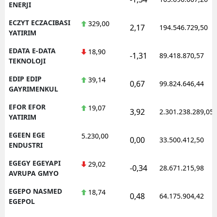
ENERJI
ECZYT ECZACIBASI
329,00
2,17
194.546.729,50
YATIRIM
EDATA E-DATA
18,90
-1,31
89.418.870,57
TEKNOLOJI
EDIP EDIP
39,14
0,67
99.824.646,44
GAYRIMENKUL
EFOR EFOR
19,07
3,92
2.301.238.289,05
YATIRIM
EGEEN EGE
5.230,00
0,00
33.500.412,50
ENDUSTRI
EGEGY EGEYAPI
29,02
-0,34
28.671.215,98
AVRUPA GMYO
EGEPO NASMED
18,74
0,48
64.175.904,42
EGEPOL