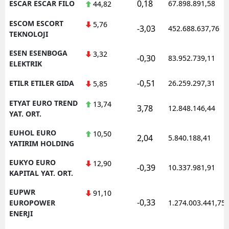
0,18
ESCAR ESCAR FILO
67.898.891,58
44,82
ESCOM ESCORT
5,76
-3,03
452.688.637,76
TEKNOLOJI
ESEN ESENBOGA
3,32
-0,30
83.952.739,11
ELEKTRIK
-0,51
ETILR ETILER GIDA
26.259.297,31
5,85
ETYAT EURO TREND
13,74
3,78
12.848.146,44
YAT. ORT.
EUHOL EURO
10,50
2,04
5.840.188,41
YATIRIM HOLDING
EUKYO EURO
12,90
-0,39
10.337.981,91
KAPITAL YAT. ORT.
EUPWR
91,10
-0,33
EUROPOWER
1.274.003.441,75
ENERJI