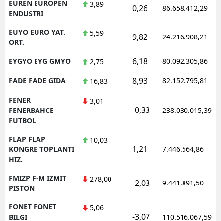
EUREN EUROPEN
3,89
0,26
86.658.412,29
ENDUSTRI
EUYO EURO YAT.
5,59
9,82
24.216.908,21
ORT.
6,18
EYGYO EYG GMYO
80.092.305,86
2,75
8,93
FADE FADE GIDA
82.152.795,81
16,83
FENER
3,01
-0,33
FENERBAHCE
238.030.015,39
FUTBOL
FLAP FLAP
10,03
1,21
KONGRE TOPLANTI
7.446.564,86
HIZ.
FMIZP F-M IZMIT
278,00
-2,03
9.441.891,50
PISTON
FONET FONET
5,06
-3,07
BILGI
110.516.067,59