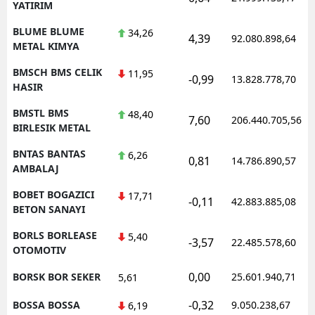
YATIRIM
BLUME BLUME
34,26
4,39
92.080.898,64
METAL KIMYA
BMSCH BMS CELIK
11,95
-0,99
13.828.778,70
HASIR
BMSTL BMS
48,40
7,60
206.440.705,56
BIRLESIK METAL
BNTAS BANTAS
6,26
0,81
14.786.890,57
AMBALAJ
BOBET BOGAZICI
17,71
-0,11
42.883.885,08
BETON SANAYI
BORLS BORLEASE
5,40
-3,57
22.485.578,60
OTOMOTIV
0,00
BORSK BOR SEKER
25.601.940,71
5,61
-0,32
BOSSA BOSSA
9.050.238,67
6,19