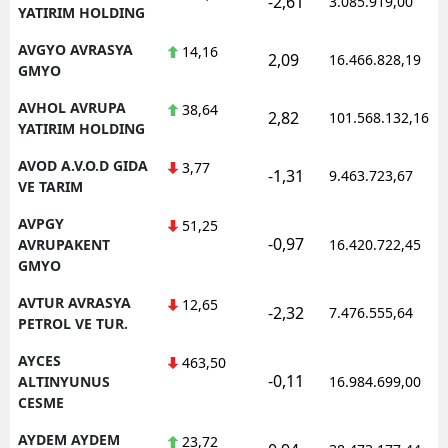
-2,61
3.085.919,00
YATIRIM HOLDING
AVGYO AVRASYA
14,16
2,09
16.466.828,19
GMYO
AVHOL AVRUPA
38,64
2,82
101.568.132,16
YATIRIM HOLDING
AVOD A.V.O.D GIDA
3,77
-1,31
9.463.723,67
VE TARIM
AVPGY
51,25
-0,97
AVRUPAKENT
16.420.722,45
GMYO
AVTUR AVRASYA
12,65
-2,32
7.476.555,64
PETROL VE TUR.
AYCES
463,50
-0,11
ALTINYUNUS
16.984.699,00
CESME
AYDEM AYDEM
23,72