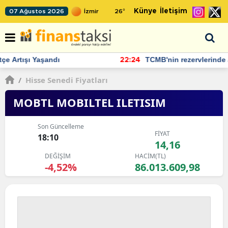
Künye
İletişim
07 Ağustos 2026
26
°
TCMB'nin rezervlerinde artan momentum devam ediyor
22:24
/
Hisse Senedi Fiyatları
MOBTL MOBILTEL ILETISIM
Son Güncelleme
FİYAT
18:10
14,16
DEĞİŞİM
HACİM(TL)
-4,52%
86.013.609,98