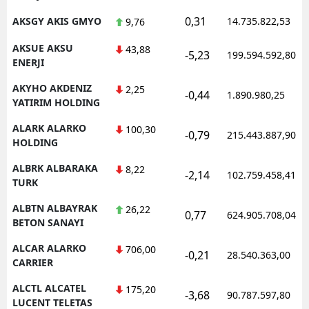
0,31
AKSGY AKIS GMYO
14.735.822,53
9,76
AKSUE AKSU
43,88
-5,23
199.594.592,80
ENERJI
AKYHO AKDENIZ
2,25
-0,44
1.890.980,25
YATIRIM HOLDING
ALARK ALARKO
100,30
-0,79
215.443.887,90
HOLDING
ALBRK ALBARAKA
8,22
-2,14
102.759.458,41
TURK
ALBTN ALBAYRAK
26,22
0,77
624.905.708,04
BETON SANAYI
ALCAR ALARKO
706,00
-0,21
28.540.363,00
CARRIER
ALCTL ALCATEL
175,20
-3,68
90.787.597,80
LUCENT TELETAS