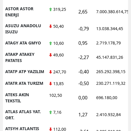
ASTOR ASTOR
319,25
2,65
7.000.380.614,75
ENERJI
ASUZU ANADOLU
50,40
-0,79
13.038.344,45
ISUZU
0,95
ATAGY ATA GMYO
2.719.178,79
10,60
ATAKP ATAKEY
49,60
-2,27
45.147.831,26
PATATES
-0,40
ATATP ATP YAZILIM
265.292.398,15
247,70
-0,50
ATATR ATA TURIZM
230.271.119,32
13,85
ATEKS AKIN
102,50
0,00
696.180,00
TEKSTIL
ATLAS ATLAS YAT.
7,16
1,27
2.410.932,84
ORT.
ATSYH ATLANTIS
112,00