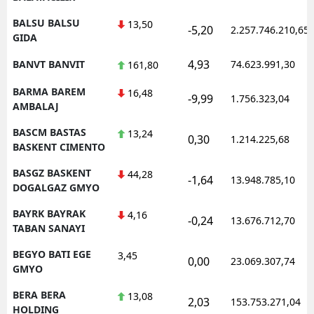
BALSU BALSU
13,50
-5,20
2.257.746.210,65
GIDA
4,93
BANVT BANVIT
74.623.991,30
161,80
BARMA BAREM
16,48
-9,99
1.756.323,04
AMBALAJ
BASCM BASTAS
13,24
0,30
1.214.225,68
BASKENT CIMENTO
BASGZ BASKENT
44,28
-1,64
13.948.785,10
DOGALGAZ GMYO
BAYRK BAYRAK
4,16
-0,24
13.676.712,70
TABAN SANAYI
BEGYO BATI EGE
3,45
0,00
23.069.307,74
GMYO
BERA BERA
13,08
2,03
153.753.271,04
HOLDING