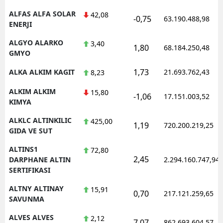
ALFAS ALFA SOLAR
42,08
-0,75
63.190.488,98
ENERJI
ALGYO ALARKO
3,40
1,80
68.184.250,48
GMYO
1,73
ALKA ALKIM KAGIT
21.693.762,43
8,23
ALKIM ALKIM
15,80
-1,06
17.151.003,52
KIMYA
ALKLC ALTINKILIC
425,00
1,19
720.200.219,25
GIDA VE SUT
ALTINS1
72,80
2,45
DARPHANE ALTIN
2.294.160.747,94
SERTIFIKASI
ALTNY ALTINAY
15,91
0,70
217.121.259,65
SAVUNMA
ALVES ALVES
2,12
7,07
862.693.604,57