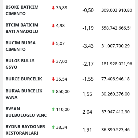
BSOKE BATICIM
35,88
-0,50
309.003.910,80
CIMENTO
BTCIM BATICIM
4,98
-1,19
558.742.666,51
BATI ANADOLU
BUCIM BURSA
5,07
-3,43
31.007.700,29
CIMENTO
BULGS BULLS
37,00
-2,17
181.928.021,96
GSYO
-1,55
BURCE BURCELIK
77.406.946,18
35,54
BURVA BURCELIK
850,00
1,55
30.260.376,00
VANA
BVSAN
110,00
2,04
57.947.412,90
BULBULOGLU VINC
BYDNR BAYDONER
38,34
1,91
36.399.523,46
RESTORANLARI