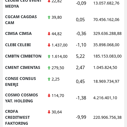
CEOEM CEO EVENT
22,82
-0,09
13.057.682,76
MEDYA
CGCAM CAGDAS
39,80
0,05
70.456.162,06
CAM
-0,36
CIMSA CIMSA
329.636.288,88
44,82
-1,10
CLEBI CELEBI
35.898.068,00
1.437,00
5,22
CMBTN CIMBETON
185.153.083,00
1.614,00
2,47
CMENT CIMENTAS
1.045.824,50
279,50
CONSE CONSUS
2,25
0,45
18.969.734,97
ENERJI
COSMO COSMOS
114,70
-1,38
4.216.401,10
YAT. HOLDING
CRDFA
30,64
-9,99
CREDITWEST
220.906.756,38
FAKTORING