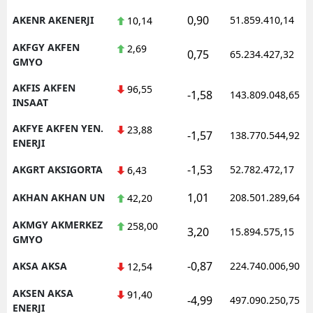
0,90
AKENR AKENERJI
51.859.410,14
10,14
AKFGY AKFEN
2,69
0,75
65.234.427,32
GMYO
AKFIS AKFEN
96,55
-1,58
143.809.048,65
INSAAT
AKFYE AKFEN YEN.
23,88
-1,57
138.770.544,92
ENERJI
-1,53
AKGRT AKSIGORTA
52.782.472,17
6,43
1,01
AKHAN AKHAN UN
208.501.289,64
42,20
AKMGY AKMERKEZ
258,00
3,20
15.894.575,15
GMYO
-0,87
AKSA AKSA
224.740.006,90
12,54
AKSEN AKSA
91,40
-4,99
497.090.250,75
ENERJI