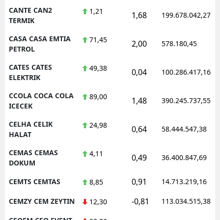
CANTE CAN2
1,21
1,68
199.678.042,27
TERMIK
CASA CASA EMTIA
71,45
2,00
578.180,45
PETROL
CATES CATES
49,38
0,04
100.286.417,16
ELEKTRIK
CCOLA COCA COLA
89,00
1,48
390.245.737,55
ICECEK
CELHA CELIK
24,98
0,64
58.444.547,38
HALAT
CEMAS CEMAS
4,11
0,49
36.400.847,69
DOKUM
0,91
CEMTS CEMTAS
14.713.219,16
8,85
-0,81
CEMZY CEM ZEYTIN
113.034.515,38
12,30