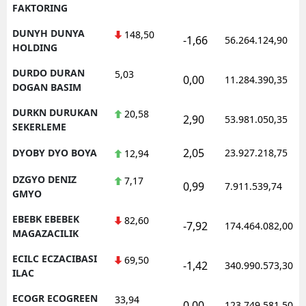
FAKTORING
DUNYH DUNYA
148,50
-1,66
56.264.124,90
HOLDING
DURDO DURAN
5,03
0,00
11.284.390,35
DOGAN BASIM
DURKN DURUKAN
20,58
2,90
53.981.050,35
SEKERLEME
2,05
DYOBY DYO BOYA
23.927.218,75
12,94
DZGYO DENIZ
7,17
0,99
7.911.539,74
GMYO
EBEBK EBEBEK
82,60
-7,92
174.464.082,00
MAGAZACILIK
ECILC ECZACIBASI
69,50
-1,42
340.990.573,30
ILAC
ECOGR ECOGREEN
33,94
0,00
123.749.581,50