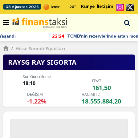
Künye
İletişim
08 Ağustos 2026
26
°
TCMB'nin rezervlerinde artan momentum devam ediyor
22:24
/
Hisse Senedi Fiyatları
RAYSG RAY SIGORTA
Son Güncelleme
FİYAT
18:10
161,50
DEĞİŞİM
HACİM(TL)
-1,22%
18.555.884,20