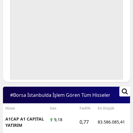
#Borsa İstanbulda İşlem Gören Tüm Hisseler
Hisse
Son
Fark%
En Düşük
A1CAP A1 CAPITAL
9,18
0,77
83.586.085,41
YATIRIM