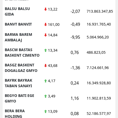
BALSU BALSU
13,22
-2,07
713.863.347,85
GIDA
-0,49
BANVT BANVIT
16.931.765,40
161,00
BARMA BAREM
14,84
-9,95
5.064.966,20
AMBALAJ
BASCM BASTAS
13,34
0,76
486.823,05
BASKENT CIMENTO
BASGZ BASKENT
43,68
-1,36
7.124.661,96
DOGALGAZ GMYO
BAYRK BAYRAK
4,17
0,24
16.349.928,80
TABAN SANAYI
BEGYO BATI EGE
3,49
1,16
11.902.813,59
GMYO
BERA BERA
13,09
0,08
52.186.577,97
HOLDING