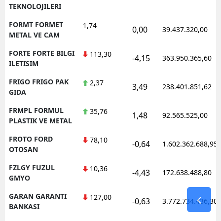
TEKNOLOJILERI
FORMT FORMET
1,74
0,00
39.437.320,00
METAL VE CAM
FORTE FORTE BILGI
113,30
-4,15
363.950.365,60
ILETISIM
FRIGO FRIGO PAK
2,37
3,49
238.401.851,62
GIDA
FRMPL FORMUL
35,76
1,48
92.565.525,00
PLASTIK VE METAL
FROTO FORD
78,10
-0,64
1.602.362.688,95
OTOSAN
FZLGY FUZUL
10,36
-4,43
172.638.488,80
GMYO
GARAN GARANTI
127,00
-0,63
3.772.734.436,30
BANKASI