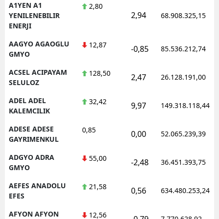
A1YEN A1
2,80
2,94
YENILENEBILIR
68.908.325,15
ENERJI
AAGYO AGAOGLU
12,87
-0,85
85.536.212,74
GMYO
ACSEL ACIPAYAM
128,50
2,47
26.128.191,00
SELULOZ
ADEL ADEL
32,42
9,97
149.318.118,44
KALEMCILIK
ADESE ADESE
0,85
0,00
52.065.239,39
GAYRIMENKUL
ADGYO ADRA
55,00
-2,48
36.451.393,75
GMYO
AEFES ANADOLU
21,58
0,56
634.480.253,24
EFES
AFYON AFYON
12,56
-0,79
7.770.628,92