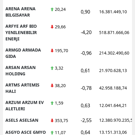
ARENA ARENA
20,24
0,90
16.381.449,10
BILGISAYAR
ARFYE ARF BIO
29,66
-4,20
YENILENEBILIR
518.871.666,06
ENERJI
ARMGD ARMADA
195,70
-0,96
214.302.490,60
GIDA
ARSAN ARSAN
3,32
0,61
21.970.628,13
HOLDING
ARTMS ARTEMIS
38,20
-0,78
42.958.188,74
HALI
ARZUM ARZUM EV
1,59
0,63
12.041.644,21
ALETLERI
-2,55
ASELS ASELSAN
12.380.970.235,5
353,75
0,64
ASGYO ASCE GMYO
13.151.313,06
11,07