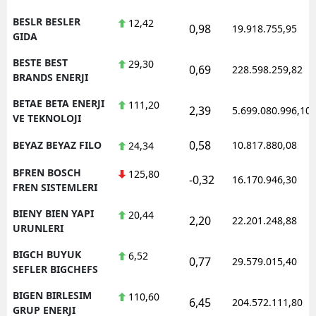
BESLR BESLER
12,42
0,98
19.918.755,95
GIDA
BESTE BEST
29,30
0,69
228.598.259,82
BRANDS ENERJI
BETAE BETA ENERJI
111,20
2,39
5.699.080.996,10
VE TEKNOLOJI
0,58
BEYAZ BEYAZ FILO
10.817.880,08
24,34
BFREN BOSCH
125,80
-0,32
16.170.946,30
FREN SISTEMLERI
BIENY BIEN YAPI
20,44
2,20
22.201.248,88
URUNLERI
BIGCH BUYUK
6,52
0,77
29.579.015,40
SEFLER BIGCHEFS
BIGEN BIRLESIM
110,60
6,45
204.572.111,80
GRUP ENERJI