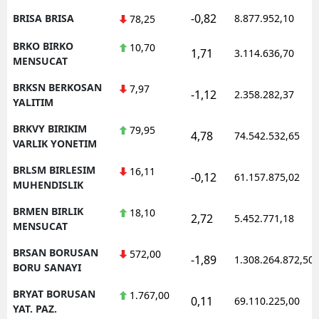
-0,82
BRISA BRISA
8.877.952,10
78,25
BRKO BIRKO
10,70
1,71
3.114.636,70
MENSUCAT
BRKSN BERKOSAN
7,97
-1,12
2.358.282,37
YALITIM
BRKVY BIRIKIM
79,95
4,78
74.542.532,65
VARLIK YONETIM
BRLSM BIRLESIM
16,11
-0,12
61.157.875,02
MUHENDISLIK
BRMEN BIRLIK
18,10
2,72
5.452.771,18
MENSUCAT
BRSAN BORUSAN
572,00
-1,89
1.308.264.872,50
BORU SANAYI
BRYAT BORUSAN
1.767,00
0,11
69.110.225,00
YAT. PAZ.