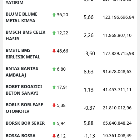
YATIRIM
BLUME BLUME
36,20
5,66
123.196.696,84
METAL KIMYA
BMSCH BMS CELIK
12,22
2,26
11.868.807,10
HASIR
BMSTL BMS
46,66
-3,60
177.829.715,98
BIRLESIK METAL
BNTAS BANTAS
6,80
8,63
91.678.048,63
AMBALAJ
BOBET BOGAZICI
17,91
1,13
41.453.711,11
BETON SANAYI
BORLS BORLEASE
5,38
-0,37
21.810.012,96
OTOMOTIV
5,88
BORSK BOR SEKER
65.840.848,24
5,94
-1,13
BOSSA BOSSA
10.361.008,49
6,12