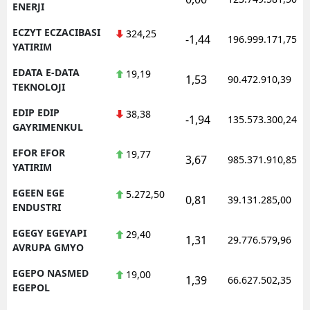
ENERJI
ECZYT ECZACIBASI
324,25
-1,44
196.999.171,75
YATIRIM
EDATA E-DATA
19,19
1,53
90.472.910,39
TEKNOLOJI
EDIP EDIP
38,38
-1,94
135.573.300,24
GAYRIMENKUL
EFOR EFOR
19,77
3,67
985.371.910,85
YATIRIM
EGEEN EGE
5.272,50
0,81
39.131.285,00
ENDUSTRI
EGEGY EGEYAPI
29,40
1,31
29.776.579,96
AVRUPA GMYO
EGEPO NASMED
19,00
1,39
66.627.502,35
EGEPOL