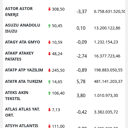
ASTOR ASTOR
308,50
-3,37
6.758.631.520,50
ENERJI
ASUZU ANADOLU
50,45
0,10
13.200.122,86
ISUZU
-0,09
ATAGY ATA GMYO
1.232.154,23
10,59
ATAKP ATAKEY
48,24
-2,74
16.377.723,46
PATATES
-0,89
ATATP ATP YAZILIM
198.883.050,55
245,50
5,78
ATATR ATA TURIZM
481.141.203,37
14,65
ATEKS AKIN
106,40
3,80
1.010.973,30
TEKSTIL
ATLAS ATLAS YAT.
7,13
-0,42
3.382.035,72
ORT.
ATSYH ATLANTIS
111,00