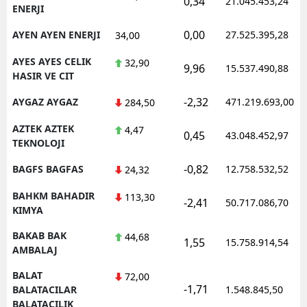
0,34
21.045.453,24
ENERJI
0,00
AYEN AYEN ENERJI
27.525.395,28
34,00
AYES AYES CELIK
32,90
9,96
15.537.490,88
HASIR VE CIT
-2,32
AYGAZ AYGAZ
471.219.693,00
284,50
AZTEK AZTEK
4,47
0,45
43.048.452,97
TEKNOLOJI
-0,82
BAGFS BAGFAS
12.758.532,52
24,32
BAHKM BAHADIR
113,30
-2,41
50.717.086,70
KIMYA
BAKAB BAK
44,68
1,55
15.758.914,54
AMBALAJ
BALAT
72,00
-1,71
BALATACILAR
1.548.845,50
BALATACILIK