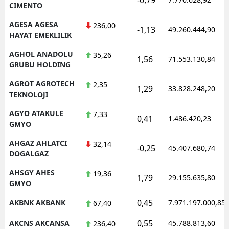
CIMENTO
AGESA AGESA
236,00
-1,13
49.260.444,90
HAYAT EMEKLILIK
AGHOL ANADOLU
35,26
1,56
71.553.130,84
GRUBU HOLDING
AGROT AGROTECH
2,35
1,29
33.828.248,20
TEKNOLOJI
AGYO ATAKULE
7,33
0,41
1.486.420,23
GMYO
AHGAZ AHLATCI
32,14
-0,25
45.407.680,74
DOGALGAZ
AHSGY AHES
19,36
1,79
29.155.635,80
GMYO
0,45
AKBNK AKBANK
7.971.197.000,85
67,40
0,55
AKCNS AKCANSA
45.788.813,60
236,40