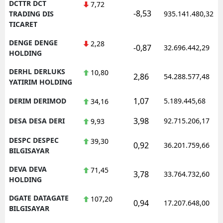
DCTTR DCT
7,72
-8,53
TRADING DIS
935.141.480,32
TICARET
DENGE DENGE
2,28
-0,87
32.696.442,29
HOLDING
DERHL DERLUKS
10,80
2,86
54.288.577,48
YATIRIM HOLDING
1,07
DERIM DERIMOD
5.189.445,68
34,16
3,98
DESA DESA DERI
92.715.206,17
9,93
DESPC DESPEC
39,30
0,92
36.201.759,66
BILGISAYAR
DEVA DEVA
71,45
3,78
33.764.732,60
HOLDING
DGATE DATAGATE
107,20
0,94
17.207.648,00
BILGISAYAR