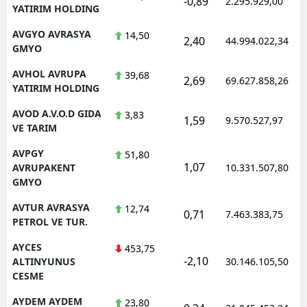
-0,89
2.295.929,00
YATIRIM HOLDING
AVGYO AVRASYA
14,50
2,40
44.994.022,34
GMYO
AVHOL AVRUPA
39,68
2,69
69.627.858,26
YATIRIM HOLDING
AVOD A.V.O.D GIDA
3,83
1,59
9.570.527,97
VE TARIM
AVPGY
51,80
1,07
AVRUPAKENT
10.331.507,80
GMYO
AVTUR AVRASYA
12,74
0,71
7.463.383,75
PETROL VE TUR.
AYCES
453,75
-2,10
ALTINYUNUS
30.146.105,50
CESME
AYDEM AYDEM
23,80