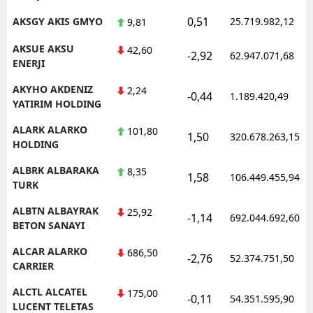
0,51
AKSGY AKIS GMYO
25.719.982,12
9,81
AKSUE AKSU
42,60
-2,92
62.947.071,68
ENERJI
AKYHO AKDENIZ
2,24
-0,44
1.189.420,49
YATIRIM HOLDING
ALARK ALARKO
101,80
1,50
320.678.263,15
HOLDING
ALBRK ALBARAKA
8,35
1,58
106.449.455,94
TURK
ALBTN ALBAYRAK
25,92
-1,14
692.044.692,60
BETON SANAYI
ALCAR ALARKO
686,50
-2,76
52.374.751,50
CARRIER
ALCTL ALCATEL
175,00
-0,11
54.351.595,90
LUCENT TELETAS