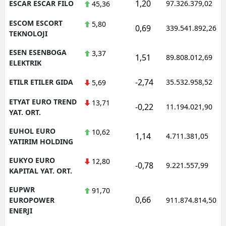
1,20
ESCAR ESCAR FILO
97.326.379,02
45,36
ESCOM ESCORT
5,80
0,69
339.541.892,26
TEKNOLOJI
ESEN ESENBOGA
3,37
1,51
89.808.012,69
ELEKTRIK
-2,74
ETILR ETILER GIDA
35.532.958,52
5,69
ETYAT EURO TREND
13,71
-0,22
11.194.021,90
YAT. ORT.
EUHOL EURO
10,62
1,14
4.711.381,05
YATIRIM HOLDING
EUKYO EURO
12,80
-0,78
9.221.557,99
KAPITAL YAT. ORT.
EUPWR
91,70
0,66
EUROPOWER
911.874.814,50
ENERJI