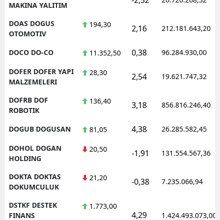
MAKINA YALITIM
DOAS DOGUS
194,30
2,16
212.181.643,20
OTOMOTIV
0,38
DOCO DO-CO
96.284.930,00
11.352,50
DOFER DOFER YAPI
28,30
2,54
19.621.747,32
MALZEMELERI
DOFRB DOF
136,40
3,18
856.816.246,40
ROBOTIK
4,38
DOGUB DOGUSAN
26.285.582,45
81,05
DOHOL DOGAN
20,50
-1,91
131.554.567,36
HOLDING
DOKTA DOKTAS
21,20
-0,38
7.235.066,94
DOKUMCULUK
DSTKF DESTEK
1.773,00
4,29
FINANS
1.424.493.073,00