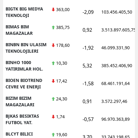
BIGTK BIG MEDYA
363,00
-2,09
103.456.405,50
TEKNOLOJI
BIMAS BIM
385,75
0,92
3.513.897.605,75
MAGAZALAR
BINBN BIN ULASIM
178,60
-1,92
46.099.331,90
TEKNOLOJILERI
BINHO 1000
10,30
5,32
385.452.406,90
YATIRIMLAR HOL.
BIOEN BIOTREND
17,42
-1,58
68.461.191,64
CEVRE VE ENERJI
BIZIM BIZIM
24,30
0,91
3.572.297,46
MAGAZALARI
BJKAS BESIKTAS
1,74
-0,57
96.970.363,89
FUTBOL YAT.
BLCYT BILICI
19,60
3,70
33.743.198,65