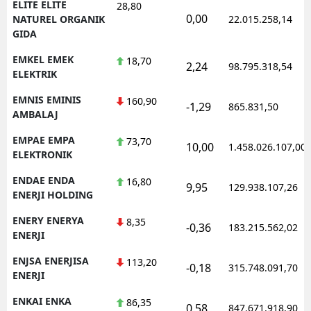
ELITE ELITE
28,80
0,00
NATUREL ORGANIK
22.015.258,14
GIDA
EMKEL EMEK
18,70
2,24
98.795.318,54
ELEKTRIK
EMNIS EMINIS
160,90
-1,29
865.831,50
AMBALAJ
EMPAE EMPA
73,70
10,00
1.458.026.107,00
ELEKTRONIK
ENDAE ENDA
16,80
9,95
129.938.107,26
ENERJI HOLDING
ENERY ENERYA
8,35
-0,36
183.215.562,02
ENERJI
ENJSA ENERJISA
113,20
-0,18
315.748.091,70
ENERJI
ENKAI ENKA
86,35
0,58
847.671.918,90