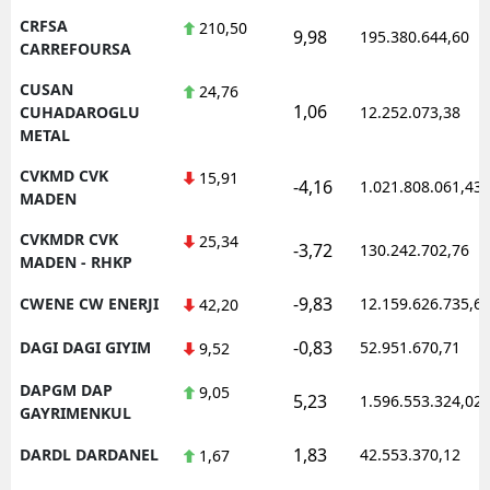
CRFSA
210,50
9,98
195.380.644,60
CARREFOURSA
CUSAN
24,76
1,06
CUHADAROGLU
12.252.073,38
METAL
CVKMD CVK
15,91
-4,16
1.021.808.061,43
MADEN
CVKMDR CVK
25,34
-3,72
130.242.702,76
MADEN - RHKP
-9,83
CWENE CW ENERJI
12.159.626.735,6
42,20
-0,83
DAGI DAGI GIYIM
52.951.670,71
9,52
DAPGM DAP
9,05
5,23
1.596.553.324,02
GAYRIMENKUL
1,83
DARDL DARDANEL
42.553.370,12
1,67