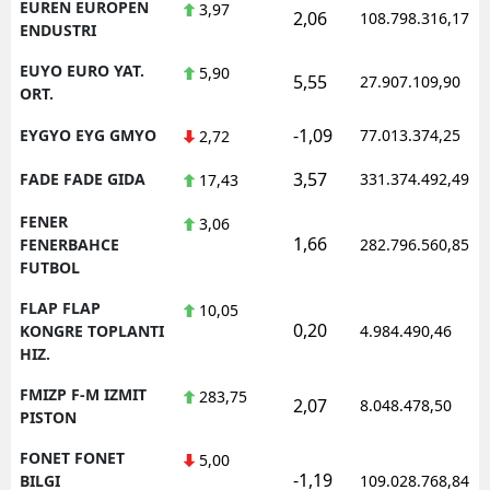
EUREN EUROPEN
3,97
2,06
108.798.316,17
ENDUSTRI
EUYO EURO YAT.
5,90
5,55
27.907.109,90
ORT.
-1,09
EYGYO EYG GMYO
77.013.374,25
2,72
3,57
FADE FADE GIDA
331.374.492,49
17,43
FENER
3,06
1,66
FENERBAHCE
282.796.560,85
FUTBOL
FLAP FLAP
10,05
0,20
KONGRE TOPLANTI
4.984.490,46
HIZ.
FMIZP F-M IZMIT
283,75
2,07
8.048.478,50
PISTON
FONET FONET
5,00
-1,19
BILGI
109.028.768,84