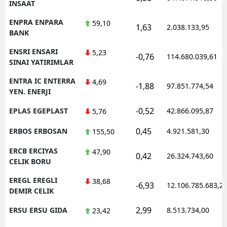
INSAAT
ENPRA ENPARA
59,10
1,63
2.038.133,95
BANK
ENSRI ENSARI
5,23
-0,76
114.680.039,61
SINAI YATIRIMLAR
ENTRA IC ENTERRA
4,69
-1,88
97.851.774,54
YEN. ENERJI
-0,52
EPLAS EGEPLAST
42.866.095,87
5,76
0,45
ERBOS ERBOSAN
4.921.581,30
155,50
ERCB ERCIYAS
47,90
0,42
26.324.743,60
CELIK BORU
EREGL EREGLI
38,68
-6,93
12.106.785.683,2
DEMIR CELIK
2,99
ERSU ERSU GIDA
8.513.734,00
23,42