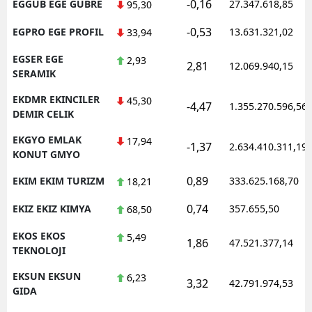
-0,16
EGGUB EGE GUBRE
27.347.618,85
95,30
-0,53
EGPRO EGE PROFIL
13.631.321,02
33,94
EGSER EGE
2,93
2,81
12.069.940,15
SERAMIK
EKDMR EKINCILER
45,30
-4,47
1.355.270.596,56
DEMIR CELIK
EKGYO EMLAK
17,94
-1,37
2.634.410.311,19
KONUT GMYO
0,89
EKIM EKIM TURIZM
333.625.168,70
18,21
0,74
EKIZ EKIZ KIMYA
357.655,50
68,50
EKOS EKOS
5,49
1,86
47.521.377,14
TEKNOLOJI
EKSUN EKSUN
6,23
3,32
42.791.974,53
GIDA