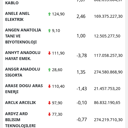
KABLO
ANELE ANEL
124,90
2,46
169.375.227,30
ELEKTRIK
ANGEN ANATOLIA
9,10
1,00
TANI VE
12.505.277,50
BIYOTEKNOLOJI
ANHYT ANADOLU
111,90
-3,78
117.058.257,30
HAYAT EMEK.
ANSGR ANADOLU
28,60
1,35
274.580.868,90
SIGORTA
ARASE DOGU ARAS
110,40
-1,43
21.457.753,20
ENERJI
-0,10
ARCLK ARCELIK
86.832.190,65
97,90
ARDYZ ARD
77,30
-0,77
BILISIM
274.219.710,30
TEKNOLOJILERI