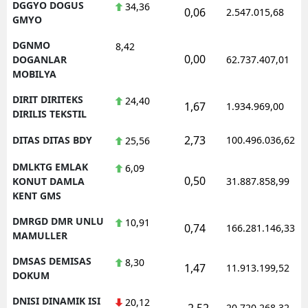
DGGYO DOGUS
34,36
0,06
2.547.015,68
GMYO
DGNMO
8,42
0,00
DOGANLAR
62.737.407,01
MOBILYA
DIRIT DIRITEKS
24,40
1,67
1.934.969,00
DIRILIS TEKSTIL
2,73
DITAS DITAS BDY
100.496.036,62
25,56
DMLKTG EMLAK
6,09
0,50
KONUT DAMLA
31.887.858,99
KENT GMS
DMRGD DMR UNLU
10,91
0,74
166.281.146,33
MAMULLER
DMSAS DEMISAS
8,30
1,47
11.913.199,52
DOKUM
DNISI DINAMIK ISI
20,12
-2,52
20.720.268,32