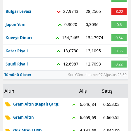
27,9743
28,2565
Bulgar Levası
-0.22
0,3020
0,3036
Japon Yeni
0.6
154,2465
154,7974
Kuveyt Dinarı
0.54
13,0730
13,1095
Katar Riyali
0.36
12,6987
12,7093
Suudi Riyali
0.22
Tümünü Göster
Son Güncellenme: 07 Ağustos 23:50
Altın
Alış
Satış
6.653,03
6.646,84
Gram Altın (Kapalı Çarşı)
6.660,55
6.659,69
Gram Altın
4.342,09
4.341,53
Ons Altın / USD