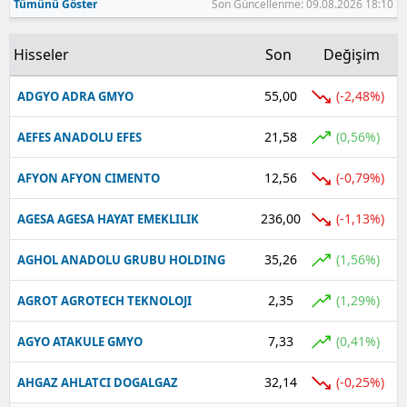
Tümünü Göster
Son Güncellenme: 09.08.2026 18:10
Hisseler
Son
Değişim
55,00
(-2,48%)
ADGYO ADRA GMYO
21,58
(0,56%)
AEFES ANADOLU EFES
12,56
(-0,79%)
AFYON AFYON CIMENTO
236,00
(-1,13%)
AGESA AGESA HAYAT EMEKLILIK
35,26
(1,56%)
AGHOL ANADOLU GRUBU HOLDING
2,35
(1,29%)
AGROT AGROTECH TEKNOLOJI
7,33
(0,41%)
AGYO ATAKULE GMYO
32,14
(-0,25%)
AHGAZ AHLATCI DOGALGAZ