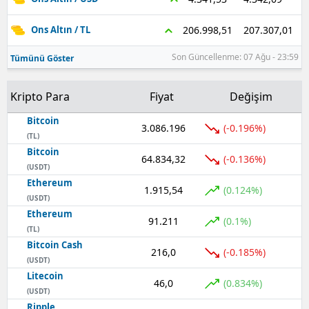
207.307,01
206.998,51
Ons Altın / TL
Son Güncellenme: 07 Ağu - 23:59
Tümünü Göster
Kripto Para
Fiyat
Değişim
Bitcoin
3.086.196
(-0.196%)
(TL)
Bitcoin
64.834,32
(-0.136%)
(USDT)
Ethereum
1.915,54
(0.124%)
(USDT)
Ethereum
91.211
(0.1%)
(TL)
Bitcoin Cash
216,0
(-0.185%)
(USDT)
Litecoin
46,0
(0.834%)
(USDT)
Ripple