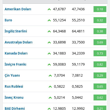
47,6787
47,7436
Amerikan Doları
0.18
55,1254
55,2510
Euro
0.32
64,3468
64,4811
İngiliz Sterlini
0.38
33,6898
33,7500
Avustralya Doları
0.69
34,1883
34,2339
Kanada Doları
0.73
59,0083
59,1179
İsviçre Frankı
0.82
7,0704
7,0812
Çin Yuanı
0.29
0,5822
0,5825
Rus Rublesi
0.65
5,0214
5,0442
İsveç Kronu
0.62
12,9805
12,9992
BAE Dirhemi
0.21