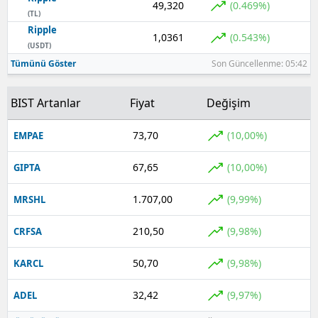
49,320
(0.469%)
(TL)
Ripple
1,0361
(0.543%)
(USDT)
Tümünü Göster
Son Güncellenme: 05:42
BIST Artanlar
Fiyat
Değişim
73,70
(10,00%)
EMPAE
67,65
(10,00%)
GIPTA
1.707,00
(9,99%)
MRSHL
210,50
(9,98%)
CRFSA
50,70
(9,98%)
KARCL
32,42
(9,97%)
ADEL