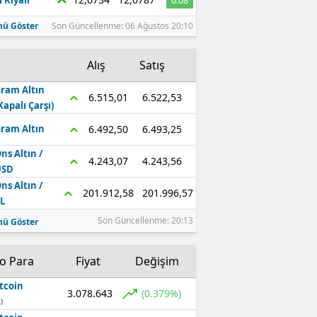
 Riyali
0.08
ü Göster
Son Güncellenme: 06 Ağustos 20:10
Alış
Satış
ram Altın
6.522,53
6.515,01
Kapalı Çarşı)
6.493,25
6.492,50
ram Altın
ns Altın /
4.243,56
4.243,07
USD
ns Altın /
201.996,57
201.912,58
L
Son Güncellenme: 20:13
ü Göster
to Para
Fiyat
Değişim
tcoin
3.078.643
(0.379%)
)