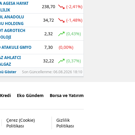
A AGESA HAYAT
238,70
(-2,41%)
LILIK
OL ANADOLU
34,72
(-1,48%)
BU HOLDING
T AGROTECH
2,32
(0,43%)
OLOJI
7,30
(0,00%)
 ATAKULE GMYO
Z AHLATCI
32,22
(0,37%)
ALGAZ
ü Göster
Son Güncellenme: 06.08.2026 18:10
Kredi
Eko Gündem
Borsa ve Yatırım
Çerez (Cookie)
Gizlilik
Politikası
Politikası