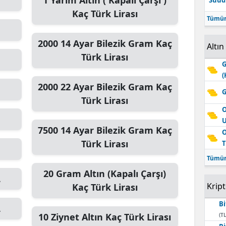
1
Yarım Altın ( Kapalı Çarşı )
Suudi
Kaç Türk Lirası
Tümün
2000
14 Ayar Bilezik Gram
Kaç
Altın
Türk Lirası
G
(
2000
22 Ayar Bilezik Gram
Kaç
G
Türk Lirası
O
7500
14 Ayar Bilezik Gram
Kaç
O
Türk Lirası
T
Tümün
20
Gram Altın (Kapalı Çarşı)
L
Krip
Kaç Türk Lirası
Bi
L
10
Ziynet Altın
Kaç Türk Lirası
(TL