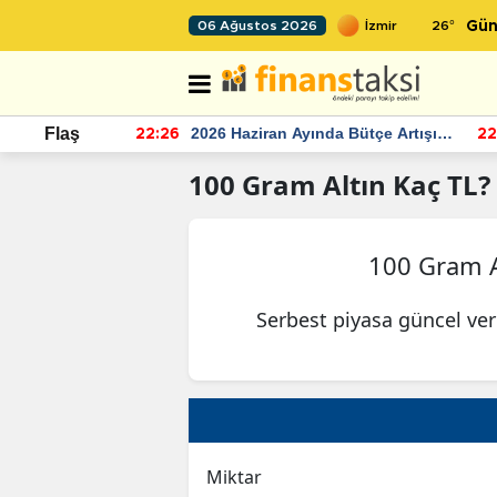
26
°
06 Ağustos 2026
Gün
r seviyesinin
2026 Haziran Ayında Bütçe Artışı
Flaş
22:26
22
Yaşandı
100
Gram Altın
Kaç TL?
100 Gram A
Serbest piyasa güncel ver
Miktar