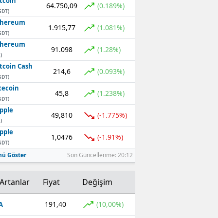
tcoin
64.750,09
(0.189%)
SDT)
thereum
1.915,77
(1.081%)
SDT)
thereum
91.098
(1.28%)
)
tcoin Cash
214,6
(0.093%)
SDT)
tecoin
45,8
(1.238%)
SDT)
pple
49,810
(-1.775%)
)
pple
1,0476
(-1.91%)
SDT)
ü Göster
Son Güncellenme: 20:12
Artanlar
Fiyat
Değişim
191,40
(10,00%)
A