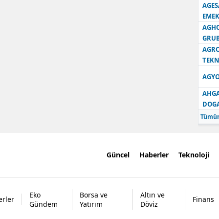
AGES
EMEK
AGH
GRU
AGRO
TEKN
AGYO
AHGA
DOG
Tümün
Güncel
Haberler
Teknoloji
Eko
Borsa ve
Altın ve
rler
Finans
Gündem
Yatırım
Döviz