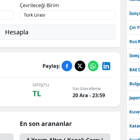
Çevrileceği Birim
İsviç
Çin 
Hesapla
Rus R
İsve
Paylaş:
BAE 
Bulga
SATIŞ(TL)
Son Güncelleme
TL
20 Ara - 23:59
Japon
Kuve
En son arananlar
Katar