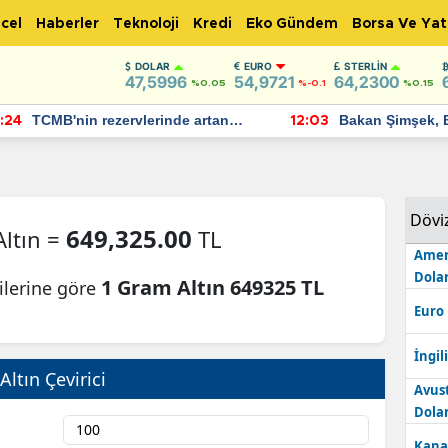
cel
Haberler
Teknoloji
Kredi
Eko Gündem
Borsa Ve Yat
DOLAR
EURO
STERLIN
47,5996
54,9721
64,2300
%0.05
%-0.1
%0.15
TCMB'nin rezervlerinde artan
Bakan Şimşek, 
:24
12:03
momentum devam ediyor
için umut verici
bulundu
Dövi
649,325.00
ltın =
TL
Amer
Dolar
1 Gram Altın 649325 TL
ilerine göre
Euro
İngili
Altın Çevirici
Avus
Dolar
Kana