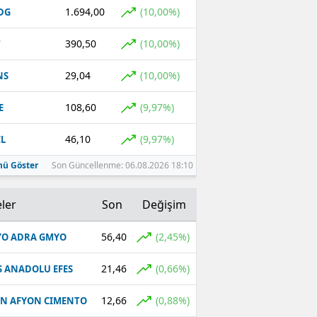
1.694,00
(10,00%)
DG
390,50
(10,00%)
T
29,04
(10,00%)
NS
108,60
(9,97%)
E
46,10
(9,97%)
L
ü Göster
Son Güncellenme: 06.08.2026 18:10
ler
Son
Değişim
56,40
(2,45%)
O ADRA GMYO
21,46
(0,66%)
S ANADOLU EFES
12,66
(0,88%)
N AFYON CIMENTO