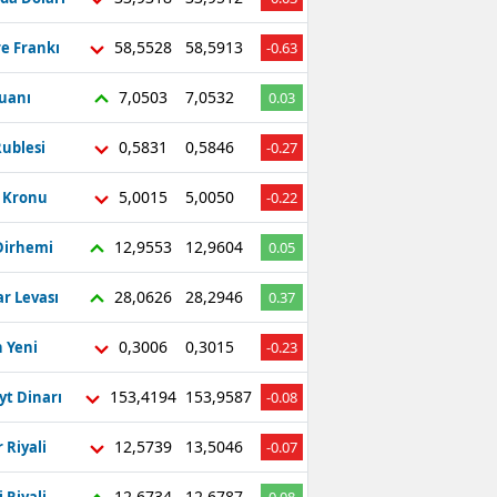
58,5528
58,5913
re Frankı
-0.63
7,0503
7,0532
Yuanı
0.03
0,5831
0,5846
ublesi
-0.27
5,0015
5,0050
ç Kronu
-0.22
12,9553
12,9604
Dirhemi
0.05
28,0626
28,2946
r Levası
0.37
0,3006
0,3015
 Yeni
-0.23
153,4194
153,9587
yt Dinarı
-0.08
12,5739
13,5046
 Riyali
-0.07
12,6734
12,6787