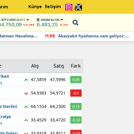
Künye
İletişim
ırım
BITCOIN
(USDT)
GRAM ALTIN
64.750,09
6.493,25
%0.189
-0,04
Batman Havalimanı
Akaryakıt fiyatlarına zam geliyor:
11:56
 açıklamalarda
Yeni tarih açıklandı
z
Alış
Satış
Fark
ikan
47,5859
47,5996
0.05
ı
54,9383
54,9721
-0.1
64,1554
64,2300
z Sterlini
0.15
tralya
33,4529
33,4720
-0.33
ı
33,9318
33,9512
da Doları
-0.03