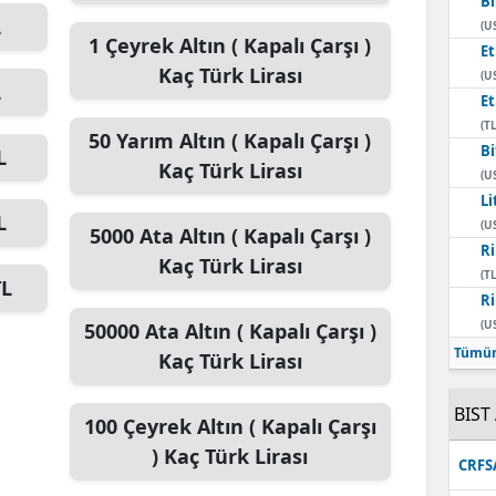
Bi
L
(U
1
Çeyrek Altın ( Kapalı Çarşı )
E
Kaç Türk Lirası
(U
L
E
(TL
50
Yarım Altın ( Kapalı Çarşı )
Bi
L
Kaç Türk Lirası
(U
Li
L
(U
5000
Ata Altın ( Kapalı Çarşı )
Ri
Kaç Türk Lirası
(TL
TL
Ri
(U
50000
Ata Altın ( Kapalı Çarşı )
Tümün
Kaç Türk Lirası
BIST 
100
Çeyrek Altın ( Kapalı Çarşı
)
Kaç Türk Lirası
CRFS