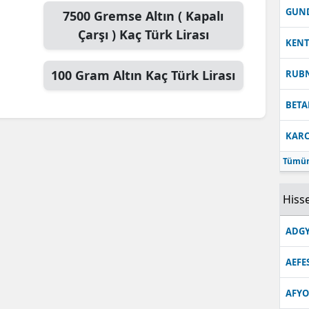
GUN
7500
Gremse Altın ( Kapalı
Çarşı )
Kaç Türk Lirası
KEN
100
Gram Altın
Kaç Türk Lirası
RUB
BETA
KARC
Tümün
Hisse
ADGY
AEFE
AFYO