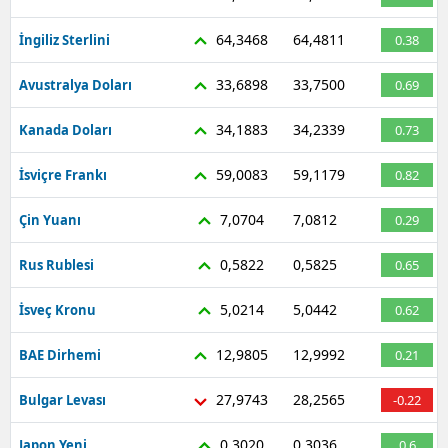
64,3468
64,4811
İngiliz Sterlini
0.38
33,6898
33,7500
Avustralya Doları
0.69
34,1883
34,2339
Kanada Doları
0.73
59,0083
59,1179
İsviçre Frankı
0.82
7,0704
7,0812
Çin Yuanı
0.29
0,5822
0,5825
Rus Rublesi
0.65
5,0214
5,0442
İsveç Kronu
0.62
12,9805
12,9992
BAE Dirhemi
0.21
27,9743
28,2565
Bulgar Levası
-0.22
0,3020
0,3036
Japon Yeni
0.6