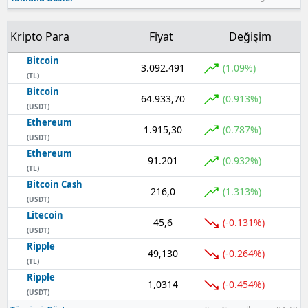
Kripto Para
Fiyat
Değişim
Bitcoin
3.092.491
(1.09%)
(TL)
Bitcoin
64.933,70
(0.913%)
(USDT)
Ethereum
1.915,30
(0.787%)
(USDT)
Ethereum
91.201
(0.932%)
(TL)
Bitcoin Cash
216,0
(1.313%)
(USDT)
Litecoin
45,6
(-0.131%)
(USDT)
Ripple
49,130
(-0.264%)
(TL)
Ripple
1,0314
(-0.454%)
(USDT)