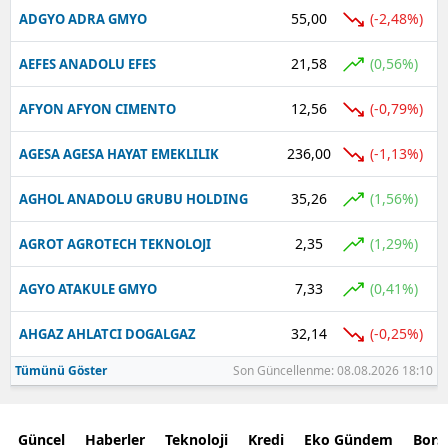
55,00
(-2,48%)
ADGYO ADRA GMYO
21,58
(0,56%)
AEFES ANADOLU EFES
12,56
(-0,79%)
AFYON AFYON CIMENTO
236,00
(-1,13%)
AGESA AGESA HAYAT EMEKLILIK
35,26
(1,56%)
AGHOL ANADOLU GRUBU HOLDING
2,35
(1,29%)
AGROT AGROTECH TEKNOLOJI
7,33
(0,41%)
AGYO ATAKULE GMYO
32,14
(-0,25%)
AHGAZ AHLATCI DOGALGAZ
Tümünü Göster
Son Güncellenme: 08.08.2026 18:10
Güncel
Haberler
Teknoloji
Kredi
Eko Gündem
Bors