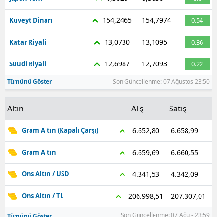
154,2465
154,7974
Kuveyt Dinarı
0.54
13,0730
13,1095
Katar Riyali
0.36
12,6987
12,7093
Suudi Riyali
0.22
Tümünü Göster
Son Güncellenme: 07 Ağustos 23:50
Altın
Alış
Satış
6.658,99
6.652,80
Gram Altın (Kapalı Çarşı)
6.660,55
6.659,69
Gram Altın
4.342,09
4.341,53
Ons Altın / USD
207.307,01
206.998,51
Ons Altın / TL
Son Güncellenme: 07 Ağu - 23:59
Tümünü Göster