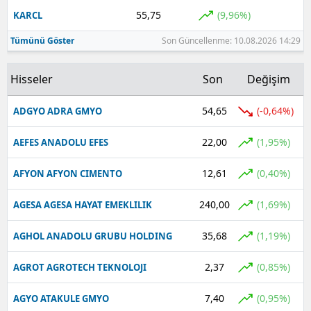
55,75
(9,96%)
KARCL
Tümünü Göster
Son Güncellenme: 10.08.2026 14:29
Hisseler
Son
Değişim
54,65
(-0,64%)
ADGYO ADRA GMYO
22,00
(1,95%)
AEFES ANADOLU EFES
12,61
(0,40%)
AFYON AFYON CIMENTO
240,00
(1,69%)
AGESA AGESA HAYAT EMEKLILIK
35,68
(1,19%)
AGHOL ANADOLU GRUBU HOLDING
2,37
(0,85%)
AGROT AGROTECH TEKNOLOJI
7,40
(0,95%)
AGYO ATAKULE GMYO