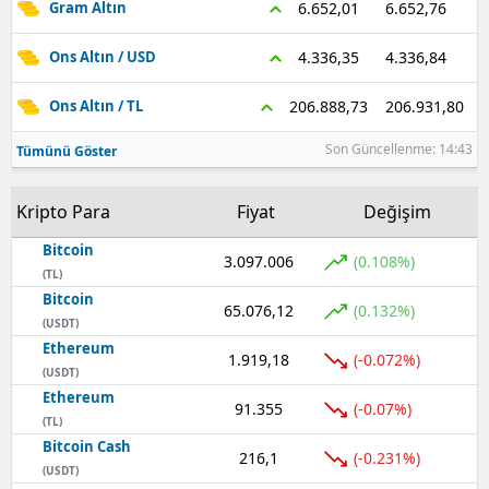
6.652,76
6.652,01
Gram Altın
4.336,84
4.336,35
Ons Altın / USD
206.931,80
206.888,73
Ons Altın / TL
Son Güncellenme: 14:43
Tümünü Göster
Kripto Para
Fiyat
Değişim
Bitcoin
3.097.006
(0.108%)
(TL)
Bitcoin
65.076,12
(0.132%)
(USDT)
Ethereum
1.919,18
(-0.072%)
(USDT)
Ethereum
91.355
(-0.07%)
(TL)
Bitcoin Cash
216,1
(-0.231%)
(USDT)