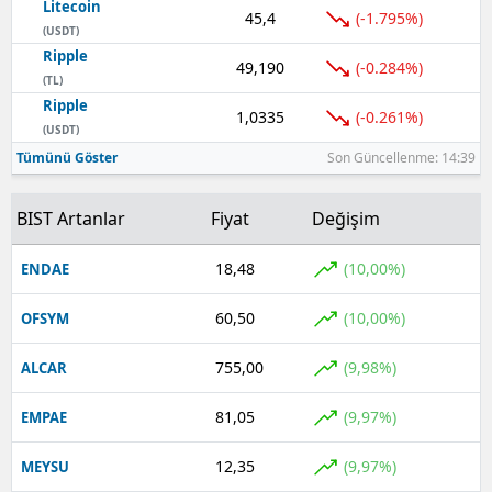
Litecoin
45,4
(-1.795%)
(USDT)
Ripple
49,190
(-0.284%)
(TL)
Ripple
1,0335
(-0.261%)
(USDT)
Tümünü Göster
Son Güncellenme: 14:39
BIST Artanlar
Fiyat
Değişim
18,48
(10,00%)
ENDAE
60,50
(10,00%)
OFSYM
755,00
(9,98%)
ALCAR
81,05
(9,97%)
EMPAE
12,35
(9,97%)
MEYSU