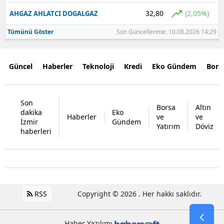
32,80
(2,05%)
AHGAZ AHLATCI DOGALGAZ
Tümünü Göster
Son Güncellenme: 10.08.2026 14:29
Güncel
Haberler
Teknoloji
Kredi
Eko Gündem
Bors
Son
Borsa
Altın
dakika
Eko
Haberler
ve
ve
İzmir
Gündem
Yatırım
Döviz
haberleri
RSS
Copyright © 2026 . Her hakkı saklıdır.
Haber Yazılımı