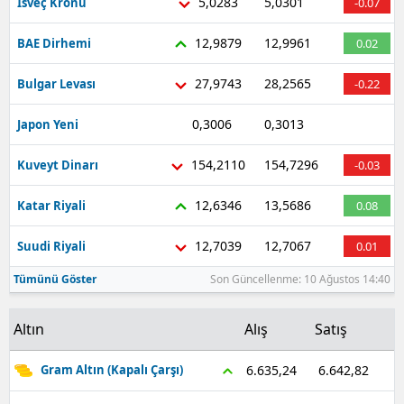
5,0283
5,0301
İsveç Kronu
-0.07
12,9879
12,9961
BAE Dirhemi
0.02
27,9743
28,2565
Bulgar Levası
-0.22
0,3006
0,3013
Japon Yeni
-0.63
154,2110
154,7296
Kuveyt Dinarı
-0.03
12,6346
13,5686
Katar Riyali
0.08
12,7039
12,7067
Suudi Riyali
0.01
Tümünü Göster
Son Güncellenme: 10 Ağustos 14:40
Altın
Alış
Satış
6.642,82
6.635,24
Gram Altın (Kapalı Çarşı)