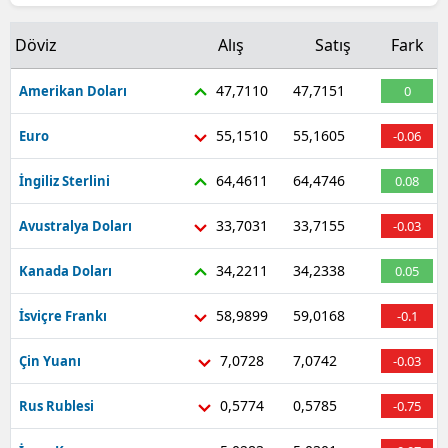
Döviz
Alış
Satış
Fark
47,7110
47,7151
Amerikan Doları
0
55,1510
55,1605
Euro
-0.06
64,4611
64,4746
İngiliz Sterlini
0.08
33,7031
33,7155
Avustralya Doları
-0.03
34,2211
34,2338
Kanada Doları
0.05
58,9899
59,0168
İsviçre Frankı
-0.1
7,0728
7,0742
Çin Yuanı
-0.03
0,5774
0,5785
Rus Rublesi
-0.75