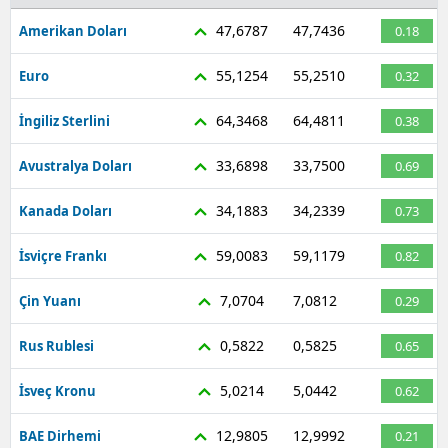
47,6787
47,7436
Amerikan Doları
0.18
55,1254
55,2510
Euro
0.32
64,3468
64,4811
İngiliz Sterlini
0.38
33,6898
33,7500
Avustralya Doları
0.69
34,1883
34,2339
Kanada Doları
0.73
59,0083
59,1179
İsviçre Frankı
0.82
7,0704
7,0812
Çin Yuanı
0.29
0,5822
0,5825
Rus Rublesi
0.65
5,0214
5,0442
İsveç Kronu
0.62
12,9805
12,9992
BAE Dirhemi
0.21