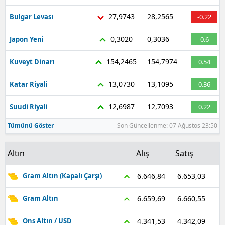
27,9743
28,2565
Bulgar Levası
-0.22
0,3020
0,3036
Japon Yeni
0.6
154,2465
154,7974
Kuveyt Dinarı
0.54
13,0730
13,1095
Katar Riyali
0.36
12,6987
12,7093
Suudi Riyali
0.22
Tümünü Göster
Son Güncellenme: 07 Ağustos 23:50
Altın
Alış
Satış
6.653,03
6.646,84
Gram Altın (Kapalı Çarşı)
6.660,55
6.659,69
Gram Altın
4.342,09
4.341,53
Ons Altın / USD