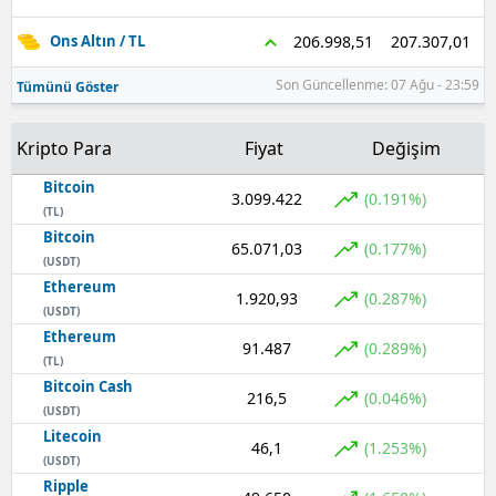
207.307,01
206.998,51
Ons Altın / TL
Son Güncellenme: 07 Ağu - 23:59
Tümünü Göster
Kripto Para
Fiyat
Değişim
Bitcoin
3.099.422
(0.191%)
(TL)
Bitcoin
65.071,03
(0.177%)
(USDT)
Ethereum
1.920,93
(0.287%)
(USDT)
Ethereum
91.487
(0.289%)
(TL)
Bitcoin Cash
216,5
(0.046%)
(USDT)
Litecoin
46,1
(1.253%)
(USDT)
Ripple