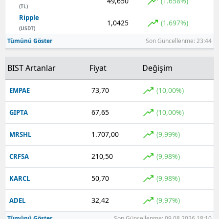
49,650
(1.658%)
(TL)
Ripple
1,0425
(1.697%)
(USDT)
Tümünü Göster
Son Güncellenme: 23:44
BIST Artanlar
Fiyat
Değişim
73,70
(10,00%)
EMPAE
67,65
(10,00%)
GIPTA
1.707,00
(9,99%)
MRSHL
210,50
(9,98%)
CRFSA
50,70
(9,98%)
KARCL
32,42
(9,97%)
ADEL
Tümünü Göster
Son Güncellenme: 09.08.2026 18:10