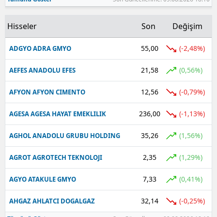
Hisseler
Son
Değişim
55,00
(-2,48%)
ADGYO ADRA GMYO
21,58
(0,56%)
AEFES ANADOLU EFES
12,56
(-0,79%)
AFYON AFYON CIMENTO
236,00
(-1,13%)
AGESA AGESA HAYAT EMEKLILIK
35,26
(1,56%)
AGHOL ANADOLU GRUBU HOLDING
2,35
(1,29%)
AGROT AGROTECH TEKNOLOJI
7,33
(0,41%)
AGYO ATAKULE GMYO
32,14
(-0,25%)
AHGAZ AHLATCI DOGALGAZ