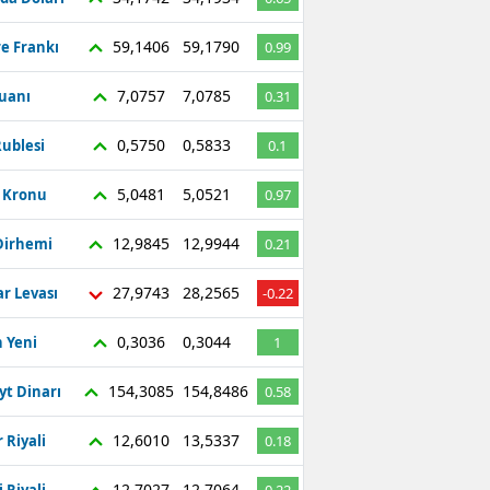
59,1406
59,1790
re Frankı
0.99
7,0757
7,0785
Yuanı
0.31
0,5750
0,5833
ublesi
0.1
5,0481
5,0521
ç Kronu
0.97
12,9845
12,9944
Dirhemi
0.21
27,9743
28,2565
r Levası
-0.22
0,3036
0,3044
 Yeni
1
154,3085
154,8486
yt Dinarı
0.58
12,6010
13,5337
 Riyali
0.18
12,7027
12,7064