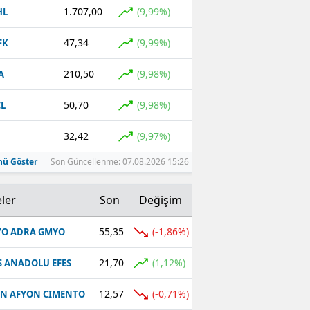
1.707,00
(9,99%)
HL
47,34
(9,99%)
FK
210,50
(9,98%)
A
50,70
(9,98%)
L
32,42
(9,97%)
ü Göster
Son Güncellenme: 07.08.2026 15:26
ler
Son
Değişim
55,35
(-1,86%)
O ADRA GMYO
21,70
(1,12%)
S ANADOLU EFES
12,57
(-0,71%)
N AFYON CIMENTO