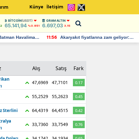
Künye
İletişim
ırım
BITCOIN
(USDT)
GRAM ALTIN
65.141,94
6.697,03
42
%0.851
3,15
Batman Havalimanı
Akaryakıt fiyatlarına zam geliyor:
11:56
 açıklamalarda
Yeni tarih açıklandı
z
Alış
Satış
Fark
ikan
47,6969
47,7101
0.17
ı
55,2529
55,2623
0.45
64,4319
64,4515
z Sterlini
0.42
tralya
33,7360
33,7549
0.76
ı
34,1742
34,1934
da Doları
0.65