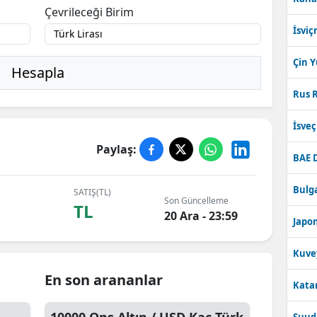
Çevrileceği Birim
İsviç
Çin 
Hesapla
Rus R
İsve
Paylaş:
BAE 
Bulga
SATIŞ(TL)
Son Güncelleme
TL
20 Ara - 23:59
Japon
Kuve
En son arananlar
Katar