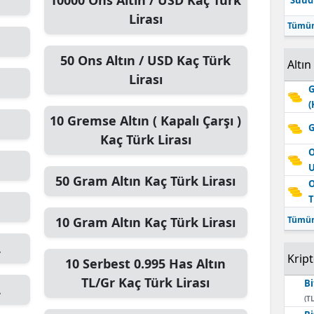
10000
Ons Altın / USD
Kaç Türk
Suudi
Lirası
Tümün
50
Ons Altın / USD
Kaç Türk
Altın
Lirası
G
(
10
Gremse Altın ( Kapalı Çarşı )
G
Kaç Türk Lirası
O
50
Gram Altın
Kaç Türk Lirası
O
T
10
Gram Altın
Kaç Türk Lirası
Tümün
L
Krip
10
Serbest 0.995 Has Altın
TL/Gr
Kaç Türk Lirası
Bi
L
(TL