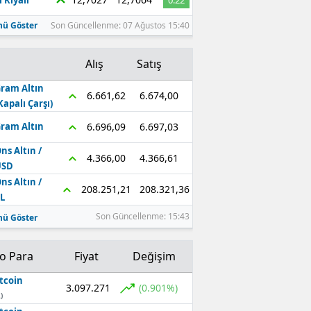
 Riyali
0.22
ü Göster
Son Güncellenme: 07 Ağustos 15:40
Alış
Satış
ram Altın
6.674,00
6.661,62
Kapalı Çarşı)
6.697,03
6.696,09
ram Altın
ns Altın /
4.366,61
4.366,00
USD
ns Altın /
208.321,36
208.251,21
L
Son Güncellenme: 15:43
ü Göster
to Para
Fiyat
Değişim
tcoin
3.097.271
(0.901%)
)