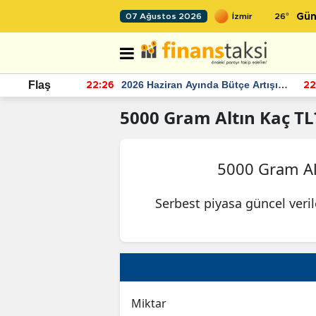
26
°
07 Ağustos 2026
Gün
r seviyesinin
2026 Haziran Ayında Bütçe Artışı
Flaş
22:26
22
Yaşandı
5000
Gram Altın
Kaç TL
5000 Gram Al
Serbest piyasa güncel veri
Miktar