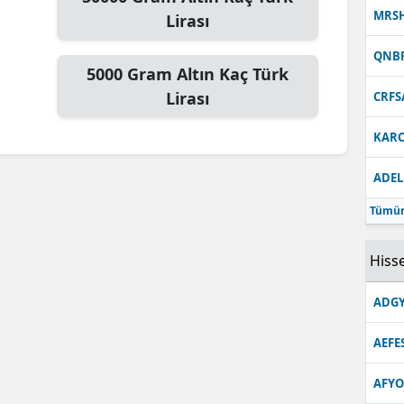
MRS
Lirası
QNB
5000
Gram Altın
Kaç Türk
Lirası
CRFS
KARC
ADEL
Tümün
Hisse
ADGY
AEFE
AFYO