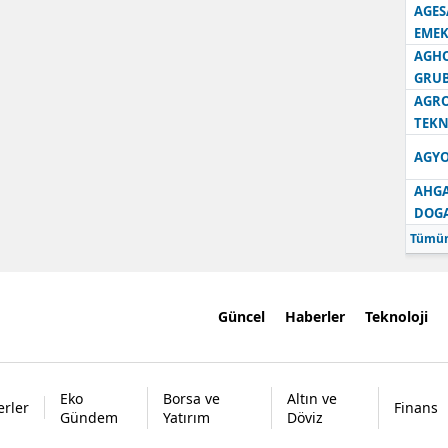
AGES
EMEK
AGH
GRU
AGRO
TEKN
AGYO
AHGA
DOG
Tümün
Güncel
Haberler
Teknoloji
Eko
Borsa ve
Altın ve
rler
Finans
Gündem
Yatırım
Döviz