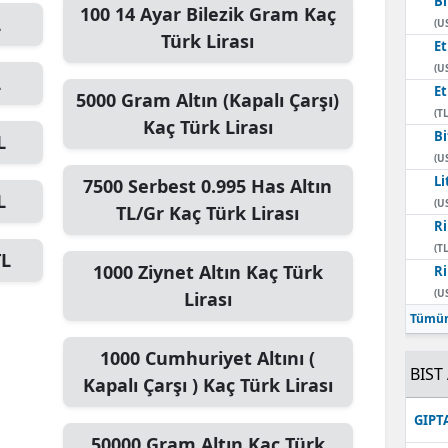
Bi
100
14 Ayar Bilezik Gram
Kaç
L
(U
Türk Lirası
E
(U
L
E
5000
Gram Altın (Kapalı Çarşı)
(TL
Kaç Türk Lirası
Bi
L
(U
Li
7500
Serbest 0.995 Has Altın
L
(U
TL/Gr
Kaç Türk Lirası
Ri
(TL
TL
1000
Ziynet Altın
Kaç Türk
Ri
(U
Lirası
Tümün
1000
Cumhuriyet Altını (
BIST 
Kapalı Çarşı )
Kaç Türk Lirası
GIPT
50000
Gram Altın
Kaç Türk