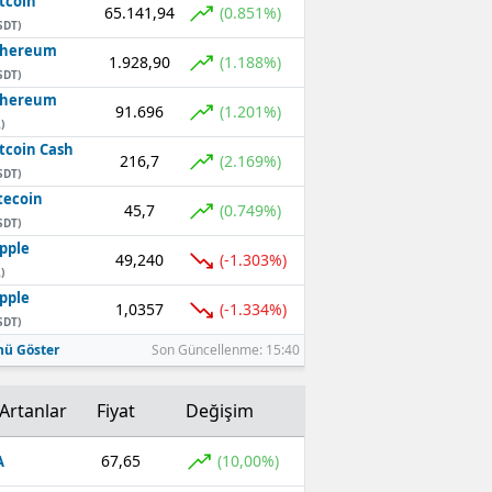
tcoin
65.141,94
(0.851%)
SDT)
thereum
1.928,90
(1.188%)
SDT)
thereum
91.696
(1.201%)
)
tcoin Cash
216,7
(2.169%)
SDT)
tecoin
45,7
(0.749%)
SDT)
pple
49,240
(-1.303%)
)
pple
1,0357
(-1.334%)
SDT)
ü Göster
Son Güncellenme: 15:40
Artanlar
Fiyat
Değişim
67,65
(10,00%)
A