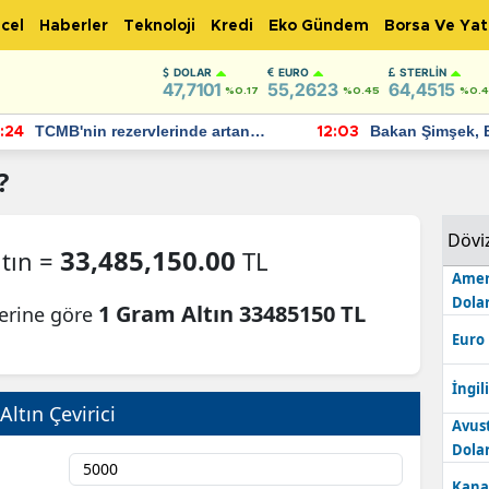
cel
Haberler
Teknoloji
Kredi
Eko Gündem
Borsa Ve Yat
DOLAR
EURO
STERLIN
47,7101
55,2623
64,4515
%0.17
%0.45
%0.
TCMB'nin rezervlerinde artan
Bakan Şimşek, 
:24
12:03
momentum devam ediyor
için umut verici
bulundu
?
Dövi
33,485,150.00
tın =
TL
Amer
Dolar
1 Gram Altın 33485150 TL
lerine göre
Euro
İngili
Altın Çevirici
Avus
Dolar
Kana