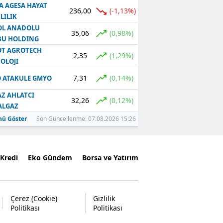
A AGESA HAYAT
236,00
(-1,13%)
LILIK
OL ANADOLU
35,06
(0,98%)
BU HOLDING
T AGROTECH
2,35
(1,29%)
OLOJI
7,31
(0,14%)
 ATAKULE GMYO
Z AHLATCI
32,26
(0,12%)
ALGAZ
ü Göster
Son Güncellenme: 07.08.2026 15:26
Kredi
Eko Gündem
Borsa ve Yatırım
Çerez (Cookie)
Gizlilik
Politikası
Politikası