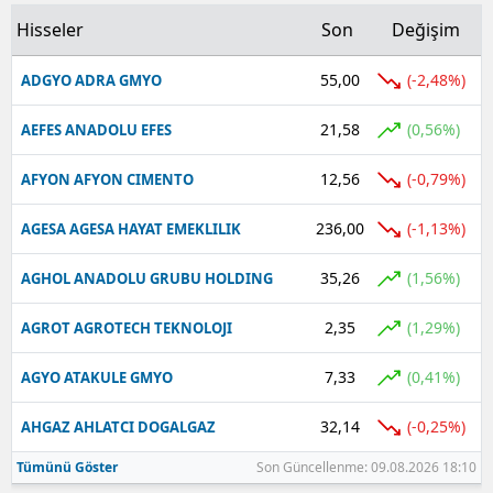
Hisseler
Son
Değişim
55,00
(-2,48%)
ADGYO ADRA GMYO
21,58
(0,56%)
AEFES ANADOLU EFES
12,56
(-0,79%)
AFYON AFYON CIMENTO
236,00
(-1,13%)
AGESA AGESA HAYAT EMEKLILIK
35,26
(1,56%)
AGHOL ANADOLU GRUBU HOLDING
2,35
(1,29%)
AGROT AGROTECH TEKNOLOJI
7,33
(0,41%)
AGYO ATAKULE GMYO
32,14
(-0,25%)
AHGAZ AHLATCI DOGALGAZ
Tümünü Göster
Son Güncellenme: 09.08.2026 18:10