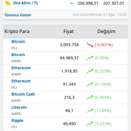
207.307,01
206.998,51
Ons Altın / TL
Son Güncellenme: 07 Ağu - 23:59
Tümünü Göster
Kripto Para
Fiyat
Değişim
Bitcoin
3.093.758
(-0.001%)
(TL)
Bitcoin
64.989,37
(0.05%)
(USDT)
Ethereum
1.918,95
(0.233%)
(USDT)
Ethereum
91.343
(0.156%)
(TL)
Bitcoin Cash
216,3
(0.464%)
(USDT)
Litecoin
46,1
(1.184%)
(USDT)
Ripple
49,490
(1.227%)
(TL)