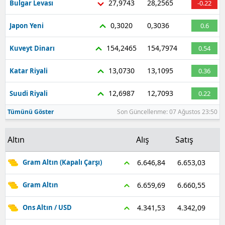
27,9743
28,2565
Bulgar Levası
-0.22
0,3020
0,3036
Japon Yeni
0.6
154,2465
154,7974
Kuveyt Dinarı
0.54
13,0730
13,1095
Katar Riyali
0.36
12,6987
12,7093
Suudi Riyali
0.22
Tümünü Göster
Son Güncellenme: 07 Ağustos 23:50
Altın
Alış
Satış
6.653,03
6.646,84
Gram Altın (Kapalı Çarşı)
6.660,55
6.659,69
Gram Altın
4.342,09
4.341,53
Ons Altın / USD