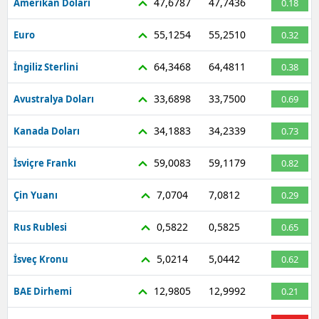
47,6787
47,7436
Amerikan Doları
0.18
55,1254
55,2510
Euro
0.32
64,3468
64,4811
İngiliz Sterlini
0.38
33,6898
33,7500
Avustralya Doları
0.69
34,1883
34,2339
Kanada Doları
0.73
59,0083
59,1179
İsviçre Frankı
0.82
7,0704
7,0812
Çin Yuanı
0.29
0,5822
0,5825
Rus Rublesi
0.65
5,0214
5,0442
İsveç Kronu
0.62
12,9805
12,9992
BAE Dirhemi
0.21