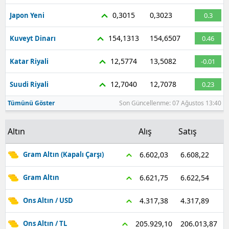
0,3015
0,3023
Japon Yeni
0.3
154,1313
154,6507
Kuveyt Dinarı
0.46
12,5774
13,5082
Katar Riyali
-0.01
12,7040
12,7078
Suudi Riyali
0.23
Tümünü Göster
Son Güncellenme: 07 Ağustos 13:40
Altın
Alış
Satış
6.608,22
6.602,03
Gram Altın (Kapalı Çarşı)
6.622,54
6.621,75
Gram Altın
4.317,89
4.317,38
Ons Altın / USD
206.013,87
205.929,10
Ons Altın / TL