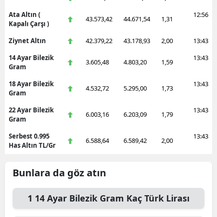
Ata Altın (
12:56
43.573,42
44.671,54
1,31
Kapalı Çarşı )
Ziynet Altın
42.379,22
43.178,93
2,00
13:43
14 Ayar Bilezik
13:43
3.605,48
4.803,20
1,59
Gram
18 Ayar Bilezik
13:43
4.532,72
5.295,00
1,73
Gram
22 Ayar Bilezik
13:43
6.003,16
6.203,09
1,79
Gram
Serbest 0.995
13:43
6.588,64
6.589,42
2,00
Has Altın TL/Gr
Bunlara da göz atın
1
14 Ayar Bilezik Gram
Kaç Türk Lirası