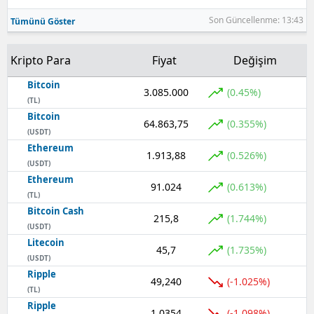
Son Güncellenme: 13:43
Tümünü Göster
Kripto Para
Fiyat
Değişim
Bitcoin
3.085.000
(0.45%)
(TL)
Bitcoin
64.863,75
(0.355%)
(USDT)
Ethereum
1.913,88
(0.526%)
(USDT)
Ethereum
91.024
(0.613%)
(TL)
Bitcoin Cash
215,8
(1.744%)
(USDT)
Litecoin
45,7
(1.735%)
(USDT)
Ripple
49,240
(-1.025%)
(TL)
Ripple
1,0354
(-1.098%)