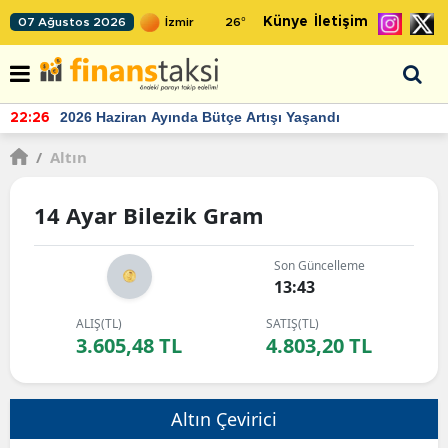
Künye
İletişim
07 Ağustos 2026
26
°
2026 Haziran Ayında Bütçe Artışı Yaşandı
22:26
/
Altın
14 Ayar Bilezik Gram
Son Güncelleme
13:43
ALIŞ(TL)
SATIŞ(TL)
3.605,48 TL
4.803,20 TL
Altın Çevirici