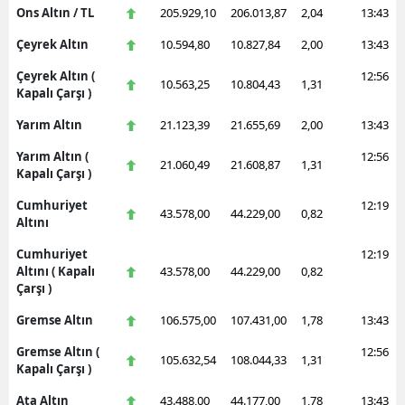
Ons Altın / TL
205.929,10
206.013,87
2,04
13:43
Çeyrek Altın
10.594,80
10.827,84
2,00
13:43
Çeyrek Altın (
12:56
10.563,25
10.804,43
1,31
Kapalı Çarşı )
Yarım Altın
21.123,39
21.655,69
2,00
13:43
Yarım Altın (
12:56
21.060,49
21.608,87
1,31
Kapalı Çarşı )
Cumhuriyet
12:19
43.578,00
44.229,00
0,82
Altını
Cumhuriyet
12:19
Altını ( Kapalı
43.578,00
44.229,00
0,82
Çarşı )
Gremse Altın
106.575,00
107.431,00
1,78
13:43
Gremse Altın (
12:56
105.632,54
108.044,33
1,31
Kapalı Çarşı )
Ata Altın
43.488,00
44.177,00
1,78
13:43