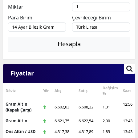
Miktar
Para Birimi
Çevrileceği Birim
Hesapla
Fiyatlar
Değişim
Döviz
Yön
Alış
Satış
Saat
%
Gram Altın
12:56
6.602,03
6.608,22
1,31
(Kapalı Çarşı)
Gram Altın
6.621,75
6.622,54
2,00
13:43
Ons Altın / USD
4.317,38
4.317,89
1,83
13:43