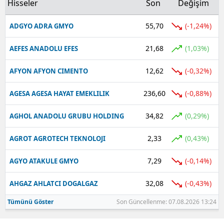
Hisseler
Son
Değişim
55,70
(-1,24%)
ADGYO ADRA GMYO
21,68
(1,03%)
AEFES ANADOLU EFES
12,62
(-0,32%)
AFYON AFYON CIMENTO
236,60
(-0,88%)
AGESA AGESA HAYAT EMEKLILIK
34,82
(0,29%)
AGHOL ANADOLU GRUBU HOLDING
2,33
(0,43%)
AGROT AGROTECH TEKNOLOJI
7,29
(-0,14%)
AGYO ATAKULE GMYO
32,08
(-0,43%)
AHGAZ AHLATCI DOGALGAZ
Tümünü Göster
Son Güncellenme: 07.08.2026 13:24