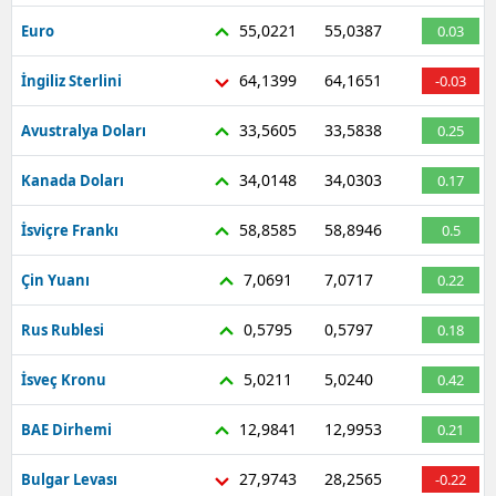
55,0221
55,0387
Euro
0.03
64,1399
64,1651
İngiliz Sterlini
-0.03
33,5605
33,5838
Avustralya Doları
0.25
34,0148
34,0303
Kanada Doları
0.17
58,8585
58,8946
İsviçre Frankı
0.5
7,0691
7,0717
Çin Yuanı
0.22
0,5795
0,5797
Rus Rublesi
0.18
5,0211
5,0240
İsveç Kronu
0.42
12,9841
12,9953
BAE Dirhemi
0.21
27,9743
28,2565
Bulgar Levası
-0.22