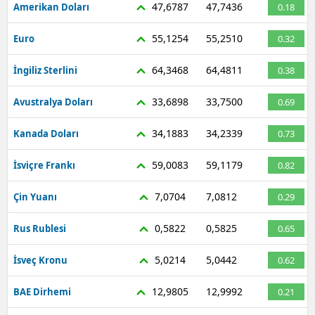
47,6787
47,7436
Amerikan Doları
0.18
55,1254
55,2510
Euro
0.32
64,3468
64,4811
İngiliz Sterlini
0.38
33,6898
33,7500
Avustralya Doları
0.69
34,1883
34,2339
Kanada Doları
0.73
59,0083
59,1179
İsviçre Frankı
0.82
7,0704
7,0812
Çin Yuanı
0.29
0,5822
0,5825
Rus Rublesi
0.65
5,0214
5,0442
İsveç Kronu
0.62
12,9805
12,9992
BAE Dirhemi
0.21