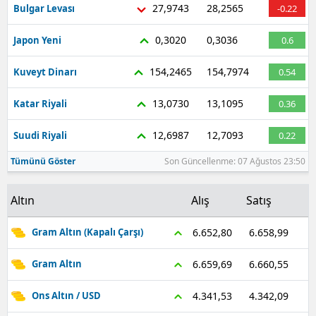
27,9743
28,2565
Bulgar Levası
-0.22
0,3020
0,3036
Japon Yeni
0.6
154,2465
154,7974
Kuveyt Dinarı
0.54
13,0730
13,1095
Katar Riyali
0.36
12,6987
12,7093
Suudi Riyali
0.22
Tümünü Göster
Son Güncellenme: 07 Ağustos 23:50
Altın
Alış
Satış
6.658,99
6.652,80
Gram Altın (Kapalı Çarşı)
6.660,55
6.659,69
Gram Altın
4.342,09
4.341,53
Ons Altın / USD