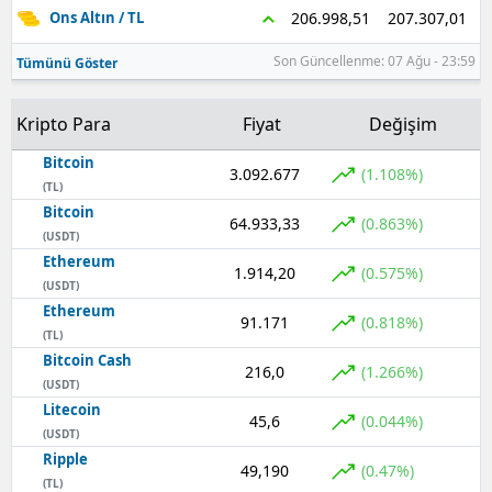
207.307,01
206.998,51
Ons Altın / TL
Son Güncellenme: 07 Ağu - 23:59
Tümünü Göster
Kripto Para
Fiyat
Değişim
Bitcoin
3.092.677
(1.108%)
(TL)
Bitcoin
64.933,33
(0.863%)
(USDT)
Ethereum
1.914,20
(0.575%)
(USDT)
Ethereum
91.171
(0.818%)
(TL)
Bitcoin Cash
216,0
(1.266%)
(USDT)
Litecoin
45,6
(0.044%)
(USDT)
Ripple
49,190
(0.47%)
(TL)