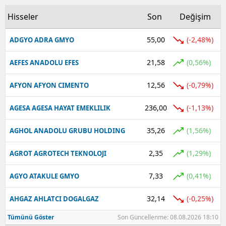
Hisseler
Son
Değişim
55,00
(-2,48%)
ADGYO ADRA GMYO
21,58
(0,56%)
AEFES ANADOLU EFES
12,56
(-0,79%)
AFYON AFYON CIMENTO
236,00
(-1,13%)
AGESA AGESA HAYAT EMEKLILIK
35,26
(1,56%)
AGHOL ANADOLU GRUBU HOLDING
2,35
(1,29%)
AGROT AGROTECH TEKNOLOJI
7,33
(0,41%)
AGYO ATAKULE GMYO
32,14
(-0,25%)
AHGAZ AHLATCI DOGALGAZ
Tümünü Göster
Son Güncellenme: 08.08.2026 18:10