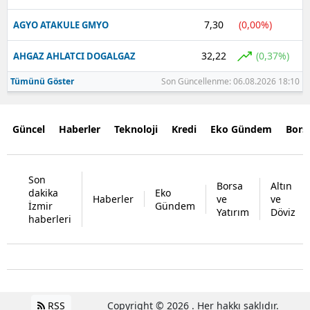
7,30
(0,00%)
AGYO ATAKULE GMYO
32,22
(0,37%)
AHGAZ AHLATCI DOGALGAZ
Tümünü Göster
Son Güncellenme: 06.08.2026 18:10
Güncel
Haberler
Teknoloji
Kredi
Eko Gündem
Bors
Son
Borsa
Altın
dakika
Eko
Haberler
ve
ve
İzmir
Gündem
Yatırım
Döviz
haberleri
RSS
Copyright © 2026 . Her hakkı saklıdır.