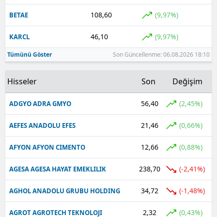
108,60
(9,97%)
BETAE
46,10
(9,97%)
KARCL
Tümünü Göster
Son Güncellenme: 06.08.2026 18:10
Hisseler
Son
Değişim
56,40
(2,45%)
ADGYO ADRA GMYO
21,46
(0,66%)
AEFES ANADOLU EFES
12,66
(0,88%)
AFYON AFYON CIMENTO
238,70
(-2,41%)
AGESA AGESA HAYAT EMEKLILIK
34,72
(-1,48%)
AGHOL ANADOLU GRUBU HOLDING
2,32
(0,43%)
AGROT AGROTECH TEKNOLOJI