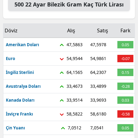
500
22 Ayar Bilezik Gram
Kaç Türk Lirası
Döviz
Alış
Satış
Fark
47,5863
47,5978
Amerikan Doları
0.05
54,9544
54,9861
Euro
-0.07
64,1565
64,2307
İngiliz Sterlini
0.15
33,4673
33,4899
Avustralya Doları
-0.28
33,9514
33,9693
Kanada Doları
0.03
58,5822
58,6180
İsviçre Frankı
-0.58
7,0512
7,0541
Çin Yuanı
0.05