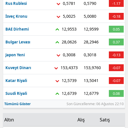
0,5781
0,5790
Rus Rublesi
-1.17
5,0025
5,0080
İsveç Kronu
-0.18
12,9553
12,9599
BAE Dirhemi
0.05
28,0626
28,2946
Bulgar Levası
0.37
0,3008
0,3018
Japon Yeni
-0.13
153,4373
153,9760
Kuveyt Dinarı
-0.07
12,5739
13,5041
Katar Riyali
-0.07
12,6739
12,6779
Suudi Riyali
0.08
Tümünü Göster
Son Güncellenme: 06 Ağustos 22:10
Altın
Alış
Satış