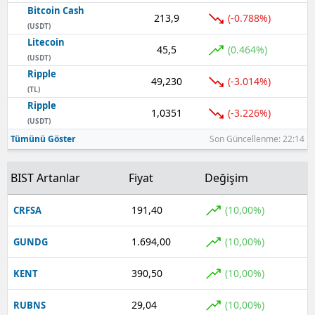
Bitcoin Cash
213,9
(-0.788%)
(USDT)
Litecoin
45,5
(0.464%)
(USDT)
Ripple
49,230
(-3.014%)
(TL)
Ripple
1,0351
(-3.226%)
(USDT)
Tümünü Göster
Son Güncellenme: 22:14
BIST Artanlar
Fiyat
Değişim
191,40
(10,00%)
CRFSA
1.694,00
(10,00%)
GUNDG
390,50
(10,00%)
KENT
29,04
(10,00%)
RUBNS