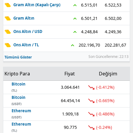
6.522,53
6.515,01
Gram Altın (Kapalı Çarşı)
6.502,00
6.501,21
Gram Altın
4.249,36
4.248,84
Ons Altın / USD
202.281,67
202.196,70
Ons Altın / TL
Son Güncellenme: 22:13
Tümünü Göster
Kripto Para
Fiyat
Değişim
Bitcoin
3.064.641
(-0.412%)
(TL)
Bitcoin
64.454,14
(-0.665%)
(USDT)
Ethereum
1.909,18
(-0.486%)
(USDT)
Ethereum
90.775
(-0.24%)
(TL)