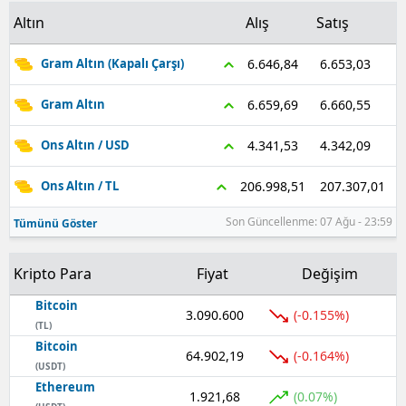
Altın
Alış
Satış
6.653,03
6.646,84
Gram Altın (Kapalı Çarşı)
6.660,55
6.659,69
Gram Altın
4.342,09
4.341,53
Ons Altın / USD
207.307,01
206.998,51
Ons Altın / TL
Son Güncellenme: 07 Ağu - 23:59
Tümünü Göster
Kripto Para
Fiyat
Değişim
Bitcoin
3.090.600
(-0.155%)
(TL)
Bitcoin
64.902,19
(-0.164%)
(USDT)
Ethereum
1.921,68
(0.07%)