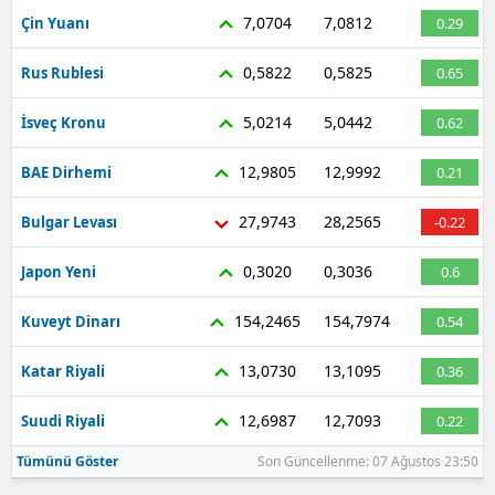
7,0704
7,0812
Çin Yuanı
0.29
0,5822
0,5825
Rus Rublesi
0.65
5,0214
5,0442
İsveç Kronu
0.62
12,9805
12,9992
BAE Dirhemi
0.21
27,9743
28,2565
Bulgar Levası
-0.22
0,3020
0,3036
Japon Yeni
0.6
154,2465
154,7974
Kuveyt Dinarı
0.54
13,0730
13,1095
Katar Riyali
0.36
12,6987
12,7093
Suudi Riyali
0.22
Tümünü Göster
Son Güncellenme: 07 Ağustos 23:50