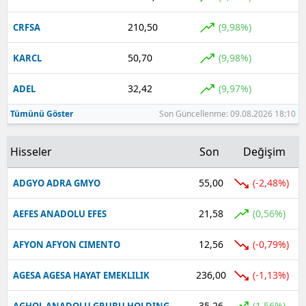
210,50
(9,98%)
CRFSA
50,70
(9,98%)
KARCL
32,42
(9,97%)
ADEL
Tümünü Göster
Son Güncellenme: 09.08.2026 18:10
Hisseler
Son
Değişim
55,00
(-2,48%)
ADGYO ADRA GMYO
21,58
(0,56%)
AEFES ANADOLU EFES
12,56
(-0,79%)
AFYON AFYON CIMENTO
236,00
(-1,13%)
AGESA AGESA HAYAT EMEKLILIK
35,26
(1,56%)
AGHOL ANADOLU GRUBU HOLDING