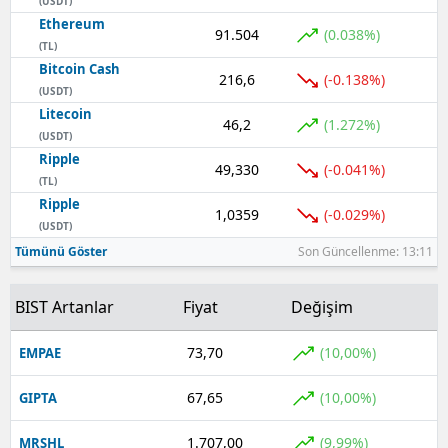
(USDT)
Ethereum
91.504
(0.038%)
(TL)
Bitcoin Cash
216,6
(-0.138%)
(USDT)
Litecoin
46,2
(1.272%)
(USDT)
Ripple
49,330
(-0.041%)
(TL)
Ripple
1,0359
(-0.029%)
(USDT)
Tümünü Göster
Son Güncellenme: 13:11
BIST Artanlar
Fiyat
Değişim
73,70
(10,00%)
EMPAE
67,65
(10,00%)
GIPTA
1.707,00
(9,99%)
MRSHL