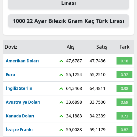
Lirası
1000
22 Ayar Bilezik Gram
Kaç Türk Lirası
Döviz
Alış
Satış
Fark
47,6787
47,7436
Amerikan Doları
0.18
55,1254
55,2510
Euro
0.32
64,3468
64,4811
İngiliz Sterlini
0.38
33,6898
33,7500
Avustralya Doları
0.69
34,1883
34,2339
Kanada Doları
0.73
59,0083
59,1179
İsviçre Frankı
0.82