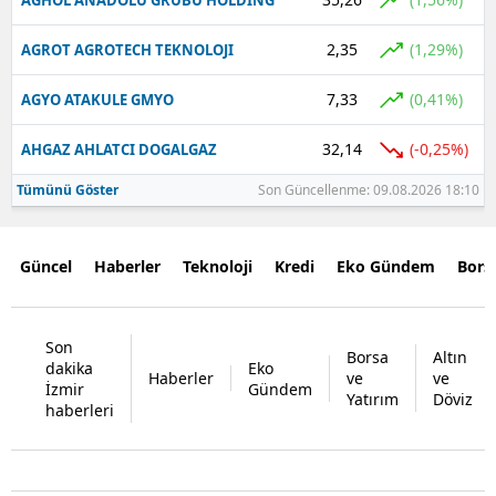
2,35
(1,29%)
AGROT AGROTECH TEKNOLOJI
7,33
(0,41%)
AGYO ATAKULE GMYO
32,14
(-0,25%)
AHGAZ AHLATCI DOGALGAZ
Tümünü Göster
Son Güncellenme: 09.08.2026 18:10
Güncel
Haberler
Teknoloji
Kredi
Eko Gündem
Bors
Son
Borsa
Altın
dakika
Eko
Haberler
ve
ve
İzmir
Gündem
Yatırım
Döviz
haberleri