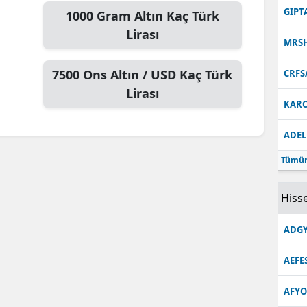
GIPT
1000
Gram Altın
Kaç Türk
Lirası
MRS
7500
Ons Altın / USD
Kaç Türk
CRFS
Lirası
KARC
ADEL
Tümün
Hisse
ADGY
AEFE
AFYO