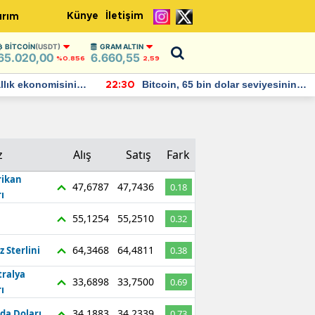
Künye
İletişim
ırım
BITCOIN
(USDT)
GRAM ALTIN
65.020,00
6.660,55
%0.856
2,59
allık ekonomisinin
Bitcoin, 65 bin dolar seviyesinin
22:30
büyümesini
altına düştü...
z
Alış
Satış
Fark
ikan
47,6787
47,7436
0.18
ı
55,1254
55,2510
0.32
64,3468
64,4811
z Sterlini
0.38
tralya
33,6898
33,7500
0.69
ı
34,1883
34,2339
da Doları
0.73