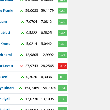
59,0083
59,1179
re Frankı
0.82
7,0704
7,0812
Yuanı
0.29
0,5822
0,5825
ublesi
0.65
5,0214
5,0442
ç Kronu
0.62
12,9805
12,9992
Dirhemi
0.21
27,9743
28,2565
r Levası
-0.22
0,3020
0,3036
 Yeni
0.6
154,2465
154,7974
yt Dinarı
0.54
13,0730
13,1095
 Riyali
0.36
12,6987
12,7093