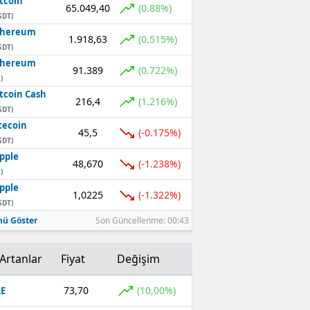
tcoin
65.049,40
(0.88%)
SDT)
thereum
1.918,63
(0.515%)
SDT)
thereum
91.389
(0.722%)
)
tcoin Cash
216,4
(1.216%)
SDT)
tecoin
45,5
(-0.175%)
SDT)
pple
48,670
(-1.238%)
)
pple
1,0225
(-1.322%)
SDT)
ü Göster
Son Güncellenme: 00:43
Artanlar
Fiyat
Değişim
73,70
(10,00%)
E