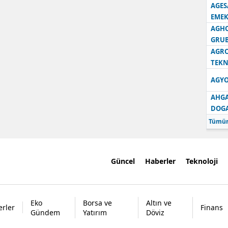
AGES
EMEK
AGH
GRU
AGRO
TEKN
AGYO
AHGA
DOG
Tümün
Güncel
Haberler
Teknoloji
Eko
Borsa ve
Altın ve
rler
Finans
Gündem
Yatırım
Döviz