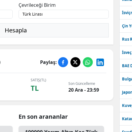
Çevrileceği Birim
İsviç
Çin 
Hesapla
Rus R
İsve
D
Paylaş:
BAE 
Bulga
SATIŞ(TL)
Son Güncelleme
TL
20 Ara - 23:59
Japon
Kuve
En son arananlar
Katar