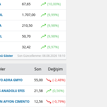
67,65
(10,00%)
A
1.707,00
(9,99%)
HL
210,50
(9,98%)
A
50,70
(9,98%)
L
32,42
(9,97%)
ü Göster
Son Güncellenme: 08.08.2026 18:10
ler
Son
Değişim
55,00
(-2,48%)
O ADRA GMYO
21,58
(0,56%)
S ANADOLU EFES
12,56
(-0,79%)
N AFYON CIMENTO