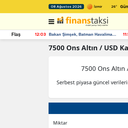
26
°
08 Ağustos 2026
Gün
nde artan
Bakan Şimşek, Batman Havalimanı
Flaş
12:03
11
diyor
için umut verici açıklamalarda
bulundu
7500
Ons Altın / USD
Ka
7500 Ons Altın
Serbest piyasa güncel veriler
Miktar