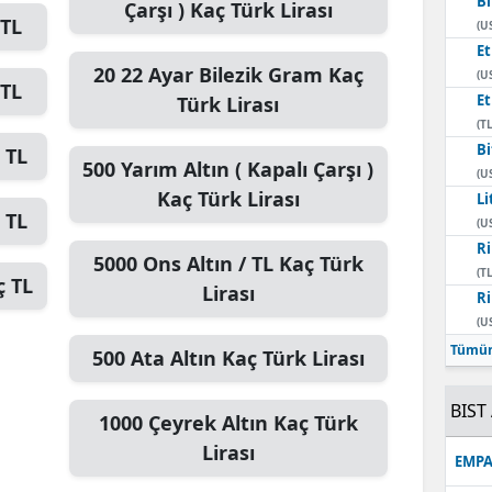
Bi
Çarşı )
Kaç Türk Lirası
TL
(U
E
20
22 Ayar Bilezik Gram
Kaç
(U
TL
E
Türk Lirası
(TL
Bi
 TL
500
Yarım Altın ( Kapalı Çarşı )
(U
Kaç Türk Lirası
Li
 TL
(U
Ri
5000
Ons Altın / TL
Kaç Türk
(TL
 TL
Lirası
Ri
(U
Tümün
500
Ata Altın
Kaç Türk Lirası
BIST 
1000
Çeyrek Altın
Kaç Türk
Lirası
EMPA