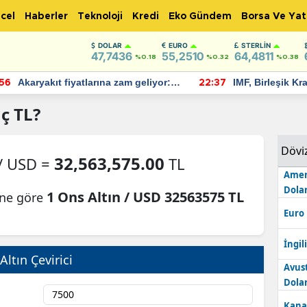
cel
Haberler
Teknoloji
Kredi
Eko Gündem
Borsa Ve Yat
DOLAR
EURO
STERLIN
47,7436
55,2510
64,4811
%0.18
%0.32
%0.38
Akaryakıt fiyatlarına zam geliyor:
IMF, Birleşik Kr
:56
22:37
Yeni tarih açıklandı
bu yıl yüzde 1 
öngörüyor
ç TL?
Dövi
32,563,575.00
 / USD =
TL
Amer
Dolar
1 Ons Altın / USD 32563575 TL
ine göre
Euro
İngili
Altın Çevirici
Avus
Dolar
Kana