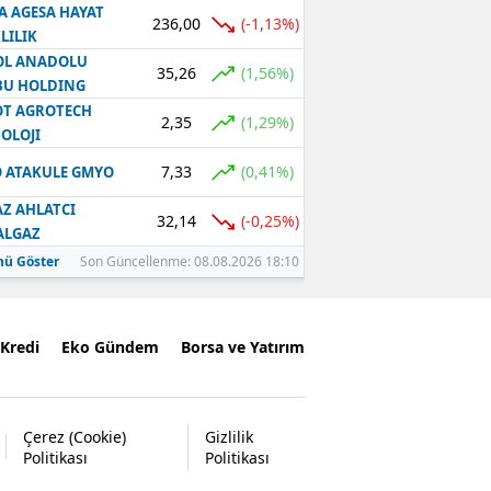
A AGESA HAYAT
236,00
(-1,13%)
LILIK
OL ANADOLU
35,26
(1,56%)
BU HOLDING
T AGROTECH
2,35
(1,29%)
OLOJI
7,33
(0,41%)
 ATAKULE GMYO
Z AHLATCI
32,14
(-0,25%)
ALGAZ
ü Göster
Son Güncellenme: 08.08.2026 18:10
Kredi
Eko Gündem
Borsa ve Yatırım
Çerez (Cookie)
Gizlilik
Politikası
Politikası