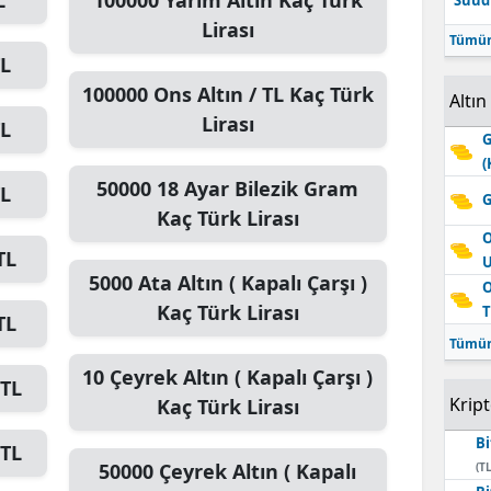
L
100000
Yarım Altın
Kaç Türk
Suudi
Lirası
Tümün
L
100000
Ons Altın / TL
Kaç Türk
Altın
Lirası
L
G
(
50000
18 Ayar Bilezik Gram
L
G
Kaç Türk Lirası
O
TL
5000
Ata Altın ( Kapalı Çarşı )
O
Kaç Türk Lirası
T
TL
Tümün
10
Çeyrek Altın ( Kapalı Çarşı )
TL
Krip
Kaç Türk Lirası
Bi
TL
50000
Çeyrek Altın ( Kapalı
(TL