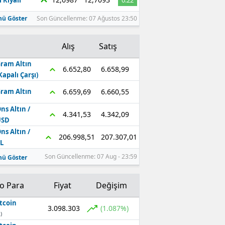
 Riyali
0.22
ü Göster
Son Güncellenme: 07 Ağustos 23:50
Alış
Satış
ram Altın
6.658,99
6.652,80
Kapalı Çarşı)
6.660,55
6.659,69
ram Altın
ns Altın /
4.342,09
4.341,53
USD
ns Altın /
207.307,01
206.998,51
L
Son Güncellenme: 07 Aug - 23:59
ü Göster
to Para
Fiyat
Değişim
tcoin
3.098.303
(1.087%)
)