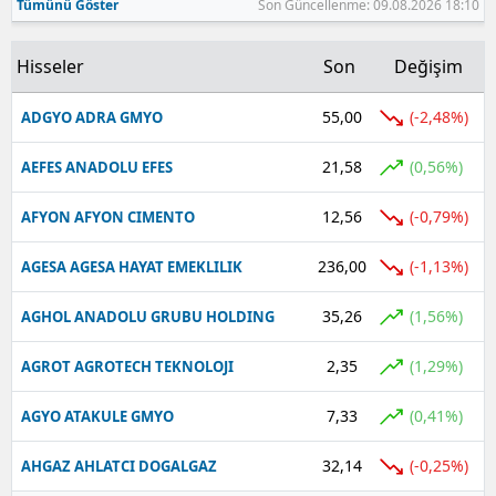
Tümünü Göster
Son Güncellenme: 09.08.2026 18:10
Hisseler
Son
Değişim
55,00
(-2,48%)
ADGYO ADRA GMYO
21,58
(0,56%)
AEFES ANADOLU EFES
12,56
(-0,79%)
AFYON AFYON CIMENTO
236,00
(-1,13%)
AGESA AGESA HAYAT EMEKLILIK
35,26
(1,56%)
AGHOL ANADOLU GRUBU HOLDING
2,35
(1,29%)
AGROT AGROTECH TEKNOLOJI
7,33
(0,41%)
AGYO ATAKULE GMYO
32,14
(-0,25%)
AHGAZ AHLATCI DOGALGAZ