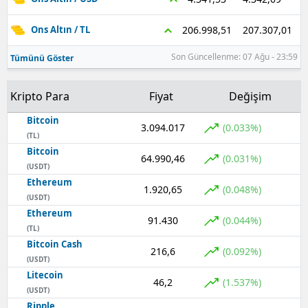
207.307,01
206.998,51
Ons Altın / TL
Son Güncellenme: 07 Ağu - 23:59
Tümünü Göster
Kripto Para
Fiyat
Değişim
Bitcoin
3.094.017
(0.033%)
(TL)
Bitcoin
64.990,46
(0.031%)
(USDT)
Ethereum
1.920,65
(0.048%)
(USDT)
Ethereum
91.430
(0.044%)
(TL)
Bitcoin Cash
216,6
(0.092%)
(USDT)
Litecoin
46,2
(1.537%)
(USDT)
Ripple