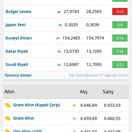
27,9743
28,2565
Bulgar Levası
-0.22
0,3020
0,3036
Japon Yeni
0.6
154,2465
154,7974
Kuveyt Dinarı
0.54
13,0730
13,1095
Katar Riyali
0.36
12,6987
12,7093
Suudi Riyali
0.22
Tümünü Göster
Son Güncellenme: 07 Ağustos 23:50
Altın
Alış
Satış
6.653,03
6.646,84
Gram Altın (Kapalı Çarşı)
6.660,55
6.659,69
Gram Altın
4.342,09
4.341,53
Ons Altın / USD