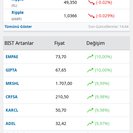
49,350
(-0.02%)
(TL)
Ripple
1,0366
(-0.029%)
(USDT)
Tümünü Göster
Son Güncellenme: 14:44
BIST Artanlar
Fiyat
Değişim
73,70
(10,00%)
EMPAE
67,65
(10,00%)
GIPTA
1.707,00
(9,99%)
MRSHL
210,50
(9,98%)
CRFSA
50,70
(9,98%)
KARCL
32,42
(9,97%)
ADEL