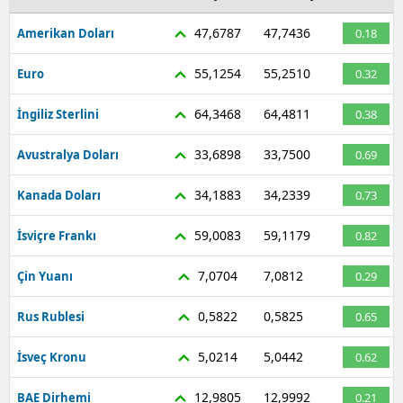
47,6787
47,7436
Amerikan Doları
0.18
55,1254
55,2510
Euro
0.32
64,3468
64,4811
İngiliz Sterlini
0.38
33,6898
33,7500
Avustralya Doları
0.69
34,1883
34,2339
Kanada Doları
0.73
59,0083
59,1179
İsviçre Frankı
0.82
7,0704
7,0812
Çin Yuanı
0.29
0,5822
0,5825
Rus Rublesi
0.65
5,0214
5,0442
İsveç Kronu
0.62
12,9805
12,9992
BAE Dirhemi
0.21