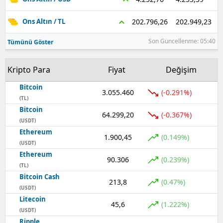
202.949,23
202.796,26
Ons Altın / TL
Son Güncellenme: 05:40
Tümünü Göster
Kripto Para
Fiyat
Değişim
Bitcoin
3.055.460
(-0.291%)
(TL)
Bitcoin
64.299,20
(-0.367%)
(USDT)
Ethereum
1.900,45
(0.149%)
(USDT)
Ethereum
90.306
(0.239%)
(TL)
Bitcoin Cash
213,8
(0.47%)
(USDT)
Litecoin
45,6
(1.222%)
(USDT)
Ripple