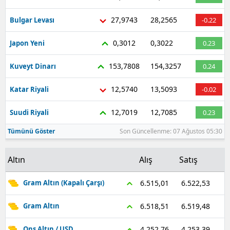
27,9743
28,2565
Bulgar Levası
-0.22
0,3012
0,3022
Japon Yeni
0.23
153,7808
154,3257
Kuveyt Dinarı
0.24
12,5740
13,5093
Katar Riyali
-0.02
12,7019
12,7085
Suudi Riyali
0.23
Tümünü Göster
Son Güncellenme: 07 Ağustos 05:30
Altın
Alış
Satış
6.522,53
6.515,01
Gram Altın (Kapalı Çarşı)
6.519,48
6.518,51
Gram Altın
4.253,39
4.252,76
Ons Altın / USD