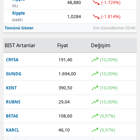
48,880
(-1.729%)
(TL)
Ripple
1,0284
(-1.814%)
(USDT)
Tümünü Göster
Son Güncellenme: 05:40
BIST Artanlar
Fiyat
Değişim
191,40
(10,00%)
CRFSA
1.694,00
(10,00%)
GUNDG
390,50
(10,00%)
KENT
29,04
(10,00%)
RUBNS
108,60
(9,97%)
BETAE
46,10
(9,97%)
KARCL