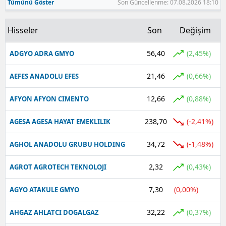
Tümünü Göster
Son Güncellenme: 07.08.2026 18:10
Hisseler
Son
Değişim
56,40
(2,45%)
ADGYO ADRA GMYO
21,46
(0,66%)
AEFES ANADOLU EFES
12,66
(0,88%)
AFYON AFYON CIMENTO
238,70
(-2,41%)
AGESA AGESA HAYAT EMEKLILIK
34,72
(-1,48%)
AGHOL ANADOLU GRUBU HOLDING
2,32
(0,43%)
AGROT AGROTECH TEKNOLOJI
7,30
(0,00%)
AGYO ATAKULE GMYO
32,22
(0,37%)
AHGAZ AHLATCI DOGALGAZ