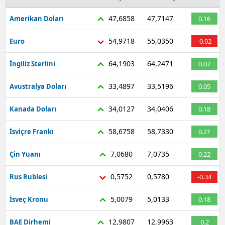
47,6858
47,7147
Amerikan Doları
0.16
54,9718
55,0350
Euro
-0.02
64,1903
64,2471
İngiliz Sterlini
0.07
33,4897
33,5196
Avustralya Doları
0.05
34,0127
34,0406
Kanada Doları
0.18
58,6758
58,7330
İsviçre Frankı
0.21
7,0680
7,0735
Çin Yuanı
0.22
0,5752
0,5780
Rus Rublesi
-0.34
5,0079
5,0133
İsveç Kronu
0.18
12,9807
12,9963
BAE Dirhemi
0.2