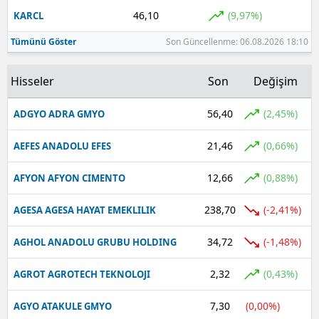
46,10
(9,97%)
KARCL
Tümünü Göster
Son Güncellenme: 06.08.2026 18:10
Hisseler
Son
Değişim
56,40
(2,45%)
ADGYO ADRA GMYO
21,46
(0,66%)
AEFES ANADOLU EFES
12,66
(0,88%)
AFYON AFYON CIMENTO
238,70
(-2,41%)
AGESA AGESA HAYAT EMEKLILIK
34,72
(-1,48%)
AGHOL ANADOLU GRUBU HOLDING
2,32
(0,43%)
AGROT AGROTECH TEKNOLOJI
7,30
(0,00%)
AGYO ATAKULE GMYO