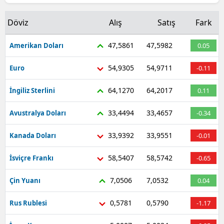
Döviz
Alış
Satış
Fark
47,5861
47,5982
Amerikan Doları
0.05
54,9305
54,9711
Euro
-0.11
64,1270
64,2017
İngiliz Sterlini
0.11
33,4494
33,4657
Avustralya Doları
-0.34
33,9392
33,9551
Kanada Doları
-0.01
58,5407
58,5742
İsviçre Frankı
-0.65
7,0506
7,0532
Çin Yuanı
0.04
0,5781
0,5790
Rus Rublesi
-1.17