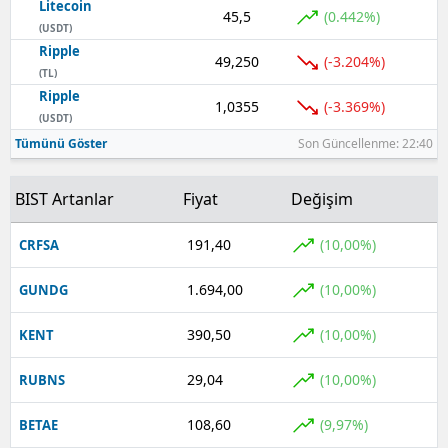
Litecoin
45,5
(0.442%)
(USDT)
Ripple
49,250
(-3.204%)
(TL)
Ripple
1,0355
(-3.369%)
(USDT)
Tümünü Göster
Son Güncellenme: 22:40
BIST Artanlar
Fiyat
Değişim
191,40
(10,00%)
CRFSA
1.694,00
(10,00%)
GUNDG
390,50
(10,00%)
KENT
29,04
(10,00%)
RUBNS
108,60
(9,97%)
BETAE