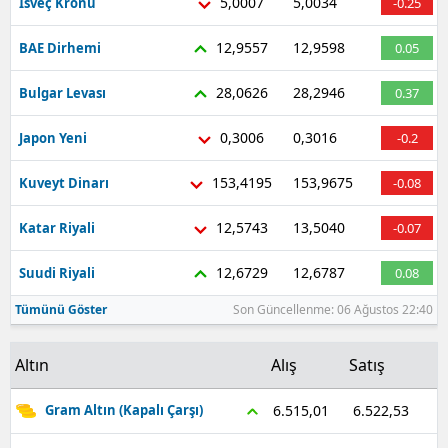
5,0007
5,0034
İsveç Kronu
-0.25
12,9557
12,9598
BAE Dirhemi
0.05
28,0626
28,2946
Bulgar Levası
0.37
0,3006
0,3016
Japon Yeni
-0.2
153,4195
153,9675
Kuveyt Dinarı
-0.08
12,5743
13,5040
Katar Riyali
-0.07
12,6729
12,6787
Suudi Riyali
0.08
Tümünü Göster
Son Güncellenme: 06 Ağustos 22:40
Altın
Alış
Satış
6.522,53
6.515,01
Gram Altın (Kapalı Çarşı)