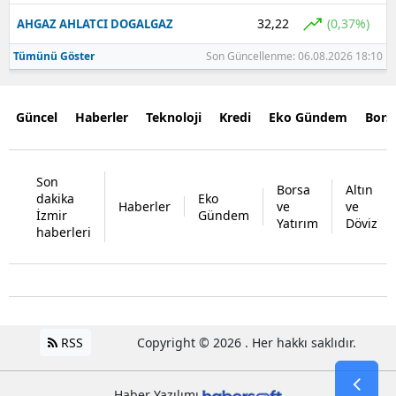
32,22
(0,37%)
AHGAZ AHLATCI DOGALGAZ
Tümünü Göster
Son Güncellenme: 06.08.2026 18:10
Güncel
Haberler
Teknoloji
Kredi
Eko Gündem
Bors
Son
Borsa
Altın
dakika
Eko
Haberler
ve
ve
İzmir
Gündem
Yatırım
Döviz
haberleri
RSS
Copyright © 2026 . Her hakkı saklıdır.
Haber Yazılımı