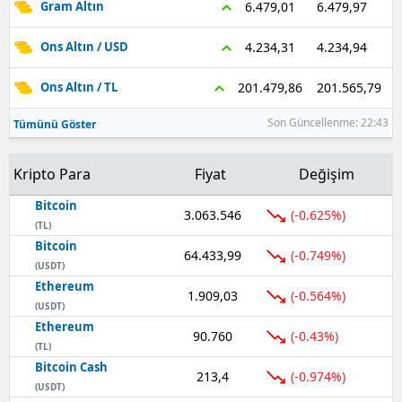
6.479,97
6.479,01
Gram Altın
4.234,94
4.234,31
Ons Altın / USD
201.565,79
201.479,86
Ons Altın / TL
Son Güncellenme: 22:43
Tümünü Göster
Kripto Para
Fiyat
Değişim
Bitcoin
3.063.546
(-0.625%)
(TL)
Bitcoin
64.433,99
(-0.749%)
(USDT)
Ethereum
1.909,03
(-0.564%)
(USDT)
Ethereum
90.760
(-0.43%)
(TL)
Bitcoin Cash
213,4
(-0.974%)
(USDT)