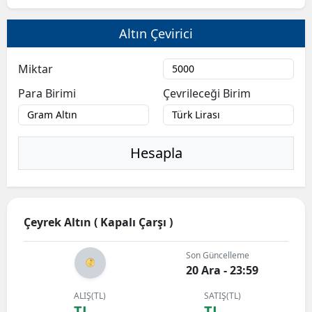
Altın Çevirici
Miktar
Para Birimi
Çevrileceği Birim
Hesapla
Çeyrek Altın ( Kapalı Çarşı )
Son Güncelleme
20 Ara - 23:59
ALIŞ(TL)
SATIŞ(TL)
TL
TL