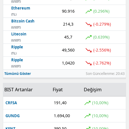
(USDT)
Ethereum
90.916
(0.296%)
(TL)
Bitcoin Cash
214,3
(-0.279%)
(USDT)
Litecoin
45,7
(0.639%)
(USDT)
Ripple
49,560
(-2.556%)
(TL)
Ripple
1,0420
(-2.762%)
(USDT)
Tümünü Göster
Son Güncellenme: 20:43
BIST Artanlar
Fiyat
Değişim
191,40
(10,00%)
CRFSA
1.694,00
(10,00%)
GUNDG
390,50
(10,00%)
KENT