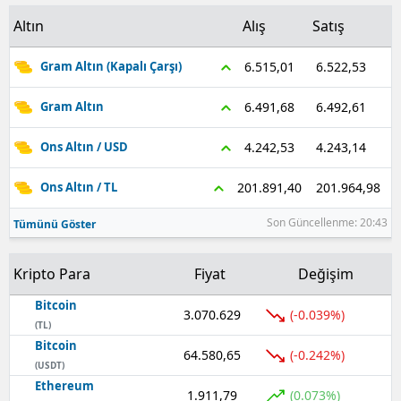
Altın
Alış
Satış
6.522,53
6.515,01
Gram Altın (Kapalı Çarşı)
6.492,61
6.491,68
Gram Altın
4.243,14
4.242,53
Ons Altın / USD
201.964,98
201.891,40
Ons Altın / TL
Son Güncellenme: 20:43
Tümünü Göster
Kripto Para
Fiyat
Değişim
Bitcoin
3.070.629
(-0.039%)
(TL)
Bitcoin
64.580,65
(-0.242%)
(USDT)
Ethereum
1.911,79
(0.073%)