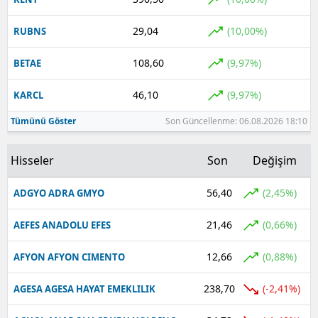
29,04
(10,00%)
RUBNS
108,60
(9,97%)
BETAE
46,10
(9,97%)
KARCL
Tümünü Göster
Son Güncellenme: 06.08.2026 18:10
Hisseler
Son
Değişim
56,40
(2,45%)
ADGYO ADRA GMYO
21,46
(0,66%)
AEFES ANADOLU EFES
12,66
(0,88%)
AFYON AFYON CIMENTO
238,70
(-2,41%)
AGESA AGESA HAYAT EMEKLILIK