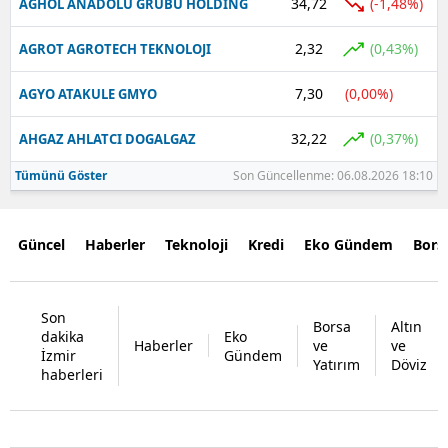
34,72
(-1,48%)
AGHOL ANADOLU GRUBU HOLDING
2,32
(0,43%)
AGROT AGROTECH TEKNOLOJI
7,30
(0,00%)
AGYO ATAKULE GMYO
32,22
(0,37%)
AHGAZ AHLATCI DOGALGAZ
Tümünü Göster
Son Güncellenme: 06.08.2026 18:10
Güncel
Haberler
Teknoloji
Kredi
Eko Gündem
Bors
Son
Borsa
Altın
dakika
Eko
Haberler
ve
ve
İzmir
Gündem
Yatırım
Döviz
haberleri