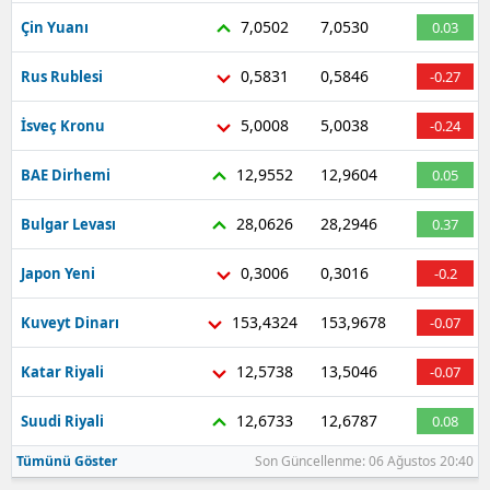
7,0502
7,0530
Çin Yuanı
0.03
0,5831
0,5846
Rus Rublesi
-0.27
5,0008
5,0038
İsveç Kronu
-0.24
12,9552
12,9604
BAE Dirhemi
0.05
28,0626
28,2946
Bulgar Levası
0.37
0,3006
0,3016
Japon Yeni
-0.2
153,4324
153,9678
Kuveyt Dinarı
-0.07
12,5738
13,5046
Katar Riyali
-0.07
12,6733
12,6787
Suudi Riyali
0.08
Tümünü Göster
Son Güncellenme: 06 Ağustos 20:40