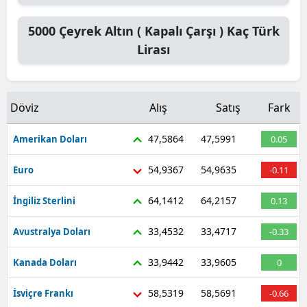
5000
Çeyrek Altın ( Kapalı Çarşı )
Kaç Türk
Lirası
Döviz
Alış
Satış
Fark
47,5864
47,5991
Amerikan Doları
0.05
54,9367
54,9635
Euro
-0.11
64,1412
64,2157
İngiliz Sterlini
0.13
33,4532
33,4717
Avustralya Doları
-0.33
33,9442
33,9605
Kanada Doları
0
58,5319
58,5691
İsviçre Frankı
-0.66