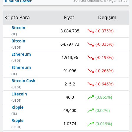
Son Güncellenme: 07 Ağu - 23:59
Tümünü Göster
Kripto Para
Fiyat
Değişim
Bitcoin
3.084.735
(-0.375%)
(TL)
Bitcoin
64.797,73
(-0.335%)
(USDT)
Ethereum
1.913,96
(-0.198%)
(USDT)
Ethereum
91.096
(-0.268%)
(TL)
Bitcoin Cash
215,2
(-0.646%)
(USDT)
Litecoin
46,0
(0.855%)
(USDT)
Ripple
49,400
(0.02%)
(TL)
Ripple
1,0374
(0.019%)
(USDT)