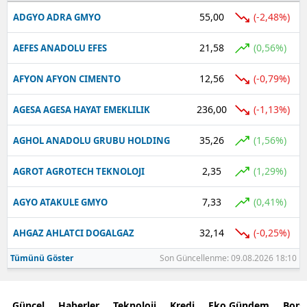
55,00
(-2,48%)
ADGYO ADRA GMYO
21,58
(0,56%)
AEFES ANADOLU EFES
12,56
(-0,79%)
AFYON AFYON CIMENTO
236,00
(-1,13%)
AGESA AGESA HAYAT EMEKLILIK
35,26
(1,56%)
AGHOL ANADOLU GRUBU HOLDING
2,35
(1,29%)
AGROT AGROTECH TEKNOLOJI
7,33
(0,41%)
AGYO ATAKULE GMYO
32,14
(-0,25%)
AHGAZ AHLATCI DOGALGAZ
Tümünü Göster
Son Güncellenme: 09.08.2026 18:10
Güncel
Haberler
Teknoloji
Kredi
Eko Gündem
Bors