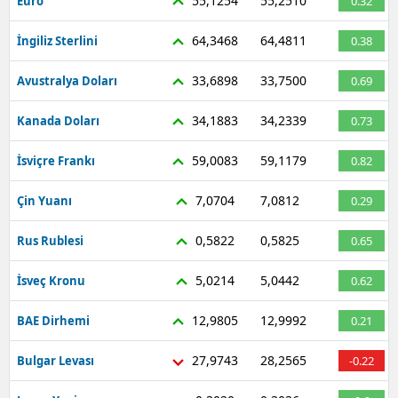
55,1254
55,2510
Euro
0.32
64,3468
64,4811
İngiliz Sterlini
0.38
33,6898
33,7500
Avustralya Doları
0.69
34,1883
34,2339
Kanada Doları
0.73
59,0083
59,1179
İsviçre Frankı
0.82
7,0704
7,0812
Çin Yuanı
0.29
0,5822
0,5825
Rus Rublesi
0.65
5,0214
5,0442
İsveç Kronu
0.62
12,9805
12,9992
BAE Dirhemi
0.21
27,9743
28,2565
Bulgar Levası
-0.22