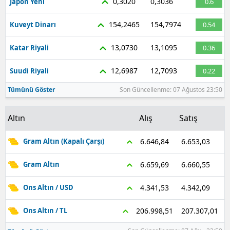
0,3020
0,3036
Japon Yeni
0.6
154,2465
154,7974
Kuveyt Dinarı
0.54
13,0730
13,1095
Katar Riyali
0.36
12,6987
12,7093
Suudi Riyali
0.22
Tümünü Göster
Son Güncellenme: 07 Ağustos 23:50
Altın
Alış
Satış
6.653,03
6.646,84
Gram Altın (Kapalı Çarşı)
6.660,55
6.659,69
Gram Altın
4.342,09
4.341,53
Ons Altın / USD
207.307,01
206.998,51
Ons Altın / TL