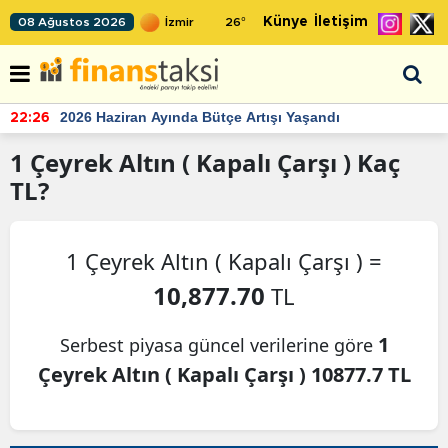
Künye
İletişim
08 Ağustos 2026
26
°
2026 Haziran Ayında Bütçe Artışı Yaşandı
22:26
1
Çeyrek Altın ( Kapalı Çarşı )
Kaç
TL?
1 Çeyrek Altın ( Kapalı Çarşı ) =
10,877.70
TL
1
Serbest piyasa güncel verilerine göre
Çeyrek Altın ( Kapalı Çarşı ) 10877.7 TL