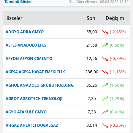
Tümünü Göster
Son Güncellenme: 08.08.2026 18:10
Hisseler
Son
Değişim
55,00
(-2,48%)
ADGYO ADRA GMYO
21,58
(0,56%)
AEFES ANADOLU EFES
12,56
(-0,79%)
AFYON AFYON CIMENTO
236,00
(-1,13%)
AGESA AGESA HAYAT EMEKLILIK
35,26
(1,56%)
AGHOL ANADOLU GRUBU HOLDING
2,35
(1,29%)
AGROT AGROTECH TEKNOLOJI
7,33
(0,41%)
AGYO ATAKULE GMYO
32,14
(-0,25%)
AHGAZ AHLATCI DOGALGAZ