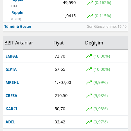
49,590
(0.162%)
(TL)
Ripple
1,0415
(0.115%)
(USDT)
Tümünü Göster
Son Güncellenme: 16:40
BIST Artanlar
Fiyat
Değişim
73,70
(10,00%)
EMPAE
67,65
(10,00%)
GIPTA
1.707,00
(9,99%)
MRSHL
210,50
(9,98%)
CRFSA
50,70
(9,98%)
KARCL
32,42
(9,97%)
ADEL