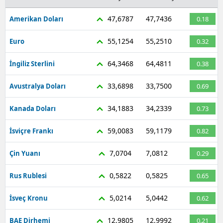
47,6787
47,7436
Amerikan Doları
0.18
55,1254
55,2510
Euro
0.32
64,3468
64,4811
İngiliz Sterlini
0.38
33,6898
33,7500
Avustralya Doları
0.69
34,1883
34,2339
Kanada Doları
0.73
59,0083
59,1179
İsviçre Frankı
0.82
7,0704
7,0812
Çin Yuanı
0.29
0,5822
0,5825
Rus Rublesi
0.65
5,0214
5,0442
İsveç Kronu
0.62
12,9805
12,9992
BAE Dirhemi
0.21