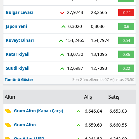
27,9743
28,2565
Bulgar Levası
-0.22
0,3020
0,3036
Japon Yeni
0.6
154,2465
154,7974
Kuveyt Dinarı
0.54
13,0730
13,1095
Katar Riyali
0.36
12,6987
12,7093
Suudi Riyali
0.22
Tümünü Göster
Son Güncellenme: 07 Ağustos 23:50
Altın
Alış
Satış
6.653,03
6.646,84
Gram Altın (Kapalı Çarşı)
6.660,55
6.659,69
Gram Altın
4.342,09
4.341,53
Ons Altın / USD