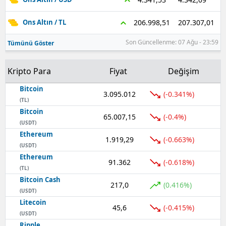
207.307,01
206.998,51
Ons Altın / TL
Son Güncellenme: 07 Ağu - 23:59
Tümünü Göster
Kripto Para
Fiyat
Değişim
Bitcoin
3.095.012
(-0.341%)
(TL)
Bitcoin
65.007,15
(-0.4%)
(USDT)
Ethereum
1.919,29
(-0.663%)
(USDT)
Ethereum
91.362
(-0.618%)
(TL)
Bitcoin Cash
217,0
(0.416%)
(USDT)
Litecoin
45,6
(-0.415%)
(USDT)
Ripple