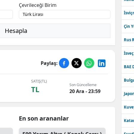
Çevrileceği Birim
İsviç
Çin 
Hesapla
Rus R
İsve
Paylaş:
BAE 
Bulga
SATIŞ(TL)
Son Güncelleme
TL
20 Ara - 23:59
Japon
Kuve
En son arananlar
Katar