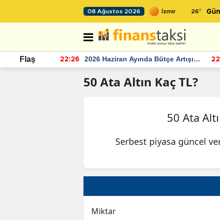
26
°
08 Ağustos 2026
Gün
r seviyesinin
2026 Haziran Ayında Bütçe Artışı
Flaş
22:26
22
Yaşandı
50
Ata Altın
Kaç TL?
50 Ata Alt
Serbest piyasa güncel ve
Miktar