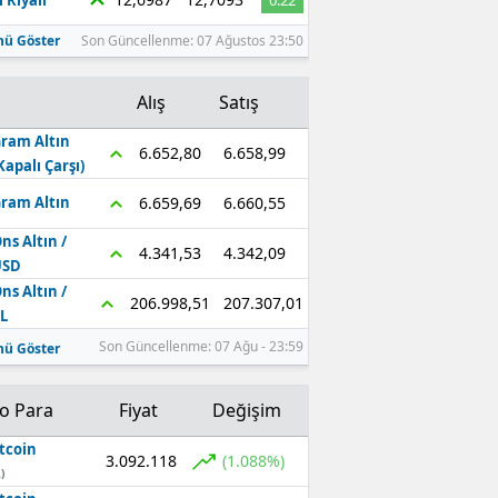
 Riyali
0.22
ü Göster
Son Güncellenme: 07 Ağustos 23:50
Alış
Satış
ram Altın
6.658,99
6.652,80
Kapalı Çarşı)
6.660,55
6.659,69
ram Altın
ns Altın /
4.342,09
4.341,53
USD
ns Altın /
207.307,01
206.998,51
L
Son Güncellenme: 07 Ağu - 23:59
ü Göster
to Para
Fiyat
Değişim
tcoin
3.092.118
(1.088%)
)