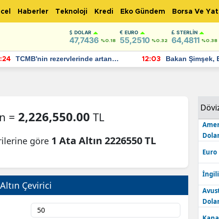
cel
Haberler
Teknoloji
Kredi
Eko Gündem
Borsa Ve Yat
DOLAR
EURO
STERLIN
47,7436
55,2510
64,4811
%0.18
%0.32
%0.38
TCMB'nin rezervlerinde artan
Bakan Şimşek, 
:24
12:03
momentum devam ediyor
için umut verici
bulundu
Dövi
2,226,550.00
ın =
TL
Amer
Dolar
1 Ata Altın 2226550 TL
rilerine göre
Euro
İngili
Altın Çevirici
Avus
Dolar
Kana