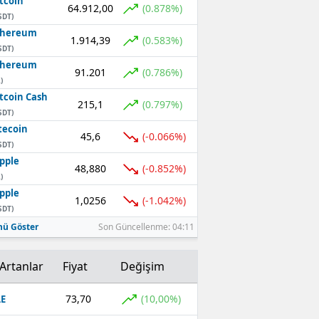
tcoin
64.912,00
(0.878%)
SDT)
thereum
1.914,39
(0.583%)
SDT)
thereum
91.201
(0.786%)
)
tcoin Cash
215,1
(0.797%)
SDT)
tecoin
45,6
(-0.066%)
SDT)
pple
48,880
(-0.852%)
)
pple
1,0256
(-1.042%)
SDT)
ü Göster
Son Güncellenme: 04:11
Artanlar
Fiyat
Değişim
73,70
(10,00%)
E