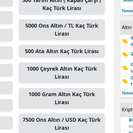
500
Yarım Altın ( Kapalı Çarşı )
Suudi
Kaç Türk Lirası
Tümün
5000
Ons Altın / TL
Kaç Türk
Altın
Lirası
G
(
500
Ata Altın
Kaç Türk Lirası
G
O
1000
Çeyrek Altın
Kaç Türk
Lirası
O
T
1000
Gram Altın
Kaç Türk
Tümün
Lirası
Krip
7500
Ons Altın / USD
Kaç Türk
Bi
Lirası
(TL