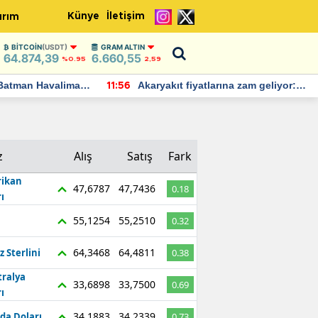
Künye
İletişim
ırım
BITCOIN
(USDT)
GRAM ALTIN
64.874,39
6.660,55
%0.95
2,59
Batman Havalimanı
Akaryakıt fiyatlarına zam geliyor:
11:56
 açıklamalarda
Yeni tarih açıklandı
z
Alış
Satış
Fark
ikan
47,6787
47,7436
0.18
ı
55,1254
55,2510
0.32
64,3468
64,4811
z Sterlini
0.38
tralya
33,6898
33,7500
0.69
ı
34,1883
34,2339
da Doları
0.73