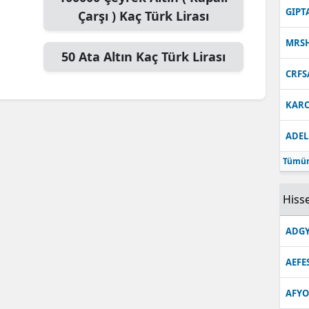
GIPT
Çarşı )
Kaç Türk Lirası
MRS
50
Ata Altın
Kaç Türk Lirası
CRFS
KARC
ADEL
Tümün
Hisse
ADGY
AEFE
AFYO