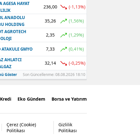
A AGESA HAYAT
236,00
(-1,13%)
LILIK
OL ANADOLU
35,26
(1,56%)
BU HOLDING
T AGROTECH
2,35
(1,29%)
OLOJI
7,33
(0,41%)
 ATAKULE GMYO
Z AHLATCI
32,14
(-0,25%)
ALGAZ
ü Göster
Son Güncellenme: 08.08.2026 18:10
Kredi
Eko Gündem
Borsa ve Yatırım
Çerez (Cookie)
Gizlilik
Politikası
Politikası