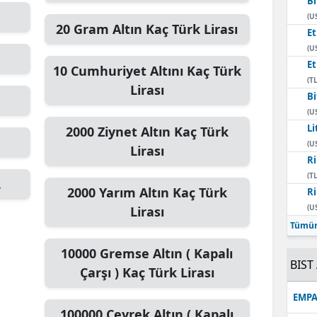
Bi
(U
20
Gram Altın
Kaç Türk Lirası
E
(U
E
10
Cumhuriyet Altını
Kaç Türk
(TL
Lirası
Bi
(U
Li
2000
Ziynet Altın
Kaç Türk
(U
Lirası
Ri
(TL
L
2000
Yarım Altın
Kaç Türk
Ri
(U
Lirası
Tümün
10000
Gremse Altın ( Kapalı
BIST 
Çarşı )
Kaç Türk Lirası
EMPA
100000
Çeyrek Altın ( Kapalı