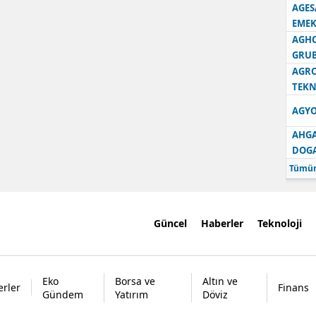
AGES
EMEK
AGH
GRU
AGRO
TEKN
AGYO
AHGA
DOG
Tümün
Güncel
Haberler
Teknoloji
Eko
Borsa ve
Altın ve
rler
Finans
Gündem
Yatırım
Döviz