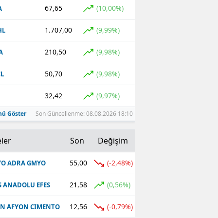
67,65
(10,00%)
A
1.707,00
(9,99%)
HL
210,50
(9,98%)
A
50,70
(9,98%)
L
32,42
(9,97%)
ü Göster
Son Güncellenme: 08.08.2026 18:10
ler
Son
Değişim
55,00
(-2,48%)
O ADRA GMYO
21,58
(0,56%)
S ANADOLU EFES
12,56
(-0,79%)
N AFYON CIMENTO