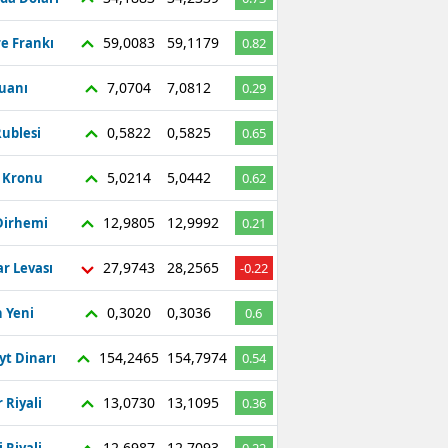
59,0083
59,1179
re Frankı
0.82
7,0704
7,0812
Yuanı
0.29
0,5822
0,5825
ublesi
0.65
5,0214
5,0442
ç Kronu
0.62
12,9805
12,9992
Dirhemi
0.21
27,9743
28,2565
r Levası
-0.22
0,3020
0,3036
 Yeni
0.6
154,2465
154,7974
yt Dinarı
0.54
13,0730
13,1095
 Riyali
0.36
12,6987
12,7093