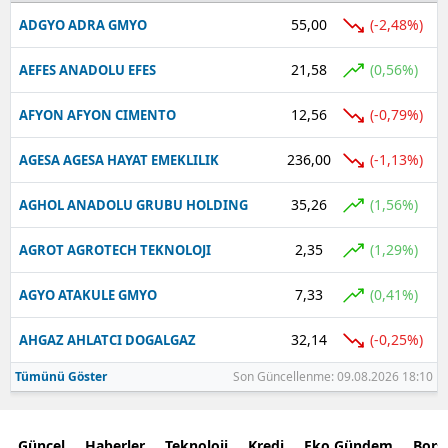
55,00
(-2,48%)
ADGYO ADRA GMYO
21,58
(0,56%)
AEFES ANADOLU EFES
12,56
(-0,79%)
AFYON AFYON CIMENTO
236,00
(-1,13%)
AGESA AGESA HAYAT EMEKLILIK
35,26
(1,56%)
AGHOL ANADOLU GRUBU HOLDING
2,35
(1,29%)
AGROT AGROTECH TEKNOLOJI
7,33
(0,41%)
AGYO ATAKULE GMYO
32,14
(-0,25%)
AHGAZ AHLATCI DOGALGAZ
Tümünü Göster
Son Güncellenme: 09.08.2026 18:10
Güncel
Haberler
Teknoloji
Kredi
Eko Gündem
Bors