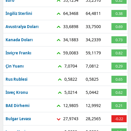
55,1254
55,2510
Euro
0.32
64,3468
64,4811
İngiliz Sterlini
0.38
33,6898
33,7500
Avustralya Doları
0.69
34,1883
34,2339
Kanada Doları
0.73
59,0083
59,1179
İsviçre Frankı
0.82
7,0704
7,0812
Çin Yuanı
0.29
0,5822
0,5825
Rus Rublesi
0.65
5,0214
5,0442
İsveç Kronu
0.62
12,9805
12,9992
BAE Dirhemi
0.21
27,9743
28,2565
Bulgar Levası
-0.22