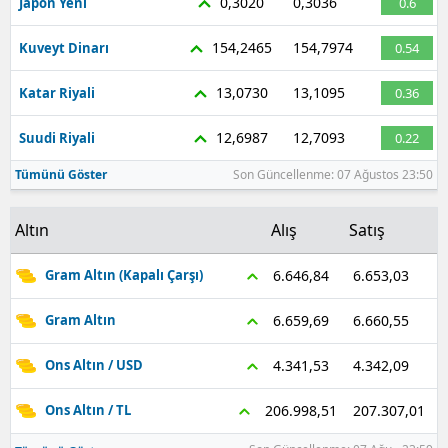
0,3020
0,3036
Japon Yeni
0.6
154,2465
154,7974
Kuveyt Dinarı
0.54
13,0730
13,1095
Katar Riyali
0.36
12,6987
12,7093
Suudi Riyali
0.22
Tümünü Göster
Son Güncellenme: 07 Ağustos 23:50
Altın
Alış
Satış
6.653,03
6.646,84
Gram Altın (Kapalı Çarşı)
6.660,55
6.659,69
Gram Altın
4.342,09
4.341,53
Ons Altın / USD
207.307,01
206.998,51
Ons Altın / TL