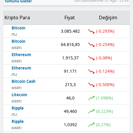
Son Güncellenme: 07 Ağu - 23:59
Tümünü Göster
Kripto Para
Fiyat
Değişim
Bitcoin
3.085.482
(-0.293%)
(TL)
Bitcoin
64.816,85
(-0.254%)
(USDT)
Ethereum
1.915,37
(-0.08%)
(USDT)
Ethereum
91.171
(-0.124%)
(TL)
Bitcoin Cash
215,3
(-0.508%)
(USDT)
Litecoin
46,0
(1.098%)
(USDT)
Ripple
49,460
(0.223%)
(TL)
Ripple
1,0392
(0.27%)
(USDT)