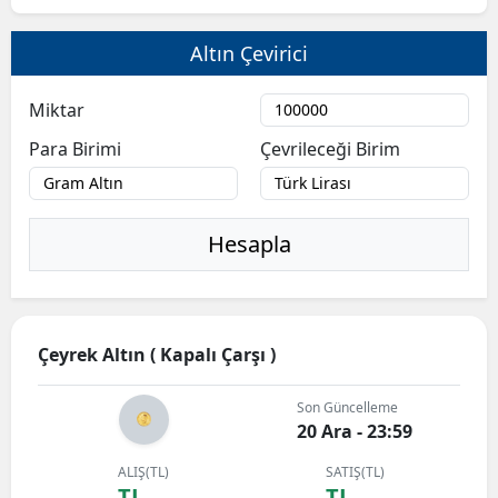
Altın Çevirici
Miktar
Para Birimi
Çevrileceği Birim
Hesapla
Çeyrek Altın ( Kapalı Çarşı )
Son Güncelleme
20 Ara - 23:59
ALIŞ(TL)
SATIŞ(TL)
TL
TL