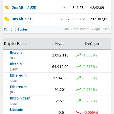
4.342,09
4.341,53
Ons Altın / USD
207.307,01
206.998,51
Ons Altın / TL
Son Güncellenme: 07 Ağu - 23:59
Tümünü Göster
Kripto Para
Fiyat
Değişim
Bitcoin
3.092.118
(1.088%)
(TL)
Bitcoin
64.912,00
(0.878%)
(USDT)
Ethereum
1.914,39
(0.583%)
(USDT)
Ethereum
91.201
(0.786%)
(TL)
Bitcoin Cash
215,1
(0.797%)
(USDT)
Litecoin
45,6
(-0.066%)