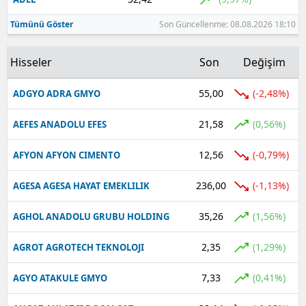
Tümünü Göster
Son Güncellenme: 08.08.2026 18:10
Hisseler
Son
Değişim
55,00
(-2,48%)
ADGYO ADRA GMYO
21,58
(0,56%)
AEFES ANADOLU EFES
12,56
(-0,79%)
AFYON AFYON CIMENTO
236,00
(-1,13%)
AGESA AGESA HAYAT EMEKLILIK
35,26
(1,56%)
AGHOL ANADOLU GRUBU HOLDING
2,35
(1,29%)
AGROT AGROTECH TEKNOLOJI
7,33
(0,41%)
AGYO ATAKULE GMYO