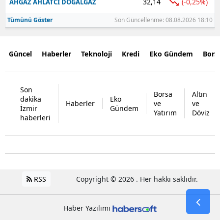
32,14
(-0,25%)
AHGAZ AHLATCI DOGALGAZ
Tümünü Göster
Son Güncellenme: 08.08.2026 18:10
Güncel
Haberler
Teknoloji
Kredi
Eko Gündem
Bors
Son
Borsa
Altın
dakika
Eko
Haberler
ve
ve
İzmir
Gündem
Yatırım
Döviz
haberleri
RSS
Copyright © 2026 . Her hakkı saklıdır.
Haber Yazılımı