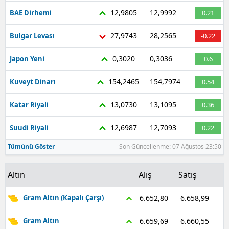
12,9805
12,9992
BAE Dirhemi
0.21
27,9743
28,2565
Bulgar Levası
-0.22
0,3020
0,3036
Japon Yeni
0.6
154,2465
154,7974
Kuveyt Dinarı
0.54
13,0730
13,1095
Katar Riyali
0.36
12,6987
12,7093
Suudi Riyali
0.22
Tümünü Göster
Son Güncellenme: 07 Ağustos 23:50
Altın
Alış
Satış
6.658,99
6.652,80
Gram Altın (Kapalı Çarşı)
6.660,55
6.659,69
Gram Altın