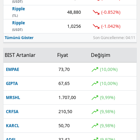
(USDT)
Ripple
48,880
(-0.852%)
(TL)
Ripple
1,0256
(-1.042%)
(USDT)
Tümünü Göster
Son Güncellenme: 04:11
BIST Artanlar
Fiyat
Değişim
73,70
(10,00%)
EMPAE
67,65
(10,00%)
GIPTA
1.707,00
(9,99%)
MRSHL
210,50
(9,98%)
CRFSA
50,70
(9,98%)
KARCL
32,42
(9,97%)
ADEL