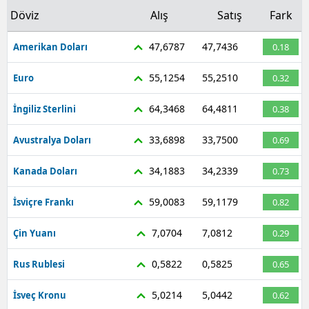
Döviz
Alış
Satış
Fark
47,6787
47,7436
Amerikan Doları
0.18
55,1254
55,2510
Euro
0.32
64,3468
64,4811
İngiliz Sterlini
0.38
33,6898
33,7500
Avustralya Doları
0.69
34,1883
34,2339
Kanada Doları
0.73
59,0083
59,1179
İsviçre Frankı
0.82
7,0704
7,0812
Çin Yuanı
0.29
0,5822
0,5825
Rus Rublesi
0.65
5,0214
5,0442
İsveç Kronu
0.62