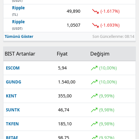
(USDT)
Ripple
49,890
(-1.617%)
(TL)
Ripple
1,0507
(-1.693%)
(USDT)
Tümünü Göster
Son Güncellenme: 08:14
BIST Artanlar
Fiyat
Değişim
5,94
(10,00%)
ESCOM
1.540,00
(10,00%)
GUNDG
355,00
(9,99%)
KENT
46,74
(9,98%)
SUNTK
185,10
(9,98%)
TKFEN
98,75
(9,97%)
BETAE