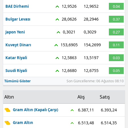
12,9526
12,9652
BAE Dirhemi
0.04
28,0626
28,2946
Bulgar Levası
0.37
0,3021
0,3029
Japon Yeni
0.27
153,6905
154,2699
Kuveyt Dinarı
0.11
12,5863
13,5197
Katar Riyali
0.03
12,6680
12,6755
Suudi Riyali
0.05
Tümünü Göster
Son Güncellenme: 06 Ağustos 08:10
Altın
Alış
Satış
6.393,24
6.387,11
Gram Altın (Kapalı Çarşı)
6.514,35
6.513,48
Gram Altın