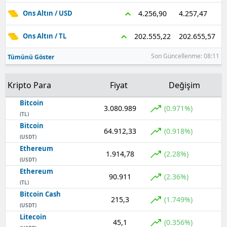
4.257,47
4.256,90
Ons Altın / USD
202.655,57
202.555,22
Ons Altın / TL
Son Güncellenme: 08:11
Tümünü Göster
Kripto Para
Fiyat
Değişim
Bitcoin
3.080.989
(0.971%)
(TL)
Bitcoin
64.912,33
(0.918%)
(USDT)
Ethereum
1.914,78
(2.28%)
(USDT)
Ethereum
90.911
(2.36%)
(TL)
Bitcoin Cash
215,3
(1.749%)
(USDT)
Litecoin
45,1
(0.356%)