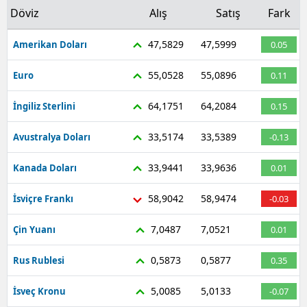
Döviz
Alış
Satış
Fark
47,5829
47,5999
Amerikan Doları
0.05
55,0528
55,0896
Euro
0.11
64,1751
64,2084
İngiliz Sterlini
0.15
33,5174
33,5389
Avustralya Doları
-0.13
33,9441
33,9636
Kanada Doları
0.01
58,9042
58,9474
İsviçre Frankı
-0.03
7,0487
7,0521
Çin Yuanı
0.01
0,5873
0,5877
Rus Rublesi
0.35
5,0085
5,0133
İsveç Kronu
-0.07