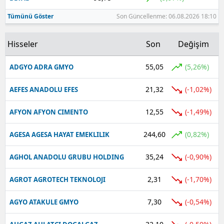
Tümünü Göster
Son Güncellenme: 06.08.2026 18:10
Hisseler
Son
Değişim
55,05
(5,26%)
ADGYO ADRA GMYO
21,32
(-1,02%)
AEFES ANADOLU EFES
12,55
(-1,49%)
AFYON AFYON CIMENTO
244,60
(0,82%)
AGESA AGESA HAYAT EMEKLILIK
35,24
(-0,90%)
AGHOL ANADOLU GRUBU HOLDING
2,31
(-1,70%)
AGROT AGROTECH TEKNOLOJI
7,30
(-0,54%)
AGYO ATAKULE GMYO