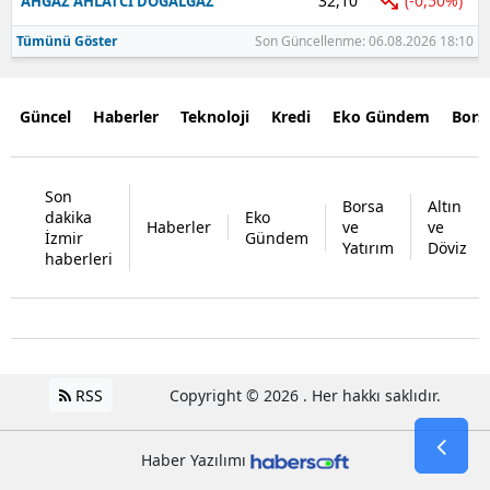
32,10
(-0,50%)
AHGAZ AHLATCI DOGALGAZ
Tümünü Göster
Son Güncellenme: 06.08.2026 18:10
Güncel
Haberler
Teknoloji
Kredi
Eko Gündem
Bors
Son
Borsa
Altın
dakika
Eko
Haberler
ve
ve
İzmir
Gündem
Yatırım
Döviz
haberleri
RSS
Copyright © 2026 . Her hakkı saklıdır.
Haber Yazılımı