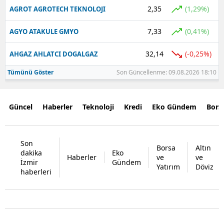
2,35
(1,29%)
AGROT AGROTECH TEKNOLOJI
7,33
(0,41%)
AGYO ATAKULE GMYO
32,14
(-0,25%)
AHGAZ AHLATCI DOGALGAZ
Tümünü Göster
Son Güncellenme: 09.08.2026 18:10
Güncel
Haberler
Teknoloji
Kredi
Eko Gündem
Bors
Son
Borsa
Altın
dakika
Eko
Haberler
ve
ve
İzmir
Gündem
Yatırım
Döviz
haberleri