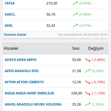
210,50
(9,98%)
CRFSA
50,70
(9,98%)
KARCL
32,42
(9,97%)
ADEL
Tümünü Göster
Son Güncellenme: 09.08.2026 18:10
Hisseler
Son
Değişim
55,00
(-2,48%)
ADGYO ADRA GMYO
21,58
(0,56%)
AEFES ANADOLU EFES
12,56
(-0,79%)
AFYON AFYON CIMENTO
236,00
(-1,13%)
AGESA AGESA HAYAT EMEKLILIK
35,26
(1,56%)
AGHOL ANADOLU GRUBU HOLDING