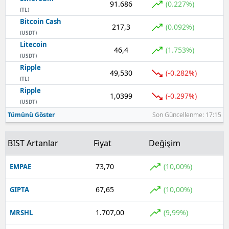
91.686
(0.227%)
(TL)
Bitcoin Cash
217,3
(0.092%)
(USDT)
Litecoin
46,4
(1.753%)
(USDT)
Ripple
49,530
(-0.282%)
(TL)
Ripple
1,0399
(-0.297%)
(USDT)
Tümünü Göster
Son Güncellenme: 17:15
BIST Artanlar
Fiyat
Değişim
73,70
(10,00%)
EMPAE
67,65
(10,00%)
GIPTA
1.707,00
(9,99%)
MRSHL