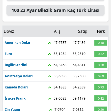
100
22 Ayar Bilezik Gram
Kaç Türk Lirası
Döviz
Alış
Satış
Fark
47,6787
47,7436
Amerikan Doları
0.18
55,1254
55,2510
Euro
0.32
64,3468
64,4811
İngiliz Sterlini
0.38
33,6898
33,7500
Avustralya Doları
0.69
34,1883
34,2339
Kanada Doları
0.73
59,0083
59,1179
İsviçre Frankı
0.82
7,0704
7,0812
Çin Yuanı
0.29