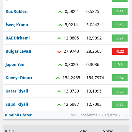
0,5822
0,5825
Rus Rublesi
0.65
5,0214
5,0442
İsveç Kronu
0.62
12,9805
12,9992
BAE Dirhemi
0.21
27,9743
28,2565
Bulgar Levası
-0.22
0,3020
0,3036
Japon Yeni
0.6
154,2465
154,7974
Kuveyt Dinarı
0.54
13,0730
13,1095
Katar Riyali
0.36
12,6987
12,7093
Suudi Riyali
0.22
Tümünü Göster
Son Güncellenme: 07 Ağustos 23:50
Altın
Alış
Satış