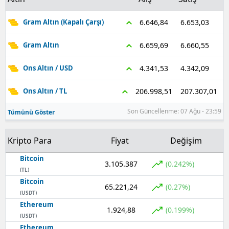
6.653,03
6.646,84
Gram Altın (Kapalı Çarşı)
6.660,55
6.659,69
Gram Altın
4.342,09
4.341,53
Ons Altın / USD
207.307,01
206.998,51
Ons Altın / TL
Son Güncellenme: 07 Ağu - 23:59
Tümünü Göster
Kripto Para
Fiyat
Değişim
Bitcoin
3.105.387
(0.242%)
(TL)
Bitcoin
65.221,24
(0.27%)
(USDT)
Ethereum
1.924,88
(0.199%)
(USDT)
Ethereum