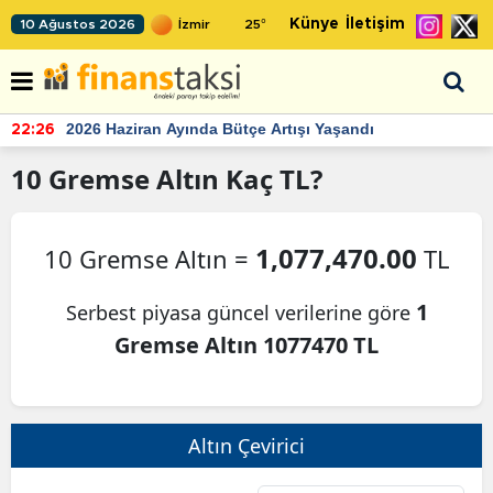
Künye
İletişim
10 Ağustos 2026
25
°
2026 Haziran Ayında Bütçe Artışı Yaşandı
22:26
10
Gremse Altın
Kaç TL?
1,077,470.00
10 Gremse Altın =
TL
1
Serbest piyasa güncel verilerine göre
Gremse Altın 1077470 TL
Altın Çevirici