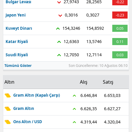
27,9743
28,2565
Bulgar Levası
-0.22
0,3016
0,3027
Japon Yeni
-0.23
154,3246
154,8592
Kuveyt Dinarı
0.05
12,6363
13,5746
Katar Riyali
0.11
12,7050
12,7114
Suudi Riyali
0.03
Tümünü Göster
Son Güncellenme: 10 Ağustos 06:10
Altın
Alış
Satış
6.653,03
6.646,84
Gram Altın (Kapalı Çarşı)
6.627,27
6.626,35
Gram Altın
4.320,04
4.319,44
Ons Altın / USD