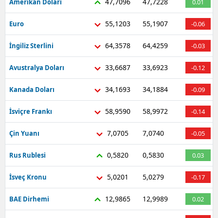
47,7096
47,7228
Amerikan Doları
0.01
55,1203
55,1907
Euro
-0.06
64,3578
64,4259
İngiliz Sterlini
-0.03
33,6687
33,6923
Avustralya Doları
-0.12
34,1693
34,1884
Kanada Doları
-0.09
58,9590
58,9972
İsviçre Frankı
-0.14
7,0705
7,0740
Çin Yuanı
-0.05
0,5820
0,5830
Rus Rublesi
0.03
5,0201
5,0279
İsveç Kronu
-0.17
12,9865
12,9989
BAE Dirhemi
0.02