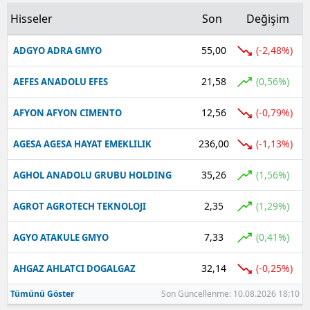
Hisseler
Son
Değişim
55,00
(-2,48%)
ADGYO ADRA GMYO
21,58
(0,56%)
AEFES ANADOLU EFES
12,56
(-0,79%)
AFYON AFYON CIMENTO
236,00
(-1,13%)
AGESA AGESA HAYAT EMEKLILIK
35,26
(1,56%)
AGHOL ANADOLU GRUBU HOLDING
2,35
(1,29%)
AGROT AGROTECH TEKNOLOJI
7,33
(0,41%)
AGYO ATAKULE GMYO
32,14
(-0,25%)
AHGAZ AHLATCI DOGALGAZ
Tümünü Göster
Son Güncellenme: 10.08.2026 18:10