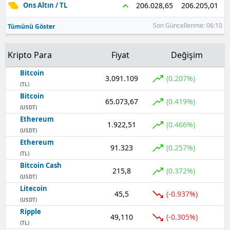
206.205,01
206.028,65
Ons Altın / TL
Son Güncellenme: 06:10
Tümünü Göster
Kripto Para
Fiyat
Değişim
Bitcoin
3.091.109
(0.207%)
(TL)
Bitcoin
65.073,67
(0.419%)
(USDT)
Ethereum
1.922,51
(0.466%)
(USDT)
Ethereum
91.323
(0.257%)
(TL)
Bitcoin Cash
215,8
(0.372%)
(USDT)
Litecoin
45,5
(-0.937%)
(USDT)
Ripple
49,110
(-0.305%)
(TL)