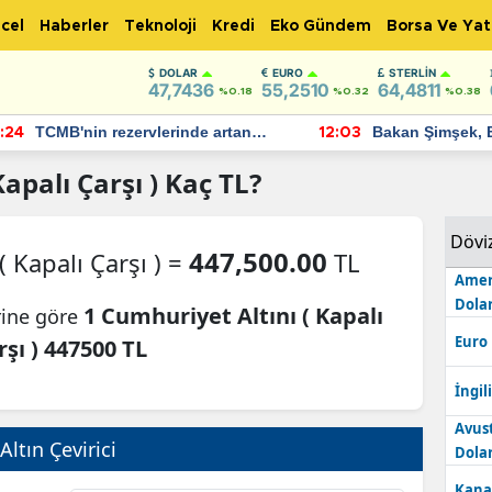
cel
Haberler
Teknoloji
Kredi
Eko Gündem
Borsa Ve Yat
DOLAR
EURO
STERLIN
47,7436
55,2510
64,4811
%0.18
%0.32
%0.38
TCMB'nin rezervlerinde artan
Bakan Şimşek, 
:24
12:03
momentum devam ediyor
için umut verici
bulundu
apalı Çarşı )
Kaç TL?
Dövi
447,500.00
( Kapalı Çarşı ) =
TL
Amer
Dolar
1 Cumhuriyet Altını ( Kapalı
rine göre
Euro
rşı ) 447500 TL
İngili
Avus
Altın Çevirici
Dolar
Kana