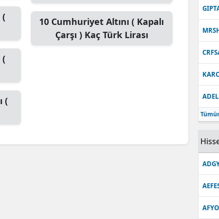
GIPT
 (
10
Cumhuriyet Altını ( Kapalı
MRS
Çarşı )
Kaç Türk Lirası
CRFS
 (
KARC
ADEL
 (
Tümün
Hisse
ADGY
AEFE
AFYO