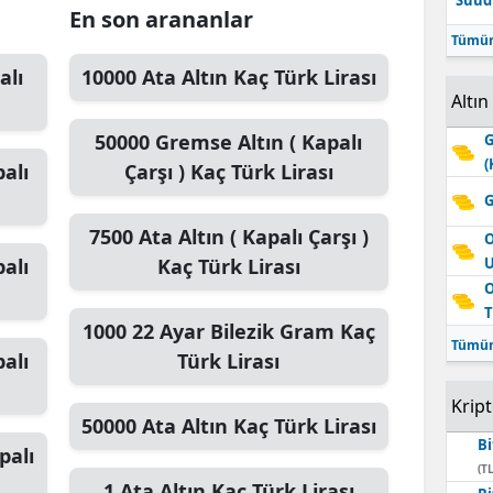
Suudi
En son arananlar
Tümün
alı
10000
Ata Altın
Kaç Türk Lirası
Altın
50000
Gremse Altın ( Kapalı
G
(
alı
Çarşı )
Kaç Türk Lirası
G
7500
Ata Altın ( Kapalı Çarşı )
O
alı
Kaç Türk Lirası
O
T
1000
22 Ayar Bilezik Gram
Kaç
Tümün
alı
Türk Lirası
Krip
50000
Ata Altın
Kaç Türk Lirası
Bi
palı
(TL
1
Ata Altın
Kaç Türk Lirası