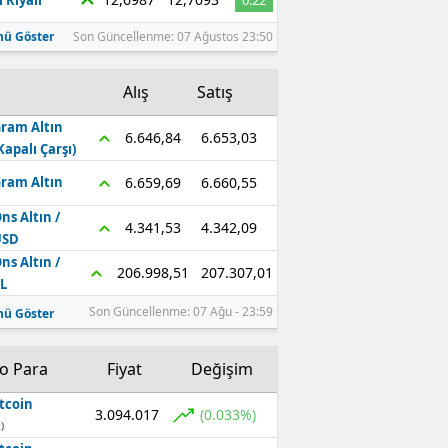
 Riyali
0.22
ü Göster
Son Güncellenme: 07 Ağustos 23:50
Alış
Satış
ram Altın
6.653,03
6.646,84
Kapalı Çarşı)
6.660,55
6.659,69
ram Altın
ns Altın /
4.342,09
4.341,53
USD
ns Altın /
207.307,01
206.998,51
L
Son Güncellenme: 07 Ağu - 23:59
ü Göster
to Para
Fiyat
Değişim
tcoin
3.094.017
(0.033%)
)