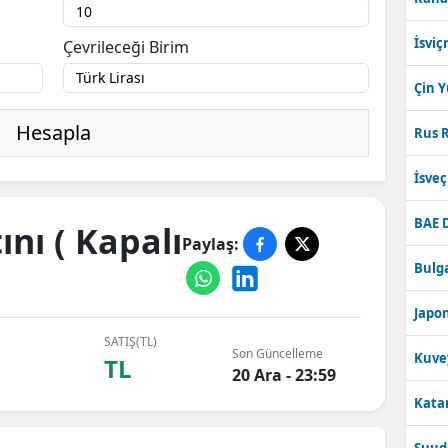
İsviç
Çevrileceği Birim
Çin 
Hesapla
Rus R
İsve
BAE 
nı ( Kapalı
Paylaş:
Bulga
Japon
SATIŞ(TL)
Son Güncelleme
Kuve
TL
20 Ara - 23:59
Katar