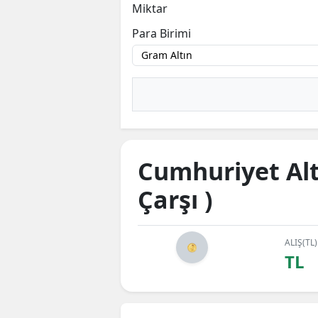
Miktar
Para Birimi
Cumhuriyet Altı
Çarşı )
ALIŞ(TL)
TL