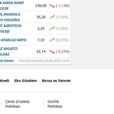
A AGESA HAYAT
236,00
(-1,13%)
LILIK
OL ANADOLU
35,26
(1,56%)
BU HOLDING
T AGROTECH
2,35
(1,29%)
OLOJI
7,33
(0,41%)
 ATAKULE GMYO
Z AHLATCI
32,14
(-0,25%)
ALGAZ
ü Göster
Son Güncellenme: 09.08.2026 18:10
Kredi
Eko Gündem
Borsa ve Yatırım
Çerez (Cookie)
Gizlilik
Politikası
Politikası