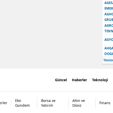
AGES
EMEK
AGH
GRU
AGRO
TEKN
AGYO
AHGA
DOG
Tümün
Güncel
Haberler
Teknoloji
Eko
Borsa ve
Altın ve
rler
Finans
Gündem
Yatırım
Döviz