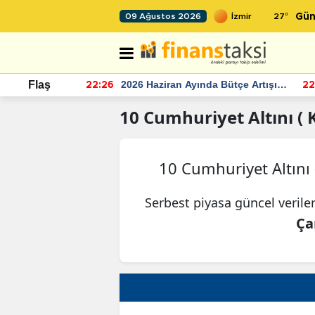
27
°
09 Ağustos 2026
Gün
r seviyesinin
2026 Haziran Ayında Bütçe Artışı
Flaş
22:26
22
Yaşandı
10
Cumhuriyet Altını ( K
10 Cumhuriyet Altını 
Serbest piyasa güncel verile
Ça