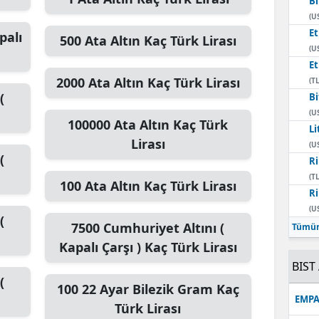
Bi
(U
E
palı
500
Ata Altın
Kaç Türk Lirası
(U
E
2000
Ata Altın
Kaç Türk Lirası
(TL
(
Bi
(U
100000
Ata Altın
Kaç Türk
Li
Lirası
(U
(
Ri
(TL
100
Ata Altın
Kaç Türk Lirası
Ri
(U
(
7500
Cumhuriyet Altını (
Tümün
Kapalı Çarşı )
Kaç Türk Lirası
BIST 
(
100
22 Ayar Bilezik Gram
Kaç
EMPA
Türk Lirası