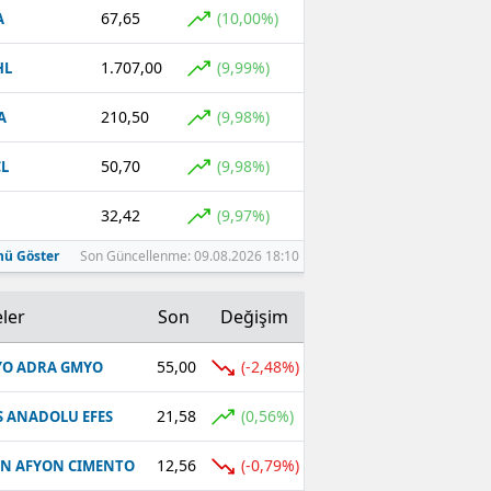
67,65
(10,00%)
A
1.707,00
(9,99%)
HL
210,50
(9,98%)
A
50,70
(9,98%)
L
32,42
(9,97%)
ü Göster
Son Güncellenme: 09.08.2026 18:10
ler
Son
Değişim
55,00
(-2,48%)
O ADRA GMYO
21,58
(0,56%)
S ANADOLU EFES
12,56
(-0,79%)
N AFYON CIMENTO