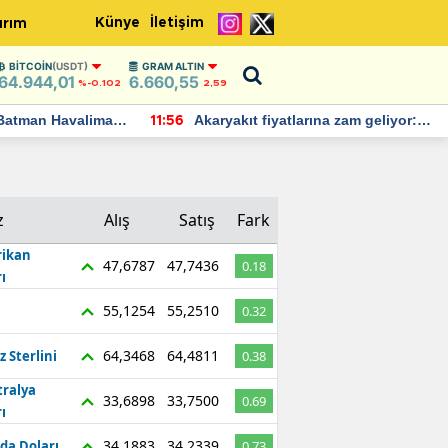
Künye
İletişim
ırım
BITCOIN
(USDT)
GRAM ALTIN
64.944,01
6.660,55
%-0.102
2,59
Batman Havalimanı
Akaryakıt fiyatlarına zam geliyor:
11:56
 açıklamalarda
Yeni tarih açıklandı
z
Alış
Satış
Fark
ikan
47,6787
47,7436
0.18
ı
55,1254
55,2510
0.32
64,3468
64,4811
z Sterlini
0.38
tralya
33,6898
33,7500
0.69
ı
34,1883
34,2339
da Doları
0.73