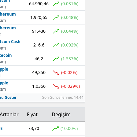
tcoin
64.990,46
(0.031%)
SDT)
thereum
1.920,65
(0.048%)
SDT)
thereum
91.430
(0.044%)
)
tcoin Cash
216,6
(0.092%)
SDT)
tecoin
46,2
(1.537%)
SDT)
pple
49,350
(-0.02%)
)
pple
1,0366
(-0.029%)
SDT)
ü Göster
Son Güncellenme: 14:44
Artanlar
Fiyat
Değişim
73,70
(10,00%)
E