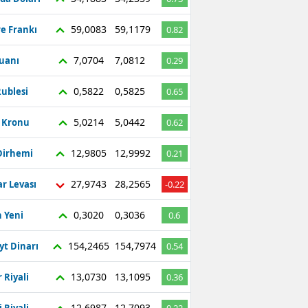
59,0083
59,1179
re Frankı
0.82
7,0704
7,0812
Yuanı
0.29
0,5822
0,5825
ublesi
0.65
5,0214
5,0442
ç Kronu
0.62
12,9805
12,9992
Dirhemi
0.21
27,9743
28,2565
r Levası
-0.22
0,3020
0,3036
 Yeni
0.6
154,2465
154,7974
yt Dinarı
0.54
13,0730
13,1095
 Riyali
0.36
12,6987
12,7093