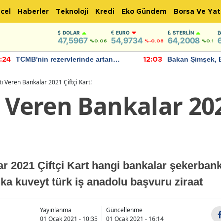
cel
Haberler
Teknoloji
Kredi
Eko Gündem
Borsa Ve Yat
DOLAR
EURO
STERLIN
47,5967
54,9734
64,2008
%0.06
%-0.08
%0.1
TCMB'nin rezervlerinde artan
Bakan Şimşek, 
:24
12:03
momentum devam ediyor
için umut verici
bulundu
ı Veren Bankalar 2021 Çiftçi Kart!
 Veren Bankalar 202
ar 2021 Çiftçi Kart hangi bankalar şekerban
ka kuveyt türk iş anadolu başvuru ziraat
Yayınlanma
Güncellenme
01 Ocak 2021 - 10:35
01 Ocak 2021 - 16:14