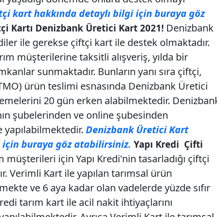
çi kart hakkında detaylı bilgi için buraya göz
Denizbank
çi Kartı Denizbank Üretici Kart 2021!
iler ile gerekse çiftçi kart ile destek olmaktadır.
ım müşterilerine taksitli alışveriş, yılda bir
kanlar sunmaktadır. Bunların yanı sıra çiftçi,
(TMO) ürün teslimi esnasında Denizbank Üretici
demelerini 20 gün erken alabilmektedir. Denizban
nın şubelerinden ve online şubesinden
e yapılabilmektedir.
Denizbank Üretici Kart
için buraya göz atabilirsiniz.
Yapı Kredi Çifti
 müşterileri için Yapı Kredi'nin tasarladığı çiftçi
ır. Verimli Kart ile yapılan tarımsal ürün
bilmekte ve 6 aya kadar olan vadelerde yüzde sıfır
di tarım kart ile acil nakit ihtiyaçlarını
apılabilmektedir. Ayrıca Verimli Kart ile tarımsal