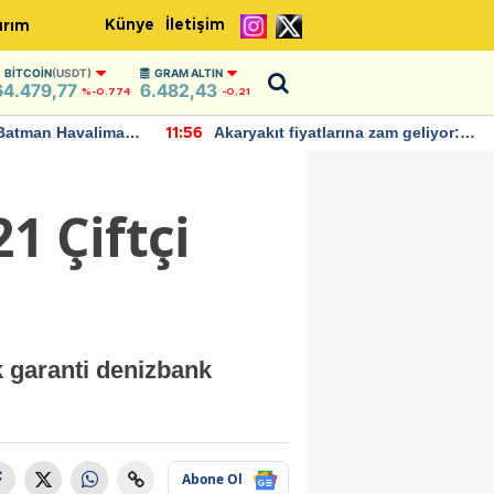
Künye
İletişim
ırım
BITCOIN
(USDT)
GRAM ALTIN
64.479,77
6.482,43
%-0.774
-0,21
Batman Havalimanı
Akaryakıt fiyatlarına zam geliyor:
11:56
 açıklamalarda
Yeni tarih açıklandı
1 Çiftçi
k garanti denizbank
Abone Ol