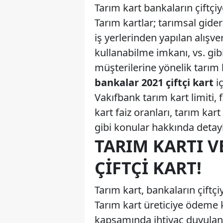
Tarım kart bankaların çiftçiye
Tarım kartlar; tarımsal gid
iş yerlerinden yapılan alış
kullanabilme imkanı, vs. gibi
müşterilerine yönelik tarım
bankalar 2021 çiftçi kart
i
Vakıfbank tarım kart limiti,
kart faiz oranları, tarım kart
gibi konular hakkında detaylı
TARIM KARTI V
ÇIFTÇI KART!
Tarım kart, bankaların çiftçiy
Tarım kart üreticiye ödeme k
kapsamında ihtiyaç duyula