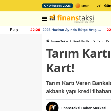
26
°
07 Ağustos 2026
Gün
r seviyesinin
2026 Haziran Ayında Bütçe Artışı
Flaş
22:26
22
Yaşandı
FinansTaksi
Kredi Kartları
Tarım Kart
Tarım Kartı
Kart!
Tarım Kartı Veren Bankal
akbank yapı kredi fibaban
FinansTaksi Haber Merkezi