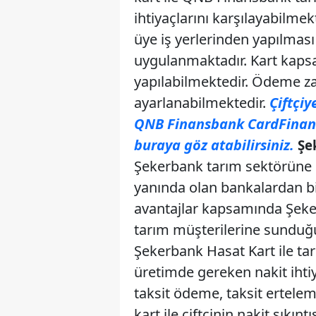
ihtiyaçlarını karşılayabilme
üye iş yerlerinden yapılması
uygulanmaktadır. Kart kaps
yapılabilmektedir. Ödeme z
ayarlanabilmektedir.
Çiftçiy
QNB Finansbank CardFinans Ç
buraya göz atabilirsiniz.
Şe
Şekerbank tarım sektörüne s
yanında olan bankalardan biri
avantajlar kapsamında Şeker
tarım müşterilerine sunduğu
Şekerbank Hasat Kart ile ta
üretimde gereken nakit ihti
taksit ödeme, taksit ertelem
kart ile çiftçinin nakit sıkı