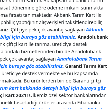
Akbank Tarım Kart'tır. Bu kapsamda banka Tarım
eri hasat dönemine göre ödeme imkanı sunmakta
ma fırsatı tanımaktadır. Akbank Tarım Kart ile
abilir, yaptığınız alışverişleri taksitlendirebilir,
siniz. Çiftçiye pek çok avantaj sağlayan
Akbank
bilgi için buraya göz atabilirsiniz.
Anadolubank
 çiftçi kart ile tarıma, üreticiye destek
 alandaki hizmetlerinden biri de Anadolubank
ına pek çok avantaj sağlayan
Anadolubank Tarım
için buraya göz atabilirsiniz.
Garanti Tarım Kart
 üreticiye destek vermekte ve bu kapsamda
unmaktadır. Bu ürünlerden biri de Garanti çiftçi
rım kart hakkında detaylı bilgi için buraya göz
Ülkemiz özel sektör bankalarından
çi Kart 2021!
önelik tasarladığı ürünler arasında Fibabanka