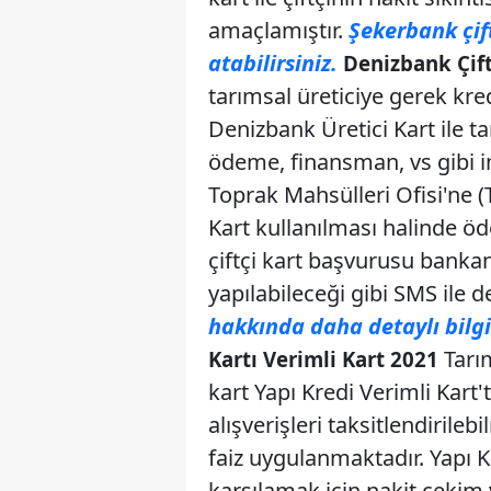
amaçlamıştır.
Şekerbank çift
atabilirsiniz.
Denizbank Çift
tarımsal üreticiye gerek kred
Denizbank Üretici Kart ile tar
ödeme, finansman, vs gibi im
Toprak Mahsülleri Ofisi'ne 
Kart kullanılması halinde ö
çiftçi kart başvurusu banka
yapılabileceği gibi SMS ile d
hakkında daha detaylı bilgi 
Tarım
Kartı Verimli Kart 2021
kart Yapı Kredi Verimli Kart't
alışverişleri taksitlendirile
faiz uygulanmaktadır. Yapı Kre
karşılamak için nakit çekim y