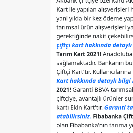
Akbank çiftçiye özel kartı 
Kart ile yapılan alışverişl
yani yılda bir kez ödeme yap
tarımsal ürün alışverişleri yap
gerektiğinde nakit çekebilir
çiftçi kart hakkında detaylı 
Anadolubank
Tarım Kart 2021!
sağlamaktadır. Bankanın bu
Çiftçi Kart'tır. Kullanıcılar
Kart hakkında detaylı bilgi 
Garanti BBVA tarımsal
2021!
çiftçiye, avantajlı ürünler s
kartı Ekin Kart'tır.
Garanti ta
atabilirsiniz.
Fibabanka Çift
olan Fibabanka'nın tarıma y