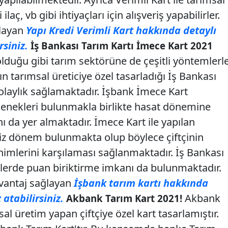
ilaç, vb gibi ihtiyaçları için alışveriş yapabilirler.
ğlayan
Yapı Kredi Verimli Kart hakkında detaylı
rsiniz.
İş Bankası Tarım Kartı İmece Kart 2021
duğu gibi tarım sektörüne de çeşitli yöntemlerl
 tarımsal üreticiye özel tasarladığı İş Bankası
kolaylık sağlamaktadır. İşbank İmece Kart
nekleri bulunmakla birlikte hasat dönemine
ı da yer almaktadır. İmece Kart ile yapılan
siz dönem bulunmakta olup böylece çiftçinin
imlerini karşılaması sağlanmaktadır. İş Bankası
erişlerde puan biriktirme imkanı da bulunmaktadır.
avantaj sağlayan
İşbank tarım kartı hakkında
 atabilirsiniz.
Akbank
Akbank Tarım Kart 2021!
al üretim yapan çiftçiye özel kart tasarlamıştır.