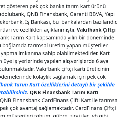
yet gösteren pek çok banka tarım kart ürünü
adolubank, QNB Finansbank, Garanti BBVA, Yapı
ekerbank, İş Bankası, bu bankalardan bazılarıdır
ları ve özellikleri açıklanmıştır
.
Vakıfbank Çiftçi
ank Tarım Kart kapsamında yılın bir döneminde
u bağlamda tarımsal üretim yapan müşteriler
apma imkanına sahip olabilmektedirler. Kart
üye iş yerlerinde yapılan alışverişlerde 6 aya
 bulunmaktadır. Vakıfbank çiftçi kartı üreticinin
 ödemelerinde kolaylık sağlamak için pek çok
bank Tarım Kart özelliklerini detaylı bir şekilde
tabilirsiniz
.
QNB Finansbank Tarım Kartı
QNB Finansbank CardFinans Çifti Kart ile tarımsa
pek çok avantaj sağlamaktadır. CardFinans Çiftçi
m müşterileri tohum, gübre, zirai ilaç, vb gibi