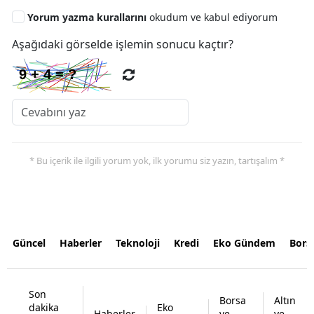
Yorum yazma kurallarını
okudum ve kabul ediyorum
Aşağıdaki görselde işlemin sonucu kaçtır?
* Bu içerik ile ilgili yorum yok, ilk yorumu siz yazın, tartışalım *
Güncel
Haberler
Teknoloji
Kredi
Eko Gündem
Bors
Son
Borsa
Altın
dakika
Eko
Haberler
ve
ve