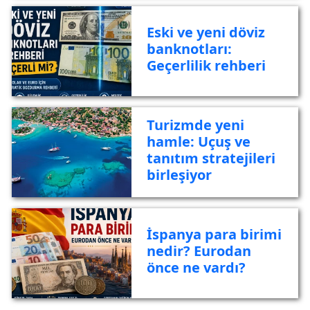
Bankası Avrupa
Şubeleri
Eski ve yeni döviz
Karşılaştırması
banknotları:
Geçerlilik rehberi
Turizmde yeni
hamle: Uçuş ve
tanıtım stratejileri
birleşiyor
İspanya para birimi
nedir? Eurodan
önce ne vardı?