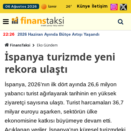
Künye
İletişim
06 Ağustos 2026
26
°
2026 Haziran Ayında Bütçe Artışı Yaşandı
22:26
FinansTaksi
Eko Gündem
İspanya turizmde yeni
rekora ulaştı
İspanya, 2026'nın ilk dört ayında 26,6 milyon
yabancı turist ağırlayarak tarihinin en yüksek
ziyaretçi sayısına ulaştı. Turist harcamaları 36,7
milyar euroyu aşarken, sektörün ülke
ekonomisine katkısı büyümeye devam etti.
Açıklanan veriler, İspanya'nın küresel turizmdeki