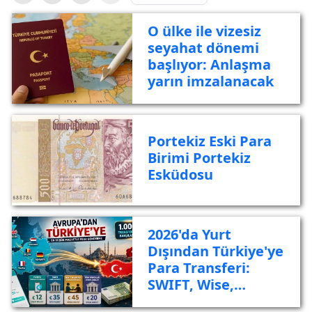
O ülke ile vizesiz
seyahat dönemi
başlıyor: Anlaşma
yarın imzalanacak
Portekiz Eski Para
Birimi Portekiz
Esküdosu
2026'da Yurt
Dışından Türkiye'ye
Para Transferi:
SWIFT, Wise,
Revolut ve Türk