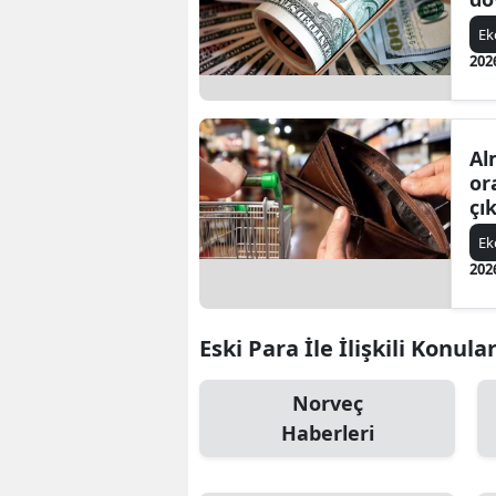
E
202
Al
or
çık
E
202
Eski Para İle İlişkili Konula
Norveç
Haberleri