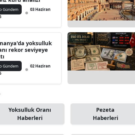
ko Gündem
03 Haziran
6
manya'da yoksulluk
anı rekor seviyeye
tı
ko Gündem
02 Haziran
6
r
Yoksulluk Oranı
Pezeta
Haberleri
Haberleri