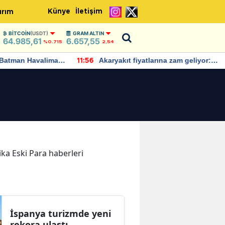
Künye
İletişim
ırım
BITCOIN
(USDT)
GRAM ALTIN
64.985,61
6.657,55
%0.715
2,54
Batman Havalimanı
Akaryakıt fiyatlarına zam geliyor:
11:56
 açıklamalarda
Yeni tarih açıklandı
kika Eski Para haberleri
İspanya turizmde yeni
rekora ulaştı