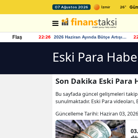
26
°
07 Ağustos 2026
Gün
r seviyesinin
2026 Haziran Ayında Bütçe Artışı
Flaş
22:26
22
Yaşandı
Eski Para Habe
Son Dakika Eski Para 
Bu sayfada güncel gelişmeleri takip
sunulmaktadır. Eski Para videoları, 
Güncelleme Tarihi:
Haziran 03, 2026
03
dö