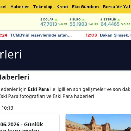
cel
Haberler
Teknoloji
Kredi
Eko Gündem
Borsa Ve Yat
DOLAR
EURO
STERLIN
47,7013
55,1903
64,4465
%0.15
%0.29
%0.38
TCMB'nin rezervlerinde artan
Bakan Şimşek, 
:24
12:03
momentum devam ediyor
için umut verici
bulundu
rleri
Haberleri
 edenler için
Eski Para
ile ilgili en son gelişmeler ve son da
Eski Para fotoğrafları ve Eski Para haberleri
 10:13
.06.2026 - Günlük
viz kuru analizi