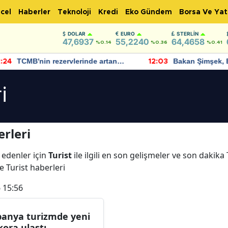
cel
Haberler
Teknoloji
Kredi
Eko Gündem
Borsa Ve Yat
DOLAR
EURO
STERLIN
47,6937
55,2240
64,4658
%0.14
%0.36
%0.41
TCMB'nin rezervlerinde artan
Bakan Şimşek, 
:24
12:03
momentum devam ediyor
için umut verici
bulundu
i
rleri
 edenler için
Turist
ile ilgili en son gelişmeler ve son dakika
ve Turist haberleri
 15:56
panya turizmde yeni
kora ulaştı