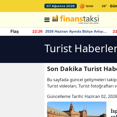
26
°
07 Ağustos 2026
Gün
r seviyesinin
2026 Haziran Ayında Bütçe Artışı
Flaş
22:26
22
Yaşandı
Turist Haberler
Son Dakika Turist Habe
Bu sayfada güncel gelişmeleri takip
Turist videoları, Turist fotoğrafları 
Güncelleme Tarihi:
Haziran 02, 2026
İs
re