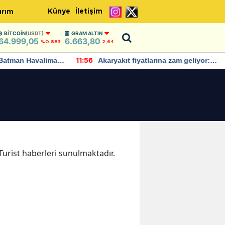
Künye
İletişim
ırım
BITCOIN
(USDT)
GRAM ALTIN
64.999,05
6.663,80
%0.883
2,64
Batman Havalimanı
Akaryakıt fiyatlarına zam geliyor:
11:56
 açıklamalarda
Yeni tarih açıklandı
 Turist haberleri sunulmaktadır.