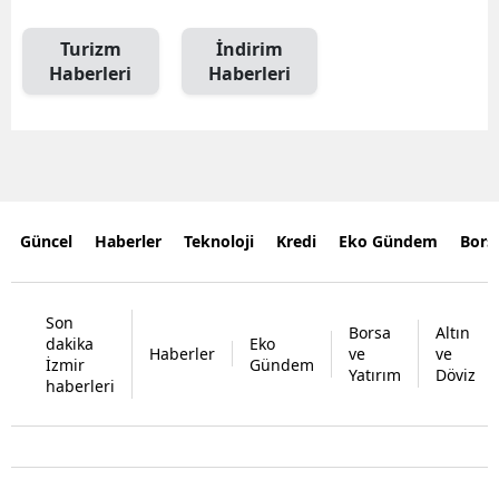
Turizm
İndirim
Haberleri
Haberleri
Güncel
Haberler
Teknoloji
Kredi
Eko Gündem
Bors
Son
Borsa
Altın
dakika
Eko
Haberler
ve
ve
İzmir
Gündem
Yatırım
Döviz
haberleri