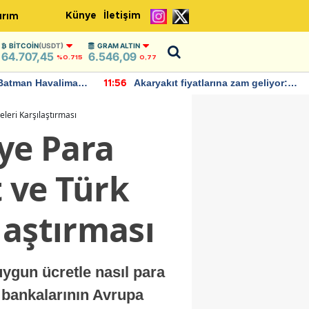
Künye
İletişim
ırım
BITCOIN
(USDT)
GRAM ALTIN
64.707,45
6.546,09
%0.715
0,77
Batman Havalimanı
Akaryakıt fiyatlarına zam geliyor:
11:56
 açıklamalarda
Yeni tarih açıklandı
leri Karşılaştırması
ye Para
t ve Türk
laştırması
uygun ücretle nasıl para
 bankalarının Avrupa