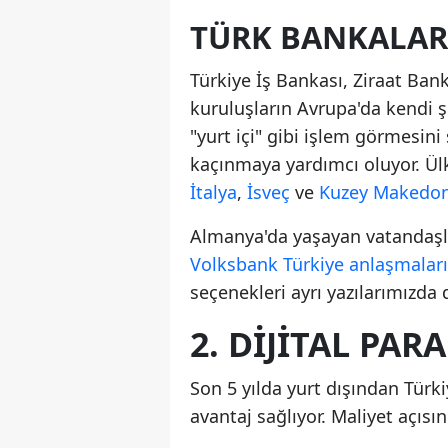
TÜRK BANKALAR
Türkiye İş Bankası, Ziraat Ban
kuruluşların Avrupa'da kendi şu
"yurt içi" gibi işlem görmesin
kaçınmaya yardımcı oluyor. Ül
İtalya
,
İsveç
ve
Kuzey Makedo
Almanya'da yaşayan vatandaşl
Volksbank Türkiye anlaşmaları
seçenekleri ayrı yazılarımızda d
2. DIJITAL PAR
Son 5 yılda yurt dışından Türki
avantaj sağlıyor. Maliyet açısın