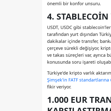
önemli bir konfor unsuru.
4. STABLECOIN
USDT, USDC gibi stablecoin'ler 
tarafından yurt dışından Türki
dakikalar içinde transfer, bank
çerçeve sürekli değişiyor, kri
ve takas süreçleri var, ayrıca 
konusunda soru işareti oluşabil
Türkiye'de kripto varlık aktarı
Şimşek'in FATF standartların
fikir veriyor.
1.000 EUR TRA
KARŞILAŞTIRMA