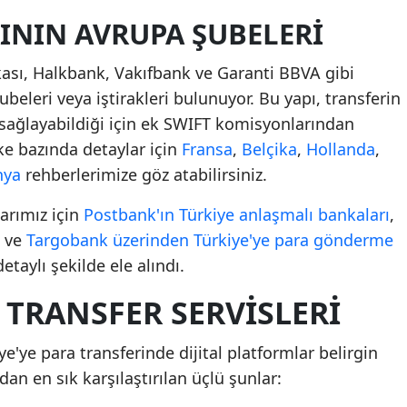
ININ AVRUPA ŞUBELERI
kası, Halkbank, Vakıfbank ve Garanti BBVA gibi
beleri veya iştirakleri bulunuyor. Bu yapı, transferin
i sağlayabildiği için ek SWIFT komisyonlarından
ke bazında detaylar için
Fransa
,
Belçika
,
Hollanda
,
nya
rehberlerimize göz atabilirsiniz.
arımız için
Postbank'ın Türkiye anlaşmalı bankaları
,
ve
Targobank üzerinden Türkiye'ye para gönderme
etaylı şekilde ele alındı.
A TRANSFER SERVISLERI
ye'ye para transferinde dijital platformlar belirgin
dan en sık karşılaştırılan üçlü şunlar: