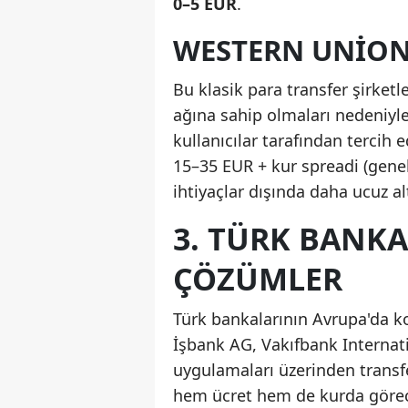
0–5 EUR
.
WESTERN UNIO
Bu klasik para transfer şirketler
ağına sahip olmaları nedeniyle 
kullanıcılar tarafından tercih e
15–35 EUR + kur spreadi (genel
ihtiyaçlar dışında daha ucuz al
3. TÜRK BANKAL
ÇÖZÜMLER
Türk bankalarının Avrupa'da ko
İşbank AG, Vakıfbank Internati
uygulamaları üzerinden transfe
hem ücret hem de kurda görece