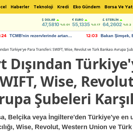
cel
Haberler
Teknoloji
Kredi
Eko Gündem
Borsa Ve Yat
DOLAR
EURO
STERLIN
47,5810
55,1335
64,2602
%0.01
%0.17
%0.2
TCMB'nin rezervlerinde artan
Bakan Şimşek, 
:24
12:03
momentum devam ediyor
için umut verici
bulundu
ından Türkiye'ye Para Transferi: SWIFT, Wise, Revolut ve Türk Bankası Avrupa Şube
t Dışından Türkiye'
SWIFT, Wise, Revolu
rupa Şubeleri Karşı
, Belçika veya İngiltere'den Türkiye'ye en 
ılığı, Wise, Revolut, Western Union ve Türk