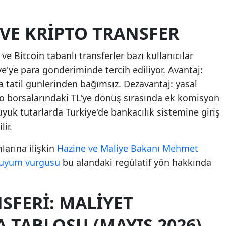
 VE KRIPTO TRANSFER
ve Bitcoin tabanlı transferler bazı kullanıcılar
ye'ye para gönderiminde tercih ediliyor. Avantaj:
a tatil günlerinden bağımsız. Dezavantaj: yasal
pto borsalarındaki TL'ye dönüş sırasında ek komisyon
büyük tutarlarda Türkiye'de bankacılık sistemine giriş
ir.
mlarına ilişkin
Hazine ve Maliye Bakanı Mehmet
a uyum vurgusu
bu alandaki regülatif yön hakkında
NSFERI: MALIYET
 TABLOSU (MAYIS 2026)