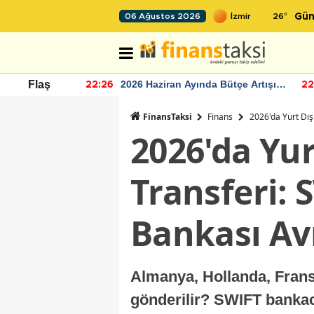
26
°
06 Ağustos 2026
Gün
r seviyesinin
2026 Haziran Ayında Bütçe Artışı
Flaş
22:26
22
Yaşandı
FinansTaksi
Finans
2026'da Yurt Dış
2026'da Yur
Transferi: 
Bankası Av
Almanya, Hollanda, Fransa
gönderilir? SWIFT bankac