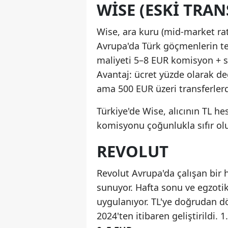
WISE (ESKI TRAN
Wise, ara kuru (mid-market rate
Avrupa'da Türk göçmenlerin terc
maliyeti 5–8 EUR komisyon + sı
Avantaj: ücret yüzde olarak değ
ama 500 EUR üzeri transferler
Türkiye'de Wise, alıcının TL h
komisyonu çoğunlukla sıfır olu
REVOLUT
Revolut Avrupa'da çalışan bir h
sunuyor. Hafta sonu ve egzotik
uygulanıyor. TL'ye doğrudan 
2024'ten itibaren geliştirildi. 