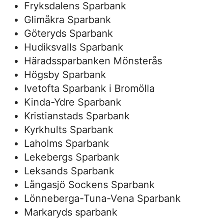
Fryksdalens Sparbank
Glimåkra Sparbank
Göteryds Sparbank
Hudiksvalls Sparbank
Häradssparbanken Mönsterås
Högsby Sparbank
Ivetofta Sparbank i Bromölla
Kinda-Ydre Sparbank
Kristianstads Sparbank
Kyrkhults Sparbank
Laholms Sparbank
Lekebergs Sparbank
Leksands Sparbank
Långasjö Sockens Sparbank
Lönneberga-Tuna-Vena Sparbank
Markaryds sparbank