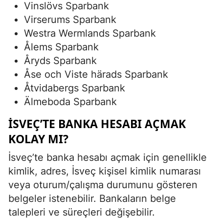
Vinslövs Sparbank
Virserums Sparbank
Westra Wermlands Sparbank
Ålems Sparbank
Åryds Sparbank
Åse och Viste härads Sparbank
Åtvidabergs Sparbank
Älmeboda Sparbank
İSVEÇ’TE BANKA HESABI AÇMAK
KOLAY MI?
İsveç’te banka hesabı açmak için genellikle
kimlik, adres, İsveç kişisel kimlik numarası
veya oturum/çalışma durumunu gösteren
belgeler istenebilir. Bankaların belge
talepleri ve süreçleri değişebilir.