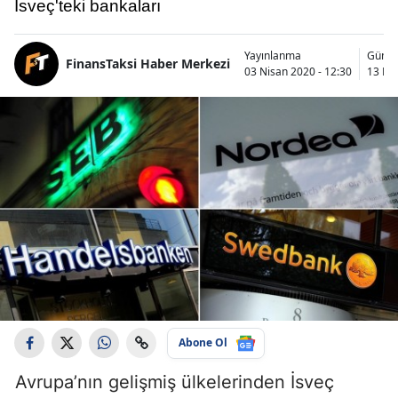
İsveç'teki bankaları
Yayınlanma
Günce
FinansTaksi Haber Merkezi
03 Nisan 2020 - 12:30
13 May
Abone Ol
Avrupa’nın gelişmiş ülkelerinden İsveç