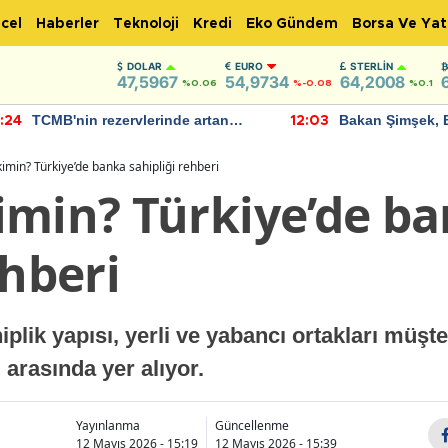
cel
Haberler
Teknoloji
Kredi
Eko Gündem
Borsa Ve Yat
DOLAR
EURO
STERLIN
47,5967
54,9734
64,2008
%0.06
%-0.08
%0.1
TCMB'nin rezervlerinde artan
Bakan Şimşek, 
:24
12:03
momentum devam ediyor
için umut verici
bulundu
imin? Türkiye’de banka sahipliği rehberi
imin? Türkiye’de b
ehberi
plik yapısı, yerli ve yabancı ortakları müşte
ı arasında yer alıyor.
Yayınlanma
Güncellenme
12 Mayıs 2026 - 15:19
12 Mayıs 2026 - 15:39