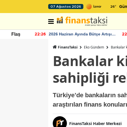
26
°
07 Ağustos 2026
Gün
r seviyesinin
2026 Haziran Ayında Bütçe Artışı
Flaş
22:26
22
Yaşandı
FinansTaksi
Eko Gündem
Bankalar k
Bankalar k
sahipliği r
Türkiye’de bankaların sahi
araştırılan finans konular
FinansTaksi Haber Merkezi