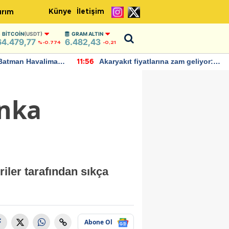
Künye
İletişim
ırım
BITCOIN
(USDT)
GRAM ALTIN
64.479,77
6.482,43
%-0.774
-0,21
Batman Havalimanı
Akaryakıt fiyatlarına zam geliyor:
11:56
 açıklamalarda
Yeni tarih açıklandı
anka
riler tarafından sıkça
Abone Ol