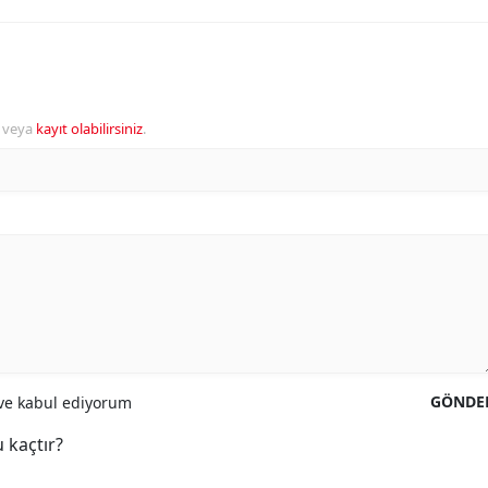
veya
kayıt olabilirsiniz
.
GÖNDE
e kabul ediyorum
 kaçtır?