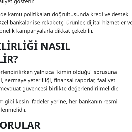
iyet gösterir.
de kamu politikaları doğrultusunda kredi ve destek
zel bankalar ise rekabetçi ürünler, dijital hizmetler v
önelik kampanyalarla dikkat çekebilir.
LIRLIĞI NASIL
LIR?
erlendirilirken yalnızca “kimin olduğu” sorusuna
sermaye yeterliliği, finansal raporlar, faaliyet
evduat güvencesi birlikte değerlendirilmelidir.
” gibi kesin ifadeler yerine, her bankanın resmi
elenmelidir.
SORULAR