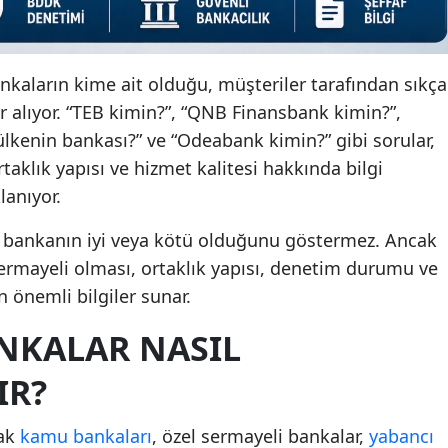
ankaların kime ait olduğu, müşteriler tarafından sıkça
er alıyor. “TEB kimin?”, “QNB Finansbank kimin?”,
lkenin bankası?” ve “Odeabank kimin?” gibi sorular,
taklık yapısı ve hizmet kalitesi hakkında bilgi
anıyor.
ir bankanın iyi veya kötü olduğunu göstermez. Ancak
ermayeli olması, ortaklık yapısı, denetim durumu ve
in önemli bilgiler sunar.
ANKALAR NASIL
IR?
rak
kamu bankaları
, özel sermayeli bankalar,
yabancı