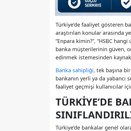
Türkiye’de faaliyet gösteren b
araştırılan konular arasında y
“Enpara kimin?”, “HSBC hangi ü
banka müşterilerinin güven, or
edinmek istemesinden kaynakl
Banka sahipliği
, tek başına b
bankanın yerli ya da yabancı s
faaliyet geçmişi kullanıcılar iç
TÜRKIYE’DE B
SINIFLANDIRIL
Türkiye’de bankalar genel ola