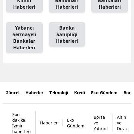
Kimin
Bankaları
Bankaları
Haberleri
Haberleri
Haberleri
Yabancı
Banka
Sermayeli
Sahipliği
Bankalar
Haberleri
Haberleri
Güncel
Haberler
Teknoloji
Kredi
Eko Gündem
Bors
Son
Borsa
Altın
dakika
Eko
Haberler
ve
ve
İzmir
Gündem
Yatırım
Döviz
haberleri