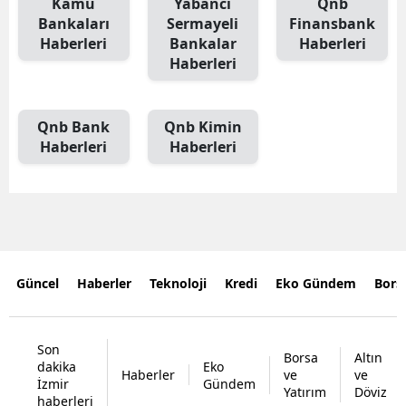
Kamu
Yabancı
Qnb
Bankaları
Sermayeli
Finansbank
Haberleri
Bankalar
Haberleri
Haberleri
Qnb Bank
Qnb Kimin
Haberleri
Haberleri
Güncel
Haberler
Teknoloji
Kredi
Eko Gündem
Bors
Son
Borsa
Altın
dakika
Eko
Haberler
ve
ve
İzmir
Gündem
Yatırım
Döviz
haberleri