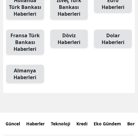
Hollanda
İsveç Türk
Euro
Türk Bankası
Bankası
Haberleri
Haberleri
Haberleri
Fransa Türk
Döviz
Dolar
Bankası
Haberleri
Haberleri
Haberleri
Almanya
Haberleri
Güncel
Haberler
Teknoloji
Kredi
Eko Gündem
Bors