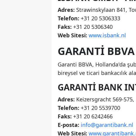
Adres:
Strawinskylaan 841, To
Telefon:
+31 20 5306333
Faks:
+31 20 5306340
Web Sitesi:
www.isbank.nl
GARANTI BBVA
Garanti BBVA, Hollanda'da şub
bireysel ve ticari bankacılık a
GARANTI BANK IN
Adres:
Keizersgracht 569-575
Telefon:
+31 20 5539700
Faks:
+31 20 6242466
E-posta:
info@garantibank.nl
Web Sitesi:
www.garantibank.