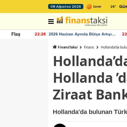
26
°
08 Ağustos 2026
Gün
r seviyesinin
2026 Haziran Ayında Bütçe Artışı
Flaş
22:26
22
Yaşandı
FinansTaksi
Finans
Hollanda’da bulu
Hollanda’d
Hollanda ’d
Ziraat Bank
Hollanda'da bulunan Türk