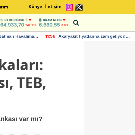
Künye
İletişim
ırım
BITCOIN
(USDT)
GRAM ALTIN
64.933,70
6.660,55
%0.913
2,59
Batman Havalimanı
Akaryakıt fiyatlarına zam geliyor:
11:56
 açıklamalarda
Yeni tarih açıklandı
aları:
ı, TEB,
ankası var mı?