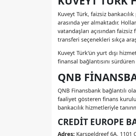
KUVEYT TÜRK 
Kuveyt Türk, faizsiz bankacılık
arasında yer almaktadır. Hol
vatandaşları açısından faizsiz 
transferi seçenekleri sıkça araş
Kuveyt Türk'ün yurt dışı hizmetl
finansal bağlantısını sürdüren 
QNB FINANSBA
QNB Finansbank bağlantılı ola
faaliyet gösteren finans kurulu
bankacılık hizmetleriyle tanın
CREDIT EUROPE BA
Adres:
Karspeldreef 6A, 1101