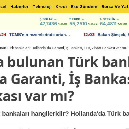
cel
Haberler
Teknoloji
Kredi
Eko Gündem
Borsa Ve Yat
DOLAR
EURO
STERLIN
47,7436
55,2510
64,4811
%0.18
%0.32
%0.38
TCMB'nin rezervlerinde artan
Bakan Şimşek, 
:24
12:03
momentum devam ediyor
için umut verici
bulundu
nan Türk bankaları: Hollanda ’da Garanti, İş Bankası, TEB, Ziraat Bankası var mı?
a bulunan Türk bank
a Garanti, İş Bankas
ası var mı?
 bankaları hangileridir? Hollanda'da Türk b