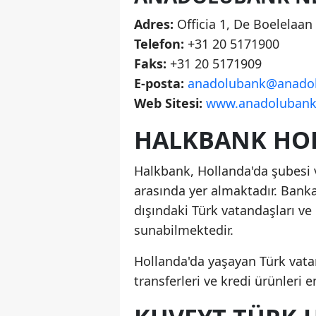
Adres:
Officia 1, De Boelelaa
Telefon:
+31 20 5171900
Faks:
+31 20 5171909
E-posta:
anadolubank@anadol
Web Sitesi:
www.anadolubank
HALKBANK HOL
Halkbank, Hollanda'da şubesi v
arasında yer almaktadır. Banka,
dışındaki Türk vatandaşları ve 
sunabilmektedir.
Hollanda'da yaşayan Türk vatand
transferleri ve kredi ürünleri 