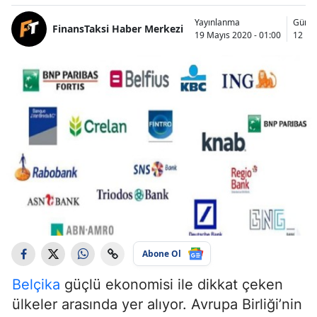
Yayınlanma
Günce
FinansTaksi Haber Merkezi
19 Mayıs 2020 - 01:00
12 Ma
Abone Ol
Belçika
güçlü ekonomisi ile dikkat çeken
ülkeler arasında yer alıyor. Avrupa Birliği’nin