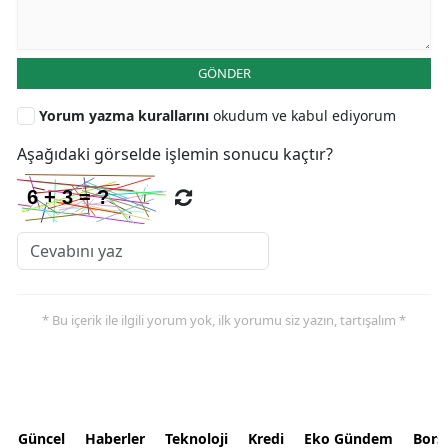
GÖNDER
Yorum yazma kurallarını
okudum ve kabul ediyorum
Aşağıdaki görselde işlemin sonucu kaçtır?
* Bu içerik ile ilgili yorum yok, ilk yorumu siz yazın, tartışalım *
Güncel
Haberler
Teknoloji
Kredi
Eko Gündem
Bors