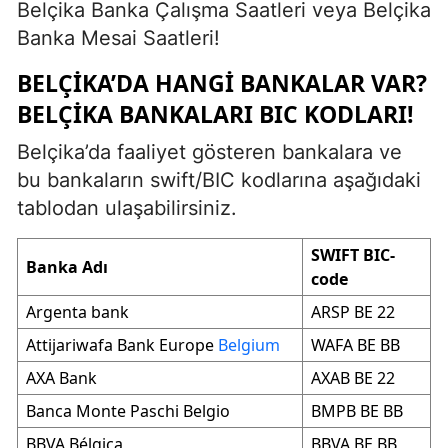
Belçika Banka Çalışma Saatleri veya Belçika
Banka Mesai Saatleri!
BELÇIKA’DA HANGI BANKALAR VAR?
BELÇIKA BANKALARI BIC KODLARI!
Belçika’da faaliyet gösteren bankalara ve
bu bankaların swift/BIC kodlarına aşağıdaki
tablodan ulaşabilirsiniz.
SWIFT BIC-
Banka Adı
code
Argenta bank
ARSP BE 22
Attijariwafa Bank Europe
Belgium
WAFA BE BB
AXA Bank
AXAB BE 22
Banca Monte Paschi Belgio
BMPB BE BB
BBVA Bélgica
BBVA BE BB