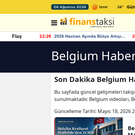
26
°
06 Ağustos 2026
Gün
r seviyesinin
2026 Haziran Ayında Bütçe Artışı
Flaş
22:26
22
Yaşandı
Belgium Haber
Son Dakika Belgium H
Bu sayfada güncel gelişmeleri takip
sunulmaktadır. Belgium videoları, B
Güncelleme Tarihi:
Mayıs 18, 2026 2
Be
Ma