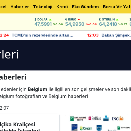
cel
Haberler
Teknoloji
Kredi
Eko Gündem
Borsa Ve Yat
DOLAR
EURO
STERLIN
47,5991
54,9950
64,2418
%0.06
%-0.06
%0.17
TCMB'nin rezervlerinde artan
Bakan Şimşek, 
:24
12:03
momentum devam ediyor
için umut verici
bulundu
leri
aberleri
 edenler için
Belgium
ile ilgili en son gelişmeler ve son dak
elgium fotoğrafları ve Belgium haberleri
2:07
lçika Kraliçesi
thilde İstanbul