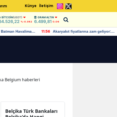
Künye
İletişim
ırım
BITCOIN
(USDT)
GRAM ALTIN
64.526,22
6.499,81
%-0.382
0,06
Batman Havalimanı
Akaryakıt fiyatlarına zam geliyor:
11:56
 açıklamalarda
Yeni tarih açıklandı
ika Belgium haberleri
Belçika Türk Bankaları
Belçika’da Hangi