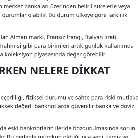
n merkez bankaları üzerinden belirli sürelerle veya
ği durumlar olabilir. Bu durum ülkeye göre farklılık
n Alman markı, Fransız frangı, İtalyan lireti,
rahmisi gibi para birimleri artık günlük kullanımda
zca koleksiyon piyasasında değer görebilir.
IRKEN NELERE DIKKAT
eçerliliği, fiziksel durumu ve sahte para riski mutlak
 yüksek değerli banknotlarda güvenilir banka ve döviz
ında eski banknotların ileride bozdurulmasında sorun
ır. Bu nedenle mümkün olduğunca yeni, temiz ve