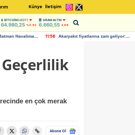
Künye
İletişim
ırım
BITCOIN
(USDT)
GRAM ALTIN
64.980,25
6.660,55
%0.92
2,59
Batman Havalimanı
Akaryakıt fiyatlarına zam geliyor:
11:56
 açıklamalarda
Yeni tarih açıklandı
 Geçerlilik
ürecinde en çok merak
Abone Ol