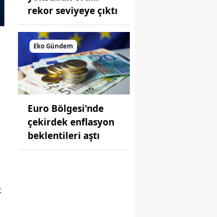
rekor seviyeye çıktı
n
Eko Gündem
Euro Bölgesi'nde
çekirdek enflasyon
beklentileri aştı
.