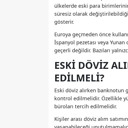
ülkelerde eski para birimlerini
süresiz olarak değiştirilebildi
gösterir.
Euroya geçmeden önce kullanıla
İspanyol pezetası veya Yunan d
geçerli değildir. Bazıları yalnı
ESKI DÖVIZ AL
EDILMELI?
Eski döviz alırken banknotun g
kontrol edilmelidir. Özellikle
büroları tercih edilmelidir.
Kişiler arası döviz alım satım
yaşanabileceği unutulmamalıd