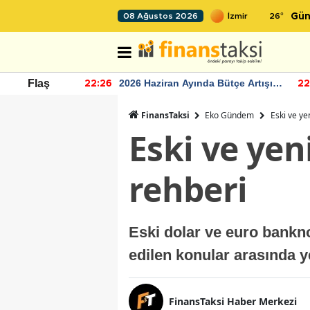
26
°
08 Ağustos 2026
Gün
r seviyesinin
2026 Haziran Ayında Bütçe Artışı
Flaş
22:26
22
Yaşandı
FinansTaksi
Eko Gündem
Eski ve ye
Eski ve yen
rehberi
Eski dolar ve euro bankn
edilen konular arasında y
FinansTaksi Haber Merkezi