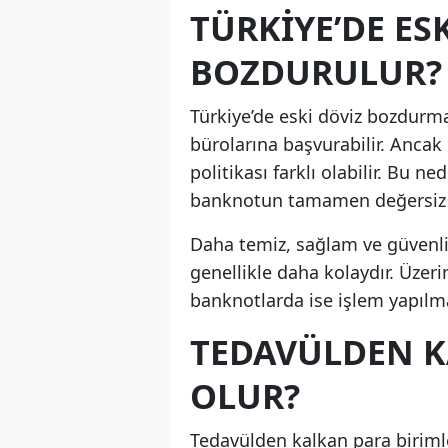
TÜRKIYE’DE ES
BOZDURULUR?
Türkiye’de eski döviz bozdurmak
bürolarına başvurabilir. Anca
politikası farklı olabilir. Bu 
banknotun tamamen değersiz 
Daha temiz, sağlam ve güvenlik
genellikle daha kolaydır. Üzeri
banknotlarda ise işlem yapılmas
TEDAVÜLDEN K
OLUR?
Tedavülden kalkan para birimle