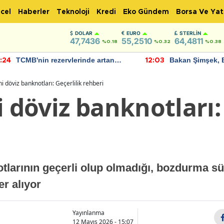
cel
Haberler
Teknoloji
Kredi
Eko Gündem
Borsa Ve Yat
DOLAR
EURO
STERLIN
47,7436
55,2510
64,4811
%0.18
%0.32
%0.38
TCMB'nin rezervlerinde artan
Bakan Şimşek, 
:24
12:03
momentum devam ediyor
için umut verici
bulundu
ni döviz banknotları: Geçerlilik rehberi
i döviz banknotları:
otlarının geçerli olup olmadığı, bozdurma s
er alıyor
Yayınlanma
12 Mayıs 2026 - 15:07