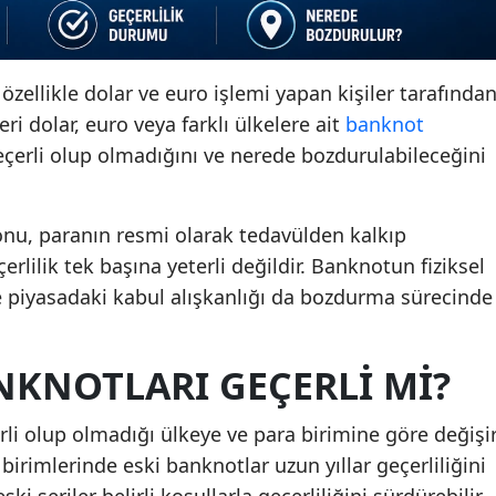
 özellikle dolar ve euro işlemi yapan kişiler tarafında
seri dolar, euro veya farklı ülkelere ait
banknot
geçerli olup olmadığını ve nerede bozdurulabileceğini
nu, paranın resmi olarak tedavülden kalkıp
rlilik tek başına yeterli değildir. Banknotun fiziksel
e piyasadaki kabul alışkanlığı da bozdurma sürecinde
KNOTLARI GEÇERLI MI?
rli olup olmadığı ülkeye ve para birimine göre değişir
birimlerinde eski banknotlar uzun yıllar geçerliliğini
ski seriler belirli koşullarla geçerliliğini sürdürebilir.