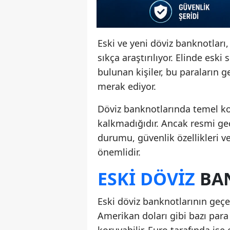
Eski ve yeni döviz banknotları,
sıkça araştırılıyor. Elinde eski 
bulunan kişiler, bu paraların 
merak ediyor.
Döviz banknotlarında temel ko
kalkmadığıdır. Ancak resmi geçe
durumu, güvenlik özellikleri v
önemlidir.
ESKI DÖVIZ
BAN
Eski döviz banknotlarının geçe
Amerikan doları gibi bazı para 
koruyabilir. Euro tarafında ise e