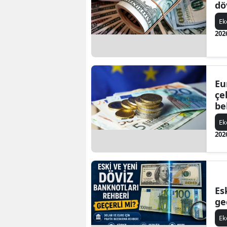
dö
E
202
Eu
çe
be
E
202
Es
ge
E