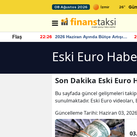
26
°
08 Ağustos 2026
Gün
r seviyesinin
2026 Haziran Ayında Bütçe Artışı
Flaş
22:26
22
Yaşandı
Eski Euro Habe
Son Dakika Eski Euro 
Bu sayfada güncel gelişmeleri takip
sunulmaktadır. Eski Euro videoları, 
Güncelleme Tarihi:
Haziran 03, 2026
03