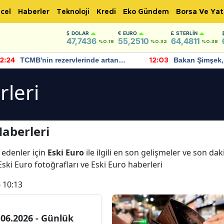
cel
Haberler
Teknoloji
Kredi
Eko Gündem
Borsa Ve Yat
DOLAR
EURO
STERLIN
47,7436
55,2510
64,4811
%0.18
%0.32
%0.38
TCMB'nin rezervlerinde artan
Bakan Şimşek, 
:24
12:03
momentum devam ediyor
için umut verici
bulundu
rleri
Haberleri
 edenler için
Eski Euro
ile ilgili en son gelişmeler ve son da
Eski Euro fotoğrafları ve Eski Euro haberleri
 10:13
.06.2026 - Günlük