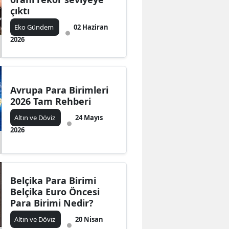
çıktı
Eko Gündem
02 Haziran
2026
Avrupa Para Birimleri
2026 Tam Rehberi
Altın ve Döviz
24 Mayıs
2026
Belçika Para Birimi
Belçika Euro Öncesi
Para Birimi Nedir?
Altın ve Döviz
20 Nisan