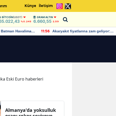
Künye
İletişim
ırım
BITCOIN
(USDT)
GRAM ALTIN
65.022,43
6.660,55
%0.245
2,59
Batman Havalimanı
Akaryakıt fiyatlarına zam geliyor:
11:56
 açıklamalarda
Yeni tarih açıklandı
kika Eski Euro haberleri
Almanya'da yoksulluk
oranı rekor seviyeye