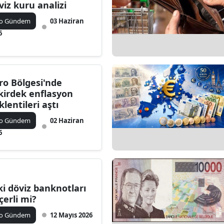
viz kuru analizi
ko Gündem
03 Haziran
6
ro Bölgesi'nde
kirdek enflasyon
klentileri aştı
ko Gündem
02 Haziran
6
ki döviz banknotları
çerli mi?
ko Gündem
12 Mayıs 2026