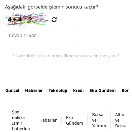
Aşağıdaki görselde işlemin sonucu kaçtır?
* Bu içerik ile ilgili yorum yok, ilk yorumu siz yazın, tartışalım *
Güncel
Haberler
Teknoloji
Kredi
Eko Gündem
Bors
Son
Borsa
Altın
dakika
Eko
Haberler
ve
ve
İzmir
Gündem
Yatırım
Döviz
haberleri