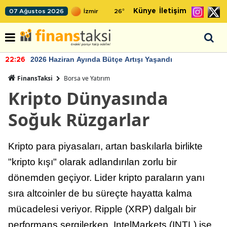
Künye
İletişim
07 Ağustos 2026
26
°
2026 Haziran Ayında Bütçe Artışı Yaşandı
22:26
FinansTaksi
Borsa ve Yatırım
Kripto Dünyasında
Soğuk Rüzgarlar
Kripto para piyasaları, artan baskılarla birlikte
"kripto kışı" olarak adlandırılan zorlu bir
dönemden geçiyor. Lider kripto paraların yanı
sıra altcoinler de bu süreçte hayatta kalma
mücadelesi veriyor. Ripple (XRP) dalgalı bir
performans sergilerken, IntelMarkets (INTL) ise