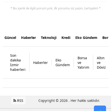
* Bu içerik ile ilgili yorum yok, ilk yorumu siz yazın, tartışalım *
Güncel
Haberler
Teknoloji
Kredi
Eko Gündem
Bors
Son
Borsa
Altın
dakika
Eko
Haberler
ve
ve
İzmir
Gündem
Yatırım
Döviz
haberleri
RSS
Copyright © 2026 . Her hakkı saklıdır.